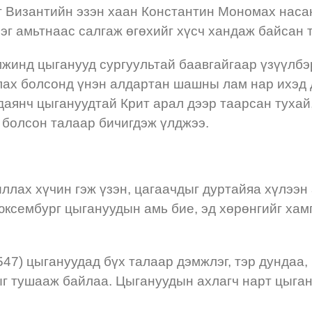
 Византийн эзэн хаан Константин Мономах насан
лэг амьтнаас салгаж өгөхийг хүсч хандаж байсан 
жинд цыганууд сургуультай баавгайгаар үзүүлбэр
лах болсонд үнэн алдартан шашны лам нар ихэд 
янч цыгануудтай Крит арал дээр таарсан тухай,
х болсон талаар бичигдэж үлджээ.
лах хүчин гэж үзэн, цагаачдыг дуртайяа хүлээн
юксембург цыгануудын амь бие, эд хөрөнгийг хам
47) цыгануудад бүх талаар дэмжлэг, тэр дундаа, 
ыг тушааж байлаа. Цыгануудын ахлагч нарт цыган