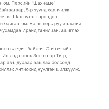
аа юм. Персийн “Шахнаме”
байгаагаар, 5-р зуунд хаанчилж
үсчээ. Шах нутагт орондоо
өн байгаа юм. Ер нь перс руу хөлсний
эд чухамдаа Иранд танилцан, ашиглах
зотты» гэдэг байжээ. Энэтхэгийн
 Ингээд өнөөх Зотто нар Тигр,
вар авч, дураар аашлах болсонд
хиллэх Антиохид нүүлгэн шилжүүлж,