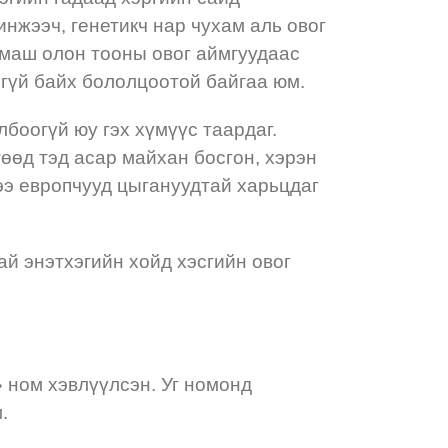
инжээч, генетикч нар чухам аль овог
 маш олон тооны овог аймгуудаас
ээгүй байх бололцоотой байгаа юм.
боогүй юу гэх хүмүүс таардаг.
өөд тэд асар майхан босгон, хэрэн
тээ европчууд цыгануудтай харьцдаг
й энэтхэгийн хойд хэсгийн овог
 ном хэвлүүлсэн. Уг номонд
м.