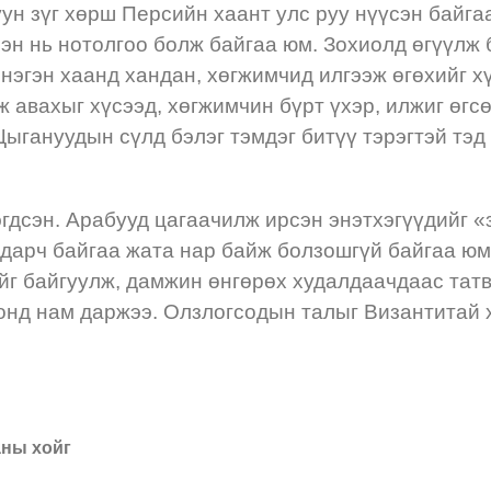
ун зүг хөрш Персийн хаант улс руу нүүсэн байг
эн нь нотолгоо болж байгаа юм. Зохиолд өгүүлж 
нэгэн хаанд хандан, хөгжимчид илгээж өгөхийг х
 авахыг хүсээд, хөгжимчин бүрт үхэр, илжиг өгс
. Цыгануудын сүлд бэлэг тэмдэг битүү тэрэгтэй т
гдсэн. Арабууд цагаачилж ирсэн энэтхэгүүдийг «
ьдарч байгаа жата нар байж болзошгүй байгаа юм.
йг байгуулж, дамжин өнгөрөх худалдаачдаас тат
онд нам даржээ. Олзлогсодын талыг Византитай 
аны хойг