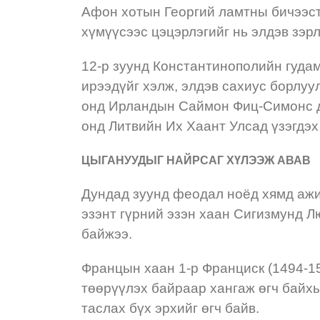
Афон хотын Георгий ламтны бичээст
хүмүүсээс цэцэрлэгийг нь элдэв зэр
12-р зуунд Константинополийн гудам
ирээдүйг хэлж, элдэв сахиус борлуу
онд Ирландын Саймон Фиц-Симонс да
онд Литвийн Их Хаант Улсад үзэгдэ
ЦЫГАНУУДЫГ НАЙРСАГ ХҮЛЭЭЖ АВАВ
Дундад зуунд феодал ноёд хямд ажил
эзэнт гүрний эзэн хаан Сигизмунд Л
байжээ.
Францын хаан 1-р Франциск (1494-15
төөрүүлэх байраар хангаж өгч байх
таслах бүх эрхийг өгч байв.