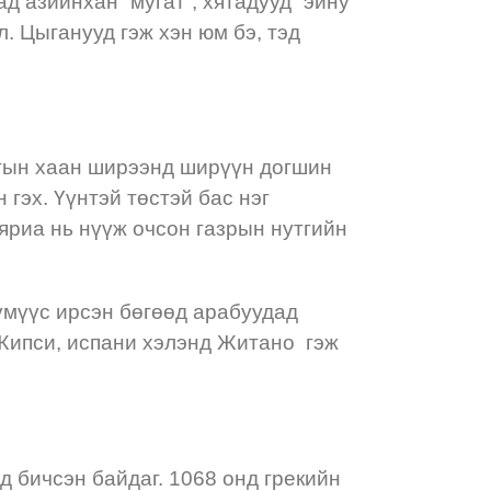
д азийнхан “мугат”, хятадууд “эйну”
ол. Цыганууд гэж хэн юм бэ, тэд
птын хаан ширээнд ширүүн догшин
 гэх. Үүнтэй төстэй бас нэг
 яриа нь нүүж очсон газрын нутгийн
хүмүүс ирсэн бөгөөд арабуудад
ан Жипси, испани хэлэнд Житано гэж
 бичсэн байдаг. 1068 онд грекийн