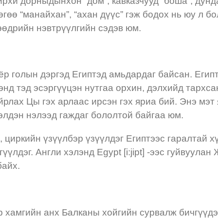
ойрхи дорныдынхон “дом”, кавказчууд “боша”, дунда
өөгөө “манайхан”, “ахан дүүс” гэж бодох нь юу л б
өөдрийн нэвтрүүлгийн сэдэв юм.
оёр голын дэргэд Египтэд амьдардаг байсан. Еги
энд тэд эсэргүүцэн нутгаа орхин, дэлхийд тархсан
йрлах Цы гэх арлаас ирсэн гэх яриа бий. Энэ мэт
лэлдэн нэлээд гаждаг бололтой байгаа юм.
, циркийн үзүүлбэр үзүүлдэг Египтээс гаралтай 
үүлдэг. Англи хэлэнд Egypt [i:jipt] -ээс гуйвуул
байх.
 хамгийн анх Балканы хойгийн сурвалж бичгүүдэд