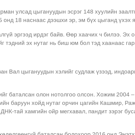
Герман улсад цыгануудын эсрэг 148 хуулийн заал
онд 18 наснаас дээшхи эр, эм бүх цыганд үхэх я
алгүй эргээд ирдэг байв. Өөр хаачих ч билээ. Эх 
йг тэдний эх нутаг нь биш юм бол тэд хаанаас га
ан Вал цыгануудын хэлийг судлаж үзээд, индоари
ийг баталсан олон нотолгоо олсон. Хожим 2004 –
гийн баруун хойд нутаг орчин цагийн Кашмир, Ра
ДНК-тай хамгийн ойр мегхавал, пандит зэрэг бус
 хөдөлгөөнгүй баталсан болохоор 2016 онд Энэтх