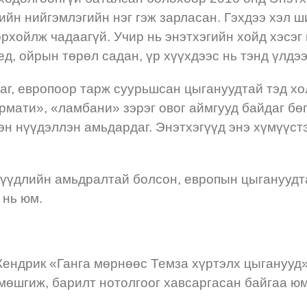
ийн нийгэмлэгийн нэг гэж зарласан. Гэхдээ хэл ш
рхойлж чадаагүй. Учир нь энэтхэгийн хойд хэсэг
үед, ойрын төрөл садан, үр хүүхдээс нь тэнд үлд
аг, европоор тарж суурьшсан цыгануудтай тэд хол
мати», «ламбани» зэрэг овог аймгууд байдаг бөг
лэн нүүдэллэн амьдардаг. Энэтхэгүүд энэ хүмүүс
нүүдлийн амьдралтай болсон, европын цыгануудта
 нь юм.
Кендрик «Ганга мөрнөөс Темза хүртэлх цыганууд»
мөшгиж, барилт нотолгоог хавсаргасан байгаа ю