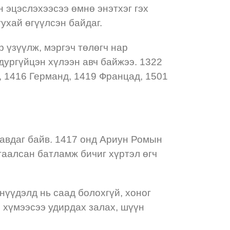
 эцэслэхээсээ өмнө энэтхэг гэх
тухай өгүүлсэн байдаг.
 үзүүлж, мэргэч төлөгч нар
дургүйцэн хүлээн авч байжээ. 1322
 1416 Германд, 1419 Францад, 1501
 авдаг байв. 1417 онд Ариун Ромын
гаалсан батламж бичиг хүртэл өгч
нүүдэлд нь саад болохгүй, хоног
 хүмээсээ удирдах залах, шүүн