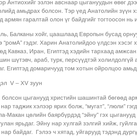
ор Антиохийг эзлэн авснаар цыгануудын өвөг дээ
олийд амьдрах болсон. Тэр үед Анатолийн зүүн х
 армян гаралтай олон үг байдгийг тогтоосон нь 
ль, Балканы хойг, цаашлаад Европын бусад орнуу
 “ромА” гэдэг. Харин Анатолийдоо үлдсэн хэсэг
өд Кавказ, Иран, Египтэд хэдийн тархаад амжса
шин шүтэвч, араб, турк, персүүдтэй холилдолгүй
г. Египтэд домаричууд том хотын ойролцоо амьд
дэл V – XV зуун
 болсон цыганууд христийн шашинтай бөгөөд ар
нар таджик хэлээр ярих болж, “мугат”, “люли” гэг
ла-Макан цөлийн баярбүрдэд “эйну” гэх цыганууд 
улан ярьдаг. Эйну нар хулгай зэлгий хийж, гуйлг
ч нар байдаг. Гэлээ ч хятад, уйгарууд тэдэнд дур