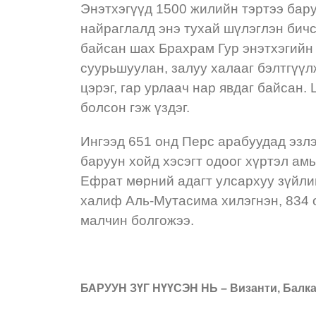
Энэтхэгүүд 1500 жилийн тэртээ бару
найраглалд энэ тухай шүлэглэн бичс
байсан шах Брахрам Гур энэтхэгийн 
суурьшуулан, залуу халааг бэлтгүүлж
цэрэг, гар урлаач нар явдаг байсан
болсон гэж үздэг.
Ингээд 651 онд Перс арабуудад эзлэ
баруун хойд хэсэгт одоог хүртэл ам
Ефрат мөрний адагт улсархуу зүйли
халиф Аль-Мутасима хилэгнэн, 834 
малчин болгожээ.
БАРУУН ЗҮГ НҮҮСЭН НЬ – Византи, Балк