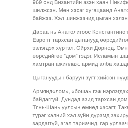
969 онд Византийн эзэн хаан Никиф
шилжсэн. Мөн хэсэг хугацаанд Анат
байжээ. Хэл шинжээчид цыган хэлэнд
Дараа нь Анатолигоос Константиноп
Европт тархсан цыганууд өөрсдийгөө
эзлэгдэх хүртэл, Ойрхи Дорнод, Өмн
өөрсдийгөө “дом” гэдэг. Исламын ша
хамтран ажиллаж, армид алба хашда
Цыгануудын баруун зүгт хийсэн нүү
Армянд«лом», «боша» гэж нэрлэгдэх
байдаггүй. Дундад азид тархсан дом 
Тянь-Шань уулсын өмнөд хэсэгт, Так
түрэг хэлний хэл зүйн дүрэмд захиру
зардаггүй, эгэл тариачид, гар урлаа