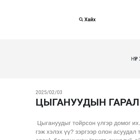
Хайх
НҮҮ
2025/02/03
ЦЫГАНУУДЫН ГАРАЛ Ү
Цыгануудыг тойрсон үлгэр домог их.
гэж хэлэх үү? зэргээр олон асуудал