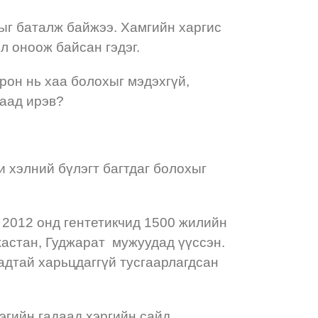
тыг баталж байжээ. Хамгийн харгис
л оноож байсан гэдэг.
орон нь хаа болохыг мэдэхгүй,
раад ирэв?
 хэлний бүлэгт багтдаг болохыг
 2012 онд гентетикчид 1500 жилийн
жастан, Гуджарат мужуудад үүссэн.
адтай харьцдаггүй тусгаарлагдсан
эгийн гадаад хэргийн сайд