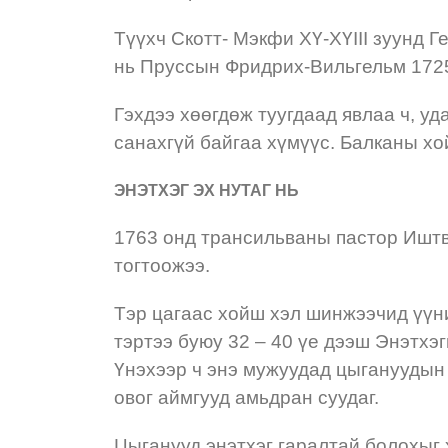
Түүхч Скотт- Мэкфи XҮ-XҮIII зуунд 
нь Пруссын Фридрих-Вильгельм 1725 
Гэхдээ хөөгдөж туугдаад явлаа ч, уд
санахгүй байгаа хүмүүс. Балканы хо
ЭНЭТХЭГ ЭХ НУТАГ НЬ
1763 онд трансильваны пастор Иштв
тогтоожээ.
Тэр цагаас хойш хэл шинжээчид үүн
тэртээ буюу 32 – 40 үе дээш Энэтхэ
Үнэхээр ч энэ мужуудад цыгануудын 
овог аймгууд амьдран суудаг.
Цыганууд энэтхэг гаралтай болохыг