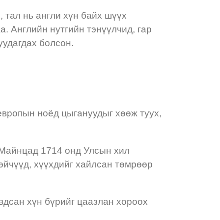
, тал нь англи хүн байх шүүх
. Английн нутгийн тэнүүлчид, гар
уудагдах болсон.
 европын ноёд цыгануудыг хөөж туух,
 Майнцад 1714 онд Улсын хил
эйчүүд, хүүхдийг хайлсан төмрөөр
вдсан хүн бүрийг цаазлан хороох