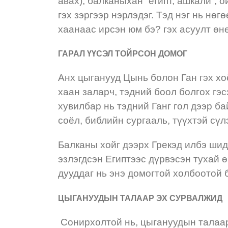
авах), балканыхан “египт, ашкали”, 
гэх зэргээр нэрлэдэг. Тэд нэг нь нөг
хаанаас ирсэн юм бэ? гэх асуулт өн
ГАРАЛ ҮҮСЭЛ ТОЙРСОН ДОМОГ
Анх цыганууд Цынь болон Ган гэх х
хаан заларч, тэдний боол болгох гэс
хувилбар нь тэдний Ганг гол дээр ба
соёл, библийн сургааль, түүхтэй сү
Балканы хойг дээрх Грекэд илбэ шид
эзлэгдсэн Египтээс дүрвэсэн тухай өг
дууддаг нь энэ домогтой холбоотой 
ЦЫГАНУУДЫН ТАЛААР ЭХ СУРВАЛЖИД
Сонирхолтой нь, цыгануудын талаар