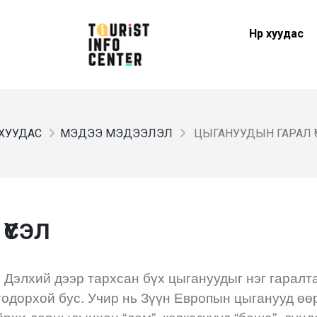
Нүүр хуудас
Р ХУУДАС
МЭДЭЭ МЭДЭЭЛЭЛ
ЦЫГАНУУДЫН ГАРАЛ Ү
ҮСЭЛ
 Дэлхий дээр тархсан бүх цыгануудыг нэг гаралт
 тодорхой бус. Учир нь Зүүн Европын цыганууд өө