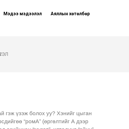
Мэдээ мэдээлэл
Аяллын хөтөлбөр
ҮСЭЛ
ай гэж үзэж болох уу? Хэнийг цыган
рсдийгөө “ромА” (өргөлтийг А дээр