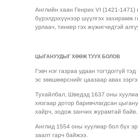
Английн хаан Генрих VI (1421-1471) 
бүрэлдэхүүнээр шүүлгэх захирамж га
урлаач, тинкер гэх жүжигчидтэй алг
ЦЫГАНУУДЫГ ХӨӨЖ ТУУХ БОЛОВ
Гэвч нэг газраа удаан тогтдоггүй тэ
эс зөвшөөрснийг цаазаар авах зэргэ
Тухайлбал, Шведэд 1637 оны хуулиа
хязгаар дотор баривчлагдсан цыган
хайрч, зодож занчих журамтай байв.
Англид 1554 оны хуулиар бол бүх эр
заалт гарч байжээ.