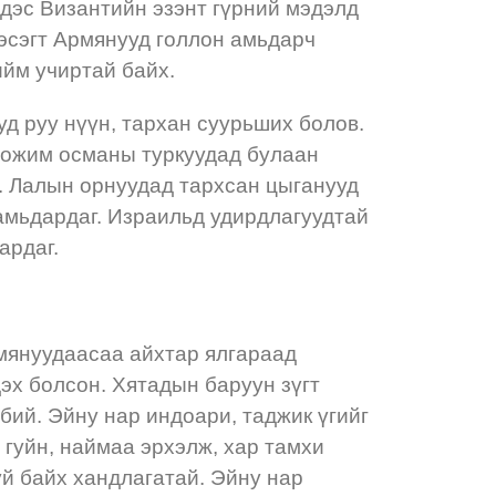
дэс Византийн эзэнт гүрний мэдэлд
эсэгт Армянууд голлон амьдарч
ийм учиртай байх.
д руу нүүн, тархан суурьших болов.
 хожим османы туркуудад булаан
н. Лалын орнуудад тархсан цыганууд
 амьдардаг. Израильд удирдлагуудтай
ардаг.
мянуудаасаа айхтар ялгараад
дэх болсон. Хятадын баруун зүгт
бий. Эйну нар индоари, таджик үгийг
а гуйн, наймаа эрхэлж, хар тамхи
гүй байх хандлагатай. Эйну нар