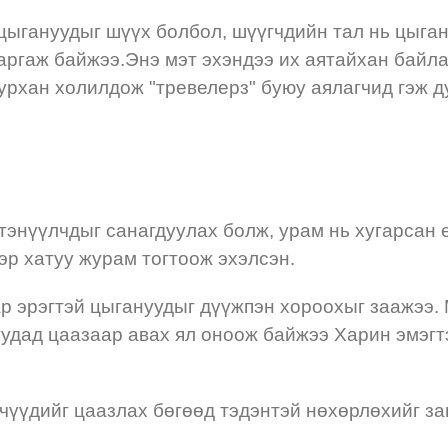
цыгануудыг шүүх болбол, шүүгчдийн тал нь цыган
ргаж байжээ.Энэ мэт эхэндээ их аятайхан байлаа
уурхан холилдож "тревелерз" буюу аялагчид гэж д
д тэнүүлчдыг санагдуулах болж, урам нь хугарсан
эр хатуу журам тогтоож эхэлсэн.
р эрэгтэй цыгануудыг дүүжпэн хороохыг заажээ.
уудад цаазаар авах ял оноож байжээ Харин эмэгт
чүүдийг цаазлах бөгөөд тэдэнтэй нөхөрлөхийг за