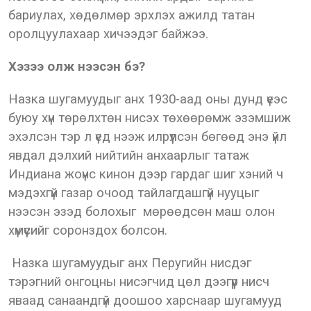
бариулах, хөдөлмөр эрхлэх ажилд татан
оролцуулахаар хичээдэг байжээ.
Хэзээ олж нээсэн бэ?
Назка шугамуудыг анх 1930-аад оны дунд үеэс
буюу хүн төрөлхтөн нисэх төхөөрөмж эзэмшиж
эхэлсэн тэр л үед нээж илрүүлсэн бөгөөд энэ үйл
явдал дэлхий нийтийн анхаарлыг татаж
Индиана жоүнс кинон дээр гардаг шиг хэний ч
мэдэхгүй газар очоод тайлагдашгүй нууцыг
нээсэн эзэд болохыг мөрөөдсөн маш олон
хүмүүсийг соронздох болсон.
Назка шугамуудыг анх Перугийн нисдэг
тэрэгний онгоцны нисэгчид цөл дээгүүр нисч
яваад санаандгүй доошоо харснаар шугамууд