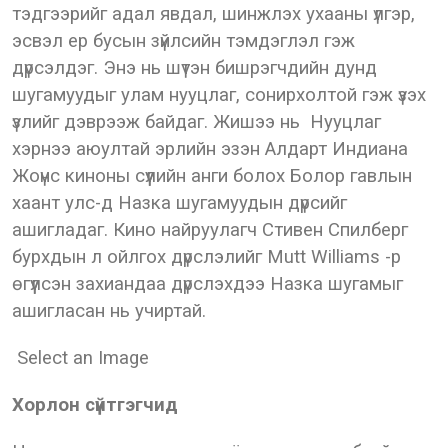
тэдгээрийг адал явдал, шинжлэх ухааны үлгэр,
эсвэл ер бусын зүйлсийн тэмдэглэл гэж
дүрсэлдэг. Энэ нь шүтэн бишрэгчдийн дунд
шугамуудыг улам нууцлаг, сонирхолтой гэж үзэх
үзлийг дэврээж байдаг. Жишээ нь Нууцлаг
хэрнээ аюултай эрлийн эзэн Алдарт Индиана
Жоүнс киноны сүүлийн анги болох Болор гавлын
хаант улс-д Назка шугамуудын дүрсийг
ашигладаг. Кино найруулагч Стивен Спилберг
бурхдын л ойлгох дүрслэлийг Mutt Williams -р
өгүүлсэн захиандаа дүрслэхдээ Назка шугамыг
ашигласан нь учиртай.
Select an Image
Хорлон сүйтгэгчид