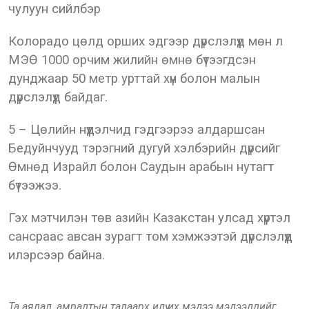
чулуун сийлбэр
Колорадо цөлд орших эдгээр дүрслэлүүд мөн л
МЭӨ 1000 орчим жилийн өмнө бүтээгдсэн
дунджаар 50 метр урттай хүн болон малын
дүрслэлүүд байдаг.
5 – Цөлийн нүүдэлчид гэдгээрээ алдаршсан
Бедуйнчууд тэрэгний дугуй хэлбэрийн дүрсийг
Өмнөд Израйл болон Саудын арабын нутагт
бүтээжээ.
Гэх мэтчилэн төв азийн Казакстан улсад хүртэл
сансраас авсан зурагт том хэмжээтэй дүрслэлүүд
илэрсээр байна.
Та аялал, амралтын талаарх илүү их мэдээ мэдээллийг