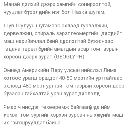
Манай дэлхий дээрх хамгийн сонирхолтой,
нууцлаг бүтээлүүдийн нэг бол Назка шугам.
Шув Шулуун шугамаас эхлээд гурвалжин,
дөрвөлжин, спираль зэрэг геомертийн дүрсүүдийг
маш нарийвчлал бүхий дүрслэлтэй бүтээснээс
гадана төрөл бүрийн амьтдын асар том газрын
хөрсөн дээрх зураг. (GEOGLYPH)
Өмнөд Америкийн Перу улсын нийслэл Лима
хотоос урагш оршдог 40-50 мертийн урттайгаас
эхлээд 480 мерт урттай том газрын хөрсөн дээр
бүтээсэн гайхалтай уран зураг дүрслэлүүд.
Ямар ч нисдэг төхөөрөмж байгаагүй үед ийм
үлэмж том зургийг хэрхэн зурсан нь хүмүүсийг маш
их гайхшруулдаг байна.