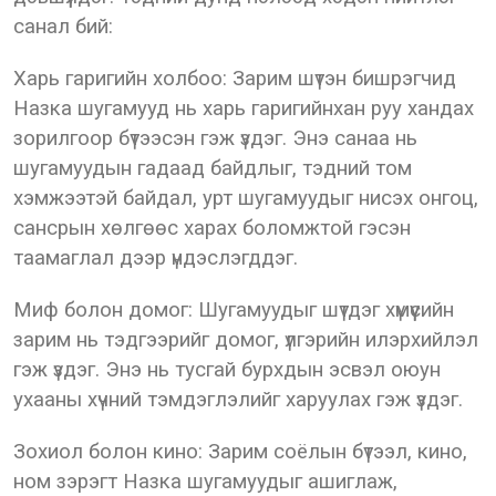
санал бий:
Харь гаригийн холбоо: Зарим шүтэн бишрэгчид
Назка шугамууд нь харь гаригийнхан руу хандах
зорилгоор бүтээсэн гэж үздэг. Энэ санаа нь
шугамуудын гадаад байдлыг, тэдний том
хэмжээтэй байдал, урт шугамуудыг нисэх онгоц,
сансрын хөлгөөс харах боломжтой гэсэн
таамаглал дээр үндэслэгддэг.
Миф болон домог: Шугамуудыг шүтдэг хүмүүсийн
зарим нь тэдгээрийг домог, үлгэрийн илэрхийлэл
гэж үздэг. Энэ нь тусгай бурхдын эсвэл оюун
ухааны хүчний тэмдэглэлийг харуулах гэж үздэг.
Зохиол болон кино: Зарим соёлын бүтээл, кино,
ном зэрэгт Назка шугамуудыг ашиглаж,