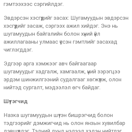
гэмтээхээс сэргийлдэг.
Эвдэрсэн хэсгүүдийг засах: Шугамуудын эвдэрсэн
хэсгүүдийг засаж, сэргээх ажил хийдэг. Энэ нь
шугамуудын байгалийн болон хүний үйл
ажиллагааны улмаас үүссэн гэмтлийг засахад
чиглэгддэг.
Эдгээр арга хэмжээг авч байгаагаар
шугамуудыг хадгалж, хамгаалж, үүний зэрэгцээ
эрдэм шинжилгээний судалгааг хөгжүүлж, олон
нийтэд сургалт, мэдээлэл өгч байдаг.
Шүтэгчид
Назка шугамуудын шүтэн бишрэгчид болон
тэдгээрийг дэмжигчид нь олон янзын хувилбар
дэвшүүлдэг. Тэдний дунд нэлээд хэдэн нийтлэг