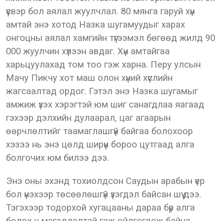
үүсвэр бол аялал жуулчлал. 80 мянга гаруй хүн
амтай энэ хотод Назка шугамуудыг харах
онгоцны аялал хамгийн түгээмэл бөгөөд жилд 90
000 жуулчин хүлээн авдаг. Хүн амтайгаа
харьцуулахад том тоо гэж харна. Перу улсын
Мачу Пикчу хот маш олон хүний хүслийн
жагсаалтад ордог. Гэтэл энэ Назка шугамыг
амжиж үзэх хэрэгтэй юм шиг санагдлаа яагаад
гэхээр дэлхийн дулаарал, цаг агаарын
өөрчлөлтийг таамаглашгүй байгаа болохоор
хэзээ нь энэ цөлд ширүүн бороо цутгаад алга
болгочих юм билээ дээ.
Энэ оны эхэнд тохиолдсон Саудын арабын үер
бол үнэхээр төсөөлөшгүй үзэгдэл байсан шүү дээ.
Тэгэхээр тодорхой хугацааны дараа бүр алга