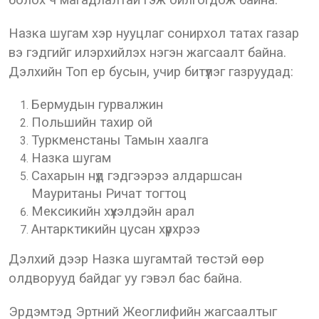
болох ч магадлалтай гэж ойлгогдож байна.
Назка шугам хэр нууцлаг сонирхол татах газар
вэ гэдгийг илэрхийлэх нэгэн жагсаалт байна.
Дэлхийн Топ ер бусын, учир битүүлэг газруудад:
Бермудын гурвалжин
Польшийн тахир ой
Туркменстаны Тамын хаалга
Назка шугам
Сахарын нүд гэдгээрээ алдаршсан
Мауританы Ричат тогтоц
Мексикийн хүүхэлдэйн арал
Антарктикийн цусан хүрхрээ
Дэлхий дээр Назка шугамтай төстэй өөр
олдворууд байдаг уу гэвэл бас байна.
Эрдэмтэд Эртний Жеоглифийн жагсаалтыг