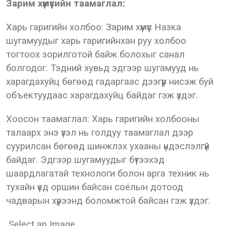
Зарим хүмүүсийн таамаглал:
Харь гаригийн холбоо: Зарим хүмүүс Назка
шугамуудыг харь гаригийнхан руу холбоо
тогтоох зорилготой байж болохыг санал
болгодог. Тэдний хувьд эдгээр шугамууд нь
харагдахуйц бөгөөд гадаргаас дээгүүр нисэж буй
объектуудаас харагдахуйц байдаг гэж үздэг.
Хоосон таамаглал: Харь гаригийн холбооны
талаарх энэ үзэл нь голдуу таамаглал дээр
суурилсан бөгөөд шинжлэх ухааны үндэслэлгүй
байдаг. Эдгээр шугамуудыг бүтээхэд
шаардлагатай технологи болон арга техник нь
тухайн үед оршин байсан соёлын дотоод
чадварын хүрээнд боломжтой байсан гэж үздэг.
Select an Image