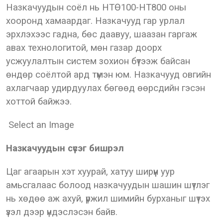
Назкачуудын соёл нь НТӨ100-НТ800 оны
хооронд хамаардаг. Назкачууд гар урлал
эрхлэхээс гадна, бөс даавуу, шаазан гаргаж
авах технологитой, мөн газар доорх
усжуулалтын систем зохион бүтээж байсан
өндөр соёлтой ард түмэн юм. Назкачууд овгийн
ахлагчаар удирдуулах бөгөөд өөрсдийн гэсэн
хоттой байжээ.
Select an Image
Назкачуудын сүсэг бишрэл
Цаг агаарын хэт хуурай, хатуу ширүүн уур
амьсгалаас болоод назкачуудын шашин шүтлэг
нь хөдөө аж ахуй, үржил шимийн бурханыг шүтэх
үзэл дээр үндэслэсэн байв.