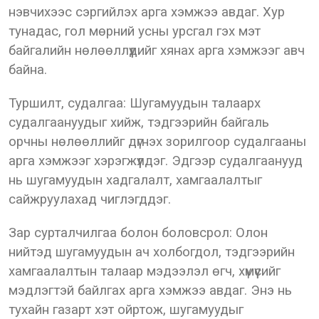
нэвчихээс сэргийлэх арга хэмжээ авдаг. Хур
тунадас, гол мөрний усны урсгал гэх мэт
байгалийн нөлөөллүүдийг хянах арга хэмжээг авч
байна.
Туршилт, судалгаа: Шугамуудын талаарх
судалгаануудыг хийж, тэдгээрийн байгаль
орчны нөлөөллийг дүгнэх зорилгоор судалгааны
арга хэмжээг хэрэгжүүлдэг. Эдгээр судалгаанууд
нь шугамуудын хадгалалт, хамгаалалтыг
сайжруулахад чиглэгддэг.
Зар сурталчилгаа болон боловсрол: Олон
нийтэд шугамуудын ач холбогдол, тэдгээрийн
хамгаалалтын талаар мэдээлэл өгч, хүмүүсийг
мэдлэгтэй байлгах арга хэмжээ авдаг. Энэ нь
тухайн газарт хэт ойртож, шугамуудыг