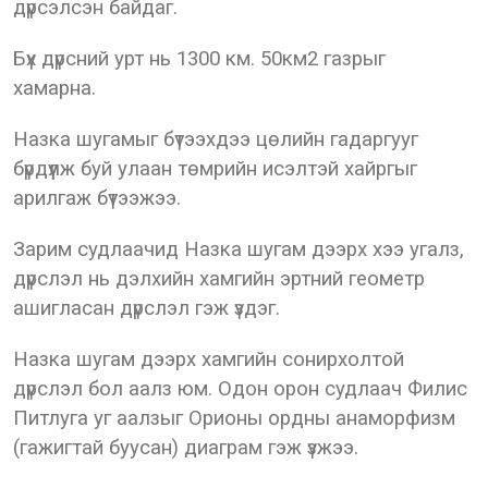
дүрсэлсэн байдаг.
Бүх дүрсний урт нь 1300 км. 50км2 газрыг
хамарна.
Назка шугамыг бүтээхдээ цөлийн гадаргууг
бүрдүүлж буй улаан төмрийн исэлтэй хайргыг
арилгаж бүтээжээ.
Зарим судлаачид Назка шугам дээрх хээ угалз,
дүрслэл нь дэлхийн хамгийн эртний геометр
ашигласан дүрслэл гэж үздэг.
Назка шугам дээрх хамгийн сонирхолтой
дүрслэл бол аалз юм. Одон орон судлаач Филис
Питлуга уг аалзыг Орионы ордны анаморфизм
(гажигтай буусан) диаграм гэж үзжээ.