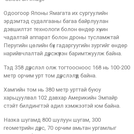
Одоогоор Японы Ямагата их сургуулийн
эрдэмтэд судалгааны багаа байрлуулан
дэвшилтэт технологи болон өндөр хүчин
чадалтай аппарат болон дроны тусламжтай
Перугийн цөлийн бүх гадаргуугийн зургийг өндөр
нарийвчлалтай дүрсжүүлэн баримтжуулж байна.
Тэд 358 дүрслэл олж тогтоосноос 168 нь 100-200
метр орчим урт том дүрслэлүүд байна.
Хамгийн том нь 380 метр урттай буюу
харьцуулвал 102 давхар Америкийн Эмпайр
стэйт билдингтэй адил хэмжээтэй юм байна.
Назка шугамд 800 шулуун шугам, 300
геометрийн дүрс, 70 орчим амьтан ургамлыг