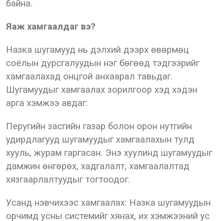
байна.
Яаж хамгаалдаг вэ?
Назка шугамууд нь дэлхий дээрх өвөрмөц
соёлын дурсгалуудын нэг бөгөөд тэдгээрийг
хамгаалахад онцгой анхаарал тавьдаг.
Шугамуудыг хамгаалах зорилгоор хэд хэдэн
арга хэмжээ авдаг:
Перугийн засгийн газар болон орон нутгийн
удирдлагууд шугамуудыг хамгаалахын тулд
хууль, журам гаргасан. Энэ хуулинд шугамуудыг
дамжин өнгөрөх, хадгалалт, хамгаалалтад
хязгаарлалтуудыг тогтоодог.
Усанд нэвчихээс хамгаалах: Назка шугамуудын
орчимд усны системийг хянах, их хэмжээний ус