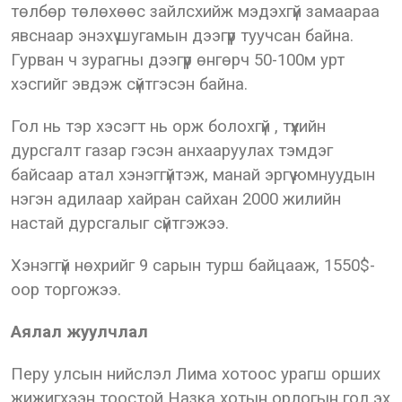
төлбөр төлөхөөс зайлсхийж мэдэхгүй замаараа
явснаар энэхүү шугамын дээгүүр туучсан байна.
Гурван ч зурагны дээгүүр өнгөрч 50-100м урт
хэсгийг эвдэж сүйтгэсэн байна.
Гол нь тэр хэсэгт нь орж болохгүй , түүхийн
дурсгалт газар гэсэн анхааруулах тэмдэг
байсаар атал хэнэггүйтэж, манай эргүү юмнуудын
нэгэн адилаар хайран сайхан 2000 жилийн
настай дурсгалыг сүйтгэжээ.
Хэнэггүй нөхрийг 9 сарын турш байцааж, 1550$-
оор торгожээ.
Аялал жуулчлал
Перу улсын нийслэл Лима хотоос урагш орших
жижигхээн тоостой Назка хотын орлогын гол эх