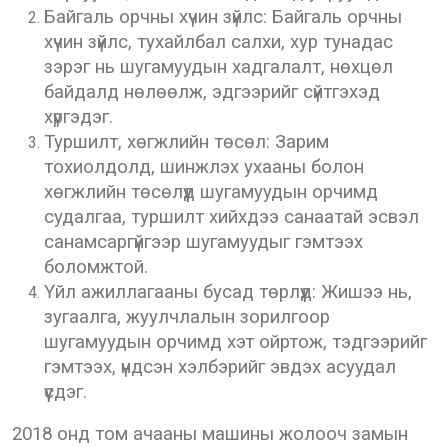
Байгаль орчны хүчин зүйлс: Байгаль орчны
хүчин зүйлс, тухайлбал салхи, хур тунадас
зэрэг нь шугамуудын хадгалалт, нөхцөл
байдалд нөлөөлж, эдгээрийг сүйтгэхэд
хүргэдэг.
Туршилт, хөгжлийн төсөл: Зарим
тохиолдолд, шинжлэх ухааны болон
хөгжлийн төсөлүүд шугамуудын орчимд
судалгаа, туршилт хийхдээ санаатай эсвэл
санамсаргүйгээр шугамуудыг гэмтээх
боломжтой.
Үйл ажиллагааны бусад төрлүүд: Жишээ нь,
зугаалга, жуулчлалын зорилгоор
шугамуудын орчимд хэт ойртож, тэдгээрийг
гэмтээх, үндсэн хэлбэрийг эвдэх асуудал
үүсдэг.
2018 онд том ачааны машины жолооч замын