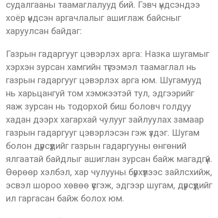
судалгааны таамаглалууд бий. Гэвч үндсэндээ
хоёр үндсэн аргачлалыг ашиглаж байсныг
харуулсан байдаг:
Газрын гадаргууг цэвэрлэх арга: Назка шугамыг
хэрхэн зурсан хамгийн түгээмэл таамаглал нь
газрын гадаргууг цэвэрлэх арга юм. Шугамууд
нь харьцангуй том хэмжээтэй тул, эдгээрийг
яаж зурсан нь тодорхой биш боловч голдуу
хадан дээрх хагархай чулууг зайлуулах замаар
газрын гадаргууг цэвэрлэсэн гэж үздэг. Шугам
болон дүрсүүдийг газрын гадаргууны өнгөний
ялгаатай байдлыг ашиглан зурсан байж магадгүй.
Өөрөөр хэлбэл, хар чулууны бүрхүүлээс зайлсхийж,
эсвэл шороо хөвөө үүсгэж, эдгээр шугам, дүрсүүдийг
ил гаргасан байж болох юм.