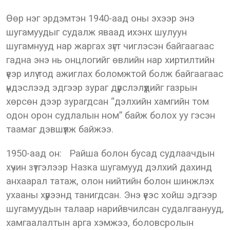
Өөр нэг эрдэмтэн 1940-аад оны эхээр энэ
шугамуудыг судалж яваад ихэнх шулуун
шугамнууд нар жаргах зүгт чиглэсэн байгаагаас
гадна энэ нь онцлогийг өвлийн нар хиртилтийн
үеэр илүү тод ажиглах боломжтой болж байгаагаас
үндэслээд эдгээр зураг дүрслэлүүдийг газрын
хөрсөн дээр зурагдсан “дэлхийн хамгийн том
одон орон судлалын ном” байж болох уу гэсэн
таамаг дэвшүүлж байжээ.
1950-аад он: Райша болон бусад судлаачдын
хүчин зүтгэлээр Назка шугамууд дэлхий дахинд
анхаарал татаж, олон нийтийн болон шинжлэх
ухааны хүрээнд танигдсан. Энэ үеэс хойш эдгээр
шугамуудын талаар нарийвчилсан судалгаанууд,
хамгаалалтын арга хэмжээ, боловсролын