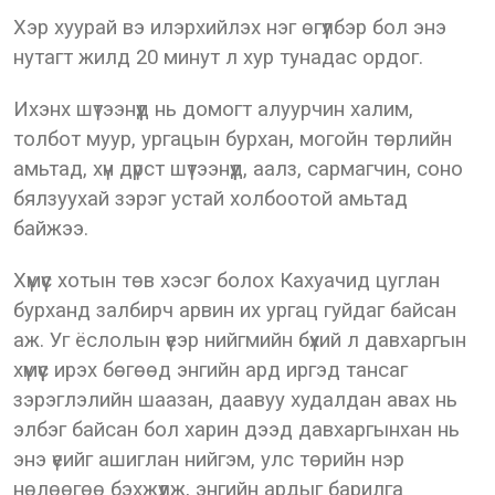
Хэр хуурай вэ илэрхийлэх нэг өгүүлбэр бол энэ
нутагт жилд 20 минут л хур тунадас ордог.
Ихэнх шүтээнүүд нь домогт алуурчин халим,
толбот муур, ургацын бурхан, могойн төрлийн
амьтад, хүн дүрст шүтээнүүд, аалз, сармагчин, соно
бялзуухай зэрэг устай холбоотой амьтад
байжээ.
Хүмүүс хотын төв хэсэг болох Кахуачид цуглан
бурханд залбирч арвин их ургац гуйдаг байсан
аж. Уг ёслолын үеэр нийгмийн бүхий л давхаргын
хүмүүс ирэх бөгөөд энгийн ард иргэд тансаг
зэрэглэлийн шаазан, даавуу худалдан авах нь
элбэг байсан бол харин дээд давхаргынхан нь
энэ үеийг ашиглан нийгэм, улс төрийн нэр
нөлөөгөө бэхжүүлж, энгийн ардыг барилга