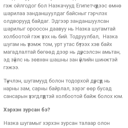
гэж ойлгодог бол Назкачууд Египетчүүдээс өмнө
шарилаа занданшуулдаг байсныг гэрчлэх
олдворууд байдаг. Эдгээр занданшуулсан
шарилыг ороосон даавуу нь Назка шугамтай
холбоотой гэж үзэх нь бий. Тодруулбал, Назка
шугам нь үлэмж том, урт утас бүтээх хэв байх
магадлалтай бөгөөд дээр нь дүрсэлсэн амьтан,
эд зүйлс нь зөвхөн шашны зан үйлийн шинжтэй
гэжээ.
Түүнчлэн, шугамууд болон тодорхой дүрсүүд нь
нарны зам, сарны байрлал, зэрэг өөр бусад
сансарын үзэгдлүүдтэй холбоотой байж болох юм.
Хэрхэн зурсан бэ?
Назка шугамыг хэрхэн зурсан талаар олон