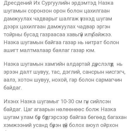
Дресдений Их Сургуулийн эрдэмтэд Назка
шугамын соронзон орон болон цахилгаан
дамжуулах чадварыг шалгаж үзэхэд шугам
дээрх цахилгаан дамжуулах чадвар эргэн
тойрны бусад газраасаа хавьгүй илүү байжээ.
Назка шугамын байгаа газар нь нитрат болон
ашигт малтмалаар баялаг газар юм.
Назка шугамын хамгийн алдартай дүрслэлүүд нь
эрээн далт шувуу, тас, дэглий, сансрын нисгэгч,
аалз, хотон шувуу, нохой, гар болон сармагчин
байдаг.
Ихэнх Назка шугамыг 10-30 см гүн сийлсэн
байдаг. Цаг агаарын нөлөөнөөс болж Назка
шугам улам бүр бүдгэрсээр байгаа бөгөөд багахан
хэмжээний усанд бүрэн үгүй болох аюул ойрхон