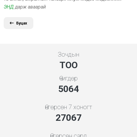
ЭНД
дарж аваарай
Буцах
Зочдын
ТОО
Өчигдөр
5843
Өнгөрсөн 7 хоногт
31231
Өнгөрсөн сард