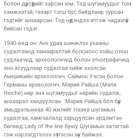
болон дүрсүүдийг харсан юм. Тэд шугамуудыг том
хэмжээтэй, газарт тэгш бус байдлаар зурсан
гэдгийг анзаарсан. Тэд нүдэндээ итгэж чадахгүй
байсан гэдэг.
1940-өөд он: Анх удаа шинжлэх ухааны
судалгаанд хамааралтай болсноос хойш олон
судлаачид, археологичид болон этнографичид
энэ асуудлаар судалгаа хийж эхэлсэн.
Америкийн археологич, Саймон Уэсэн болон
Германы археологич, Мария Райша (Maria
Reiche) нар энэ шугамуудыг нарийн судалж,
анхаарал хандуулсан. Мария Райша бол бүр
амьдралынхаа 40 жилийг Назка шугамын
судалгаа, хамгаалалд зарцуулсан эрдэмтэн
бөгөөд Lady of the line буюу Шугамын хатагтай
гэж нэрлэгдтэлээ зүтгэсэн хүн байжээ.