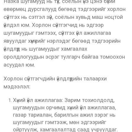
Назка шугамууд нь түүх, соёлын үнэ цэнэ бүхий
өвөрмөц дурсгалууд бөгөөд тэдгээрийг хорлон
сүйтгэх нь сэтгэл зүй, соёлын хувьд маш ноцтой
үйлдэл юм. Хорлон сүйтгэгчид нь эдгээр
шугамуудыг гэмтээх, сүйтгэх үйл ажиллагаа
явуулдаг хүмүүсийг нэрлэдэг бөгөөд тэдгээрийн
үйлдлүүд нь шугамуудыг хамгаалах
оролдлогуудын эсрэг тулгарч байгаа томоохон
асуудал юм.
Хорлон сүйтгэгчдийн үйлдлүүдийн талаархи
мэдээлэл:
Хүний үйл ажиллагаа: Зарим тохиолдолд,
шугамуудын орчимд хүний үйл ажиллагаа,
газар тариалан, барилгын ажил зэрэг нь
шугамуудыг гэмтээж, мөн эдгээрийг
ойртуулж, хамгаалалтад саад учруулдаг.