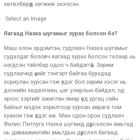
хөтөлбөрүүд хөгжиж эхэлсэн.
Select an Image
Яагаад Назка шугамыг зурах болсон бэ?
Маш олон эрдэмтэн, судлаач Назка шугамыг
судалдаг боловч яагаад зурах болсон талаар нь
нэгдсэн тайлбар одоо ч байдаггүй. Зарим
судлаачид үүнийг тэнгэрт байгаа бурхдад
зориулан зурсан гэж үздэг бол зарим хэсэг нь
дэлхийн хөдөлгөөн, цаг улирлын байдал, од
эрхэс зэргийг ажиглан ямар үед ургац сайн
байхыг мэдэх зорилгоор зурсан аврага том
хуанли гэж үздэг аж. Мөн одон орон судлаач
Филис Питлуга Назка шугамд дүрсэлсэн амьтад
нь диваажингийн амьтдын дүрслэл бөгөөд