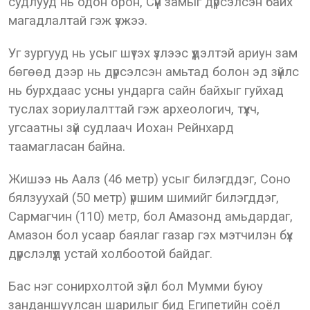
судлууд нь одон орон, Сүүн замыг дүрсэлсэн байх
магадлалтай гэж үзжээ.
Уг зургууд нь усыг шүтэх үзлээс үүдэлтэй ариун зам
бөгөөд дээр нь дүрсэлсэн амьтад болон эд зүйлс
нь бурхдаас усны ундарга сайн байхыг гуйхад
туслах зориулалттай гэж археологич, түүхч,
угсаатны зүй судлаач Иохан Рейнхард
таамагласан байна.
Жишээ нь Аалз (46 метр) усыг билэгддэг, Соно
бялзуухай (50 метр) үршим шимийг билэгддэг,
Сармагчин (110) метр, бол Амазонд амьдардаг,
Амазон бол усаар баялаг газар гэх мэтчилэн бүх
дүрслэлүүд устай холбоотой байдаг.
Бас нэг сонирхолтой зүйл бол Мумми буюу
занданшуулсан шарилыг бид Египетийн соёл