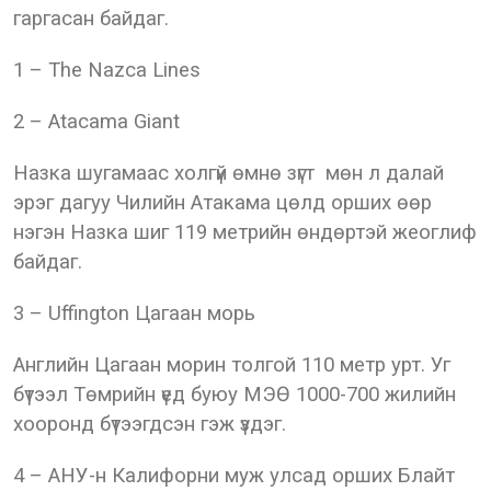
гаргасан байдаг.
1 – The Nazca Lines
2 – Atacama Giant
Назка шугамаас холгүй өмнө зүгт мөн л далай
эрэг дагуу Чилийн Атакама цөлд орших өөр
нэгэн Назка шиг 119 метрийн өндөртэй жеоглиф
байдаг.
3 – Uffington Цагаан морь
Английн Цагаан морин толгой 110 метр урт. Уг
бүтээл Төмрийн үед буюу МЭӨ 1000-700 жилийн
хооронд бүтээгдсэн гэж үздэг.
4 – АНУ-н Калифорни муж улсад орших Блайт