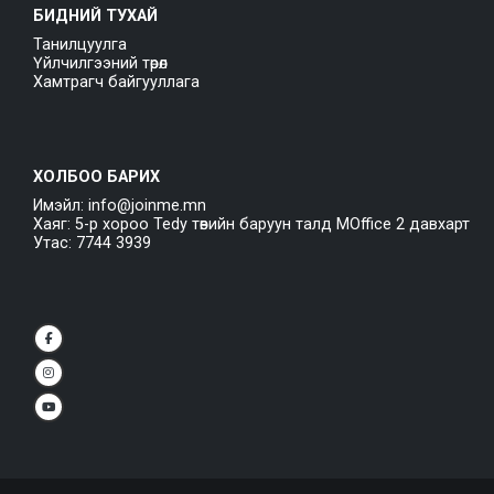
БИДНИЙ ТУХАЙ
Танилцуулга
Үйлчилгээний төрөл
Хамтрагч байгууллага
ХОЛБОО БАРИХ
Имэйл: info@joinme.mn
Хаяг: 5-р хороо Tedy төвийн баруун талд MOffice 2 давхарт
Утас: 7744 3939