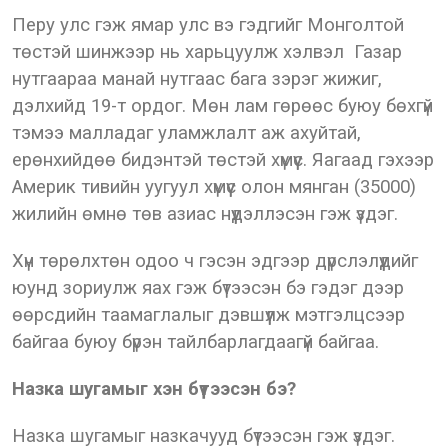
Перу улс гэж ямар улс вэ гэдгийг Монголтой
төстэй шинжээр нь харьцуулж хэлвэл Газар
нутгаараа манай нутгаас бага зэрэг жижиг,
дэлхийд 19-т ордог. Мөн лам гөрөөс буюу бөхгүй
тэмээ малладаг уламжлалт аж ахуйтай,
ерөнхийдөө бидэнтэй төстэй хүмүүс. Яагаад гэхээр
Америк тивийн уугуул хүмүүс олон мянган (35000)
жилийн өмнө төв азиас нүүдэллэсэн гэж үздэг.
Хүн төрөлхтөн одоо ч гэсэн эдгээр дүрслэлүүдийг
юунд зориулж яах гэж бүтээсэн бэ гэдэг дээр
өөрсдийн таамаглалыг дэвшүүлж мэтгэлцсээр
байгаа буюу бүрэн тайлбарлагдаагүй байгаа.
Назка шугамыг хэн бүтээсэн бэ?
Назка шугамыг назкачууд бүтээсэн гэж үздэг.