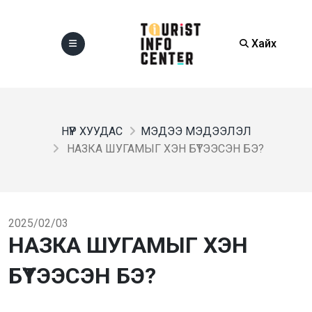
Хайх
НҮҮР ХУУДАС
МЭДЭЭ МЭДЭЭЛЭЛ
НАЗКА ШУГАМЫГ ХЭН БҮТЭЭСЭН БЭ?
2025/02/03
НАЗКА ШУГАМЫГ ХЭН
БҮТЭЭСЭН БЭ?