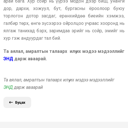
арай бага. Хур сойр нь үүрээ модон дээр биш, унанги
дор, дархи, хожуул, бут, бургасны ёроолоор буюу
торлогон дотор засдаг, ерөнхийдөө биеийн хэмжээ,
галбир төрх, өнгө зүсээрээ ойролцоо учраас хооронд нь
ялгаж танихад бэрх, заримдаа эрийг нь сойр, эмийг нь
хур гэж андуурдаг тал бий.
Та аялал, амралтын талаарх илүү их мэдээ мэдээллийг
ЭНД
дарж аваарай.
Та аялал, амралтын талаарх илүү их мэдээ мэдээллийг
ЭНД
дарж аваарай
Буцах