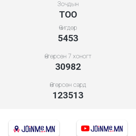
Зочдын
ТОО
Өчигдөр
5843
Өнгөрсөн 7 хоногт
33195
Өнгөрсөн сард
137765