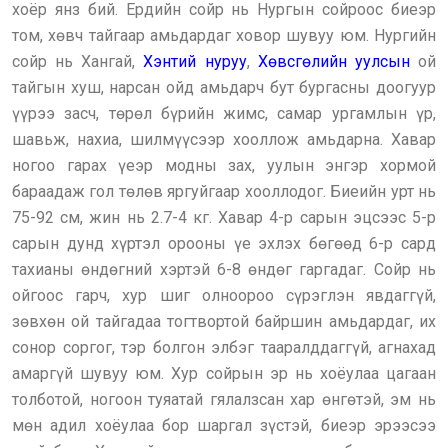
хоёр янз бий. Ердийн сойр нь Нургын сойроос биеэр
том, хөвч тайгаар амьдардаг ховор шувуу юм. Нургийн
сойр нь Хангай,
Хэнтий нуруу
,
Хөвсгөлийн уулсын
ой
тайгын хуш, нарсан ойд амьдарч бут бургасны доогуур
үүрээ засч, төрөл бүрийн жимс, самар ургамлын үр,
шавьж, нахиа, шилмүүсээр хооллож амьдарна. Хавар
ногоо гарах үеэр модны зах, уулын энгэр хормой
бараадаж гол төлөв яргуйгаар хооллодог. Биеийн урт нь
75-92 см, жин нь 2.7-4 кг. Хавар 4-р сарын эцсээс 5-р
сарын дунд хүртэл орооны үе эхлэх бөгөөд 6-р сард
тахианы өндөгний хэртэй 6-8 өндөг гаргадаг. Сойр нь
ойгоос гарч, хур шиг олноороо сүрэглэн явдаггүй,
зөвхөн ой тайгадаа тогтвортой байршин амьдардаг, их
сонор соргог, тэр болгон элбэг тааралддаггүй, агнахад
амаргүй шувуу юм. Хур сойрын эр нь хоёулаа цагаан
толботой, ногоон туяатай гялалзсан хар өнгөтэй, эм нь
мөн адил хоёулаа бор шаргал зүстэй, биеэр эрээсээ