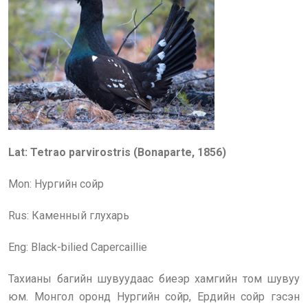
Lat: Tetrao
parvirostris
(
Bonaparte
, 1
856
)
Mon: Нургийн сойр
Rus: Каменный глухарь
Eng: B
lack-bilied Capercaillie
Тахианы багийн шувуудаас биеэр хамгийн том шувуу
юм. Монгол оронд Нургийн сойр, Ердийн сойр гэсэн