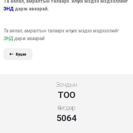
Та аялал, амралтын талаарх илүү их мэдээ мэдээллийг
ЭНД
дарж аваарай.
Та аялал, амралтын талаарх илүү их мэдээ мэдээллийг
ЭНД
дарж аваарай
Буцах
Зочдын
ТОО
Өчигдөр
5453