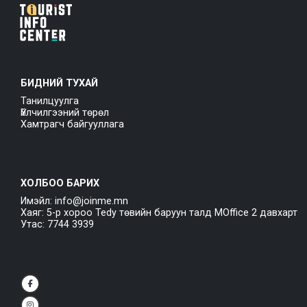
БИДНИЙ ТУХАЙ
Танилцуулга
Үйлчилгээний төрөл
Хамтрагч байгууллага
ХОЛБОО БАРИХ
Имэйл: info@joinme.mn
Хаяг: 5-р хороо Tedy төвийн баруун талд MOffice 2 давхарт
Утас: 7744 3939