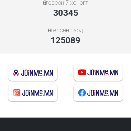
Өнгөрсөн 7 хоногт
32679
Өнгөрсөн сард
134711