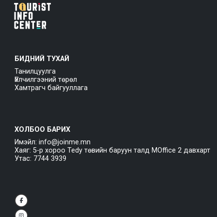
БИДНИЙ ТУХАЙ
Танилцуулга
Үйлчилгээний төрөл
Хамтрагч байгууллага
ХОЛБОО БАРИХ
Имэйл: info@joinme.mn
Хаяг: 5-р хороо Tedy төвийн баруун талд MOffice 2 давхарт
Утас: 7744 3939