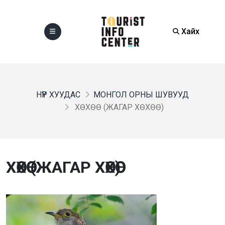
Хайх
НҮҮР ХУУДАС
МОНГОЛ ОРНЫ ШУВУУД
ХӨХӨӨ (ЖАГАР ХӨХӨӨ)
ХӨХӨӨ (ЖАГАР ХӨХӨӨ)