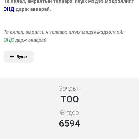
Та аялал, амралтын талаарх илүү их мэдээ мэдээллийг
ЭНД
дарж аваарай.
Та аялал, амралтын талаарх илүү их мэдээ мэдээллийг
ЭНД
дарж аваарай
Буцах
Зочдын
ТОО
Өчигдөр
7101