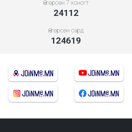
Өнгөрсөн 7 хоногт
25967
Өнгөрсөн сард
134205