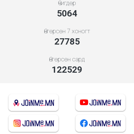
Өчигдөр
5453
Өнгөрсөн 7 хоногт
29923
Өнгөрсөн сард
131955