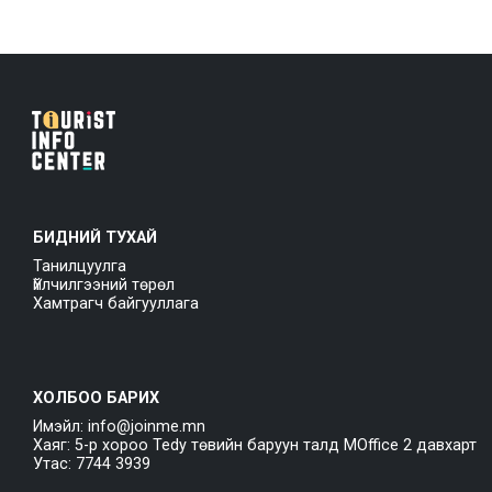
БИДНИЙ ТУХАЙ
Танилцуулга
Үйлчилгээний төрөл
Хамтрагч байгууллага
ХОЛБОО БАРИХ
Имэйл: info@joinme.mn
Хаяг: 5-р хороо Tedy төвийн баруун талд MOffice 2 давхарт
Утас: 7744 3939