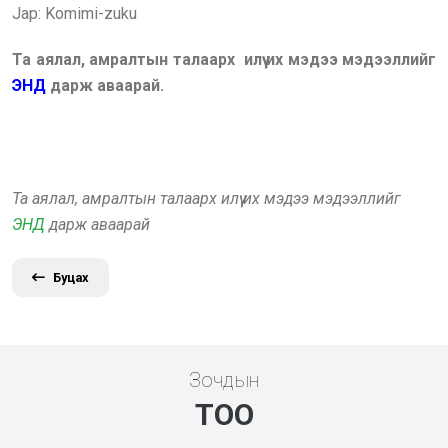
Jap: Komimi-zuku
Та аялал, амралтын талаарх илүү их мэдээ мэдээллийг
ЭНД
дарж аваарай.
Та аялал, амралтын талаарх илүү их мэдээ мэдээллийг
ЭНД
дарж аваарай
Буцах
Зочдын
ТОО