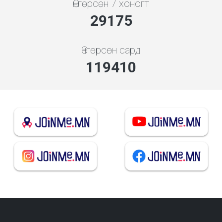
Өнгөрсөн 7 хоногт
31419
Өнгөрсөн сард
128596