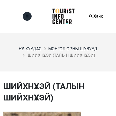
Хайх
НҮҮР ХУУДАС
МОНГОЛ ОРНЫ ШУВУУД
ШИЙХНҮҮХЭЙ (ТАЛЫН ШИЙХНҮҮХЭЙ)
ШИЙХНҮҮХЭЙ (ТАЛЫН
ШИЙХНҮҮХЭЙ)