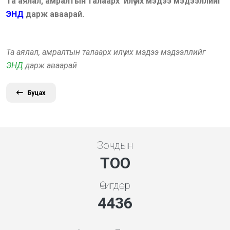
Та аялал, амралтын талаарх илүү их мэдээ мэдээллийг
ЭНД
дарж аваарай.
Та аялал, амралтын талаарх илүү их мэдээ мэдээллийг
ЭНД
дарж аваарай
Буцах
Зочдын
ТОО
Өчигдөр
4778