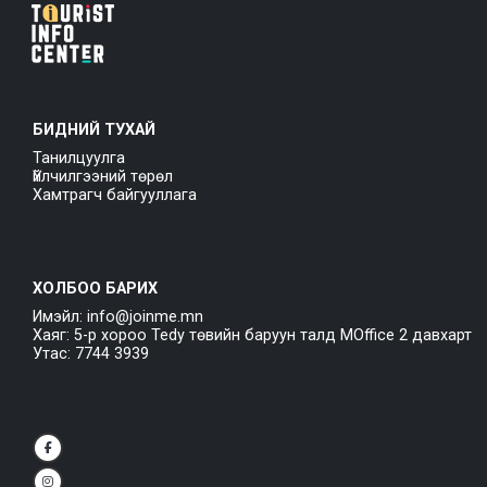
БИДНИЙ ТУХАЙ
Танилцуулга
Үйлчилгээний төрөл
Хамтрагч байгууллага
ХОЛБОО БАРИХ
Имэйл: info@joinme.mn
Хаяг: 5-р хороо Tedy төвийн баруун талд MOffice 2 давхарт
Утас: 7744 3939