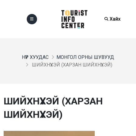
Хайх
НҮҮР ХУУДАС
МОНГОЛ ОРНЫ ШУВУУД
ШИЙХНҮҮХЭЙ (ХАРЗАН ШИЙХНҮҮХЭЙ)
ШИЙХНҮҮХЭЙ (ХАРЗАН
ШИЙХНҮҮХЭЙ)