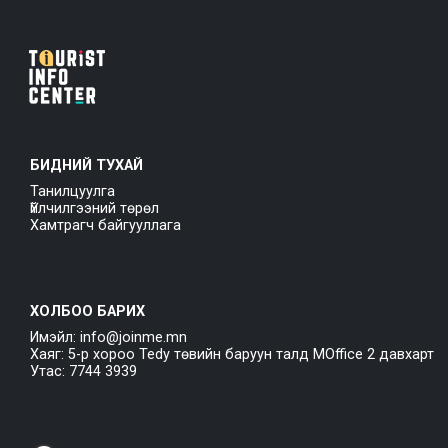
БИДНИЙ ТУХАЙ
Танилцуулга
Үйлчилгээний төрөл
Хамтрагч байгууллага
ХОЛБОО БАРИХ
Имэйл: info@joinme.mn
Хаяг: 5-р хороо Tedy төвийн баруун талд MOffice 2 давхарт
Утас: 7744 3939