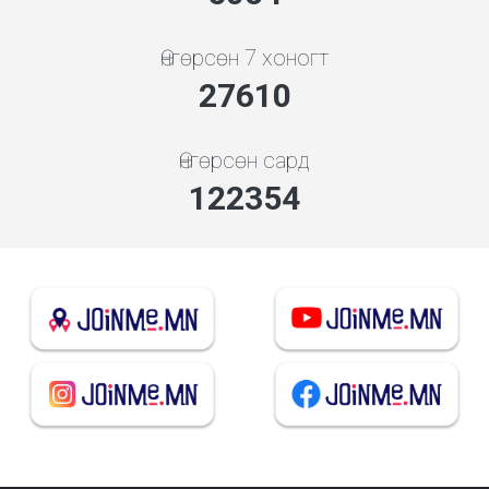
Өнгөрсөн 7 хоногт
29734
Өнгөрсөн сард
131766