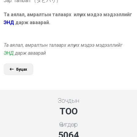
Jap: Tahibari （タヒバリ）
Та аялал, амралтын талаарх илүү их мэдээ мэдээллийг
ЭНД
дарж аваарай.
Та аялал, амралтын талаарх илүү их мэдээ мэдээллийг
ЭНД
дарж аваарай
Буцах
Зочдын
ТОО
Өчигдөр
5453