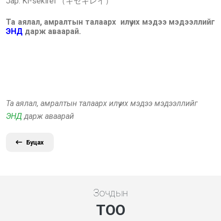
Jap:
Ki-sekirei （キセキレイ）
Та аялал, амралтын талаарх илүү их мэдээ мэдээллийг
ЭНД
дарж аваарай.
Та аялал, амралтын талаарх илүү их мэдээ мэдээллийг
ЭНД
дарж аваарай
Буцах
Зочдын
ТОО