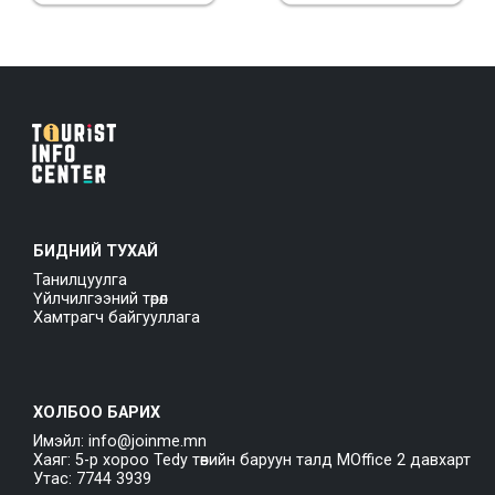
БИДНИЙ ТУХАЙ
Танилцуулга
Үйлчилгээний төрөл
Хамтрагч байгууллага
ХОЛБОО БАРИХ
Имэйл: info@joinme.mn
Хаяг: 5-р хороо Tedy төвийн баруун талд MOffice 2 давхарт
Утас: 7744 3939