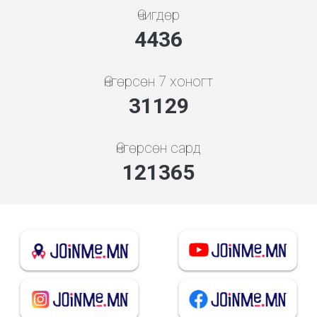
Өчигдөр
4778
Өнгөрсөн 7 хоногт
33523
Өнгөрсөн сард
130700