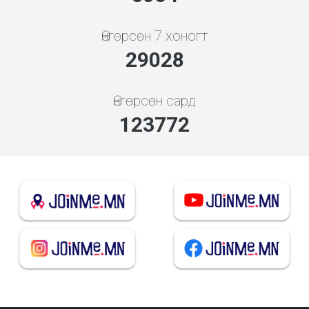
Өнгөрсөн 7 хоногт
31261
Өнгөрсөн сард
133293