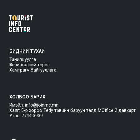
БИДНИЙ ТУХАЙ
Танилцуулга
Үйлчилгээний төрөл
Хамтрагч байгууллага
ХОЛБОО БАРИХ
Имэйл: info@joinme.mn
Хаяг: 5-р хороо Tedy төвийн баруун талд MOffice 2 давхарт
Утас: 7744 3939