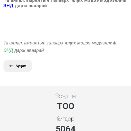
Та аялал, амралтын талаарх илүү их мэдээ мэдээллийг
ЭНД
дарж аваарай.
Та аялал, амралтын талаарх илүү их мэдээ мэдээллийг
ЭНД
дарж аваарай
Буцах
Зочдын
ТОО
Өчигдөр
5453