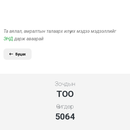
Та аялал, амралтын талаарх илүү их мэдээ мэдээллийг
ЭНД
дарж аваарай
Буцах
Зочдын
ТОО
Өчигдөр
5453