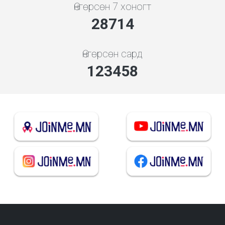
Өнгөрсөн 7 хоногт
30923
Өнгөрсөн сард
132955