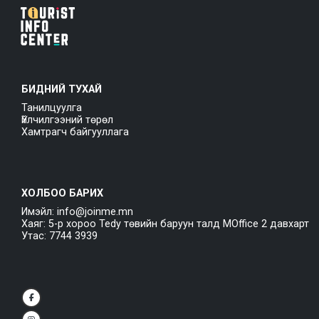
БИДНИЙ ТУХАЙ
Танилцуулга
Үйлчилгээний төрөл
Хамтрагч байгууллага
ХОЛБОО БАРИХ
Имэйл: info@joinme.mn
Хаяг: 5-р хороо Tedy төвийн баруун талд MOffice 2 давхарт
Утас: 7744 3939