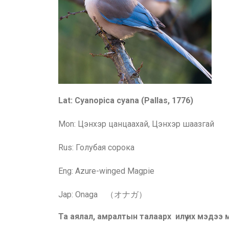
Lat: Cyanopica cyana (Pallas, 1776)
Mon: Цэнхэр цанцаахай, Цэнхэр шаазгай
Rus:
Голубая сорока
Eng: Azure-winged Magpie
Jap: Onaga （オナガ）
Та аялал, амралтын талаарх илүү их мэдээ