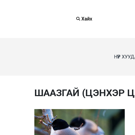
Хайх
НҮҮР ХУУ
ШААЗГАЙ (ЦЭНХЭР 