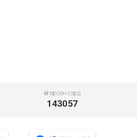
Өнгөрсөн сард
143057