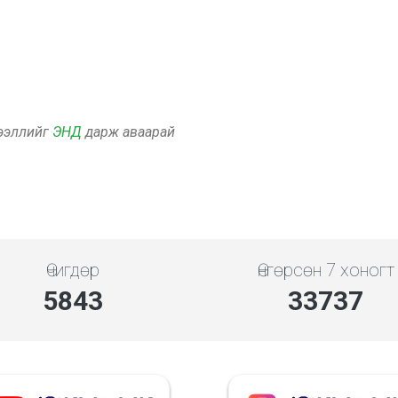
дээллийг
ЭНД
дарж аваарай
Өчигдөр
Өнгөрсөн 7 хоногт
5843
33737