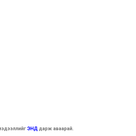
 мэдээллийг
ЭНД
дарж аваарай.