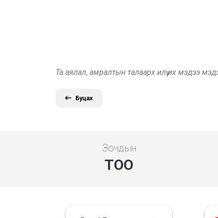
Та аялал, амралтын талаарх илүү их мэдээ мэ
Буцах
Зочдын
ТОО