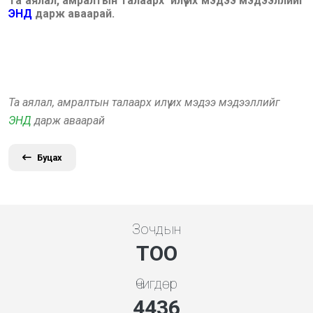
Та аялал, амралтын талаарх илүү их мэдээ мэдээллийг
ЭНД
дарж аваарай.
Та аялал, амралтын талаарх илүү их мэдээ мэдээллийг
ЭНД
дарж аваарай
Буцах
Зочдын
ТОО
Өчигдөр
4778