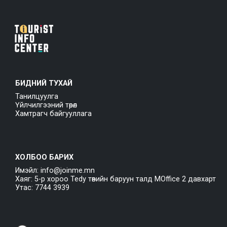
БИДНИЙ ТУХАЙ
Танилцуулга
Үйлчилгээний төрөл
Хамтрагч байгууллага
ХОЛБОО БАРИХ
Имэйл: info@joinme.mn
Хаяг: 5-р хороо Tedy төвийн баруун талд MOffice 2 давхарт
Утас: 7744 3939