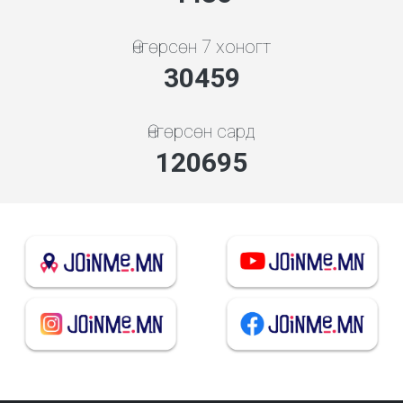
Өнгөрсөн 7 хоногт
32802
Өнгөрсөн сард
129979