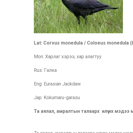
Lat: Corvus monedula / Coloeus monedula (
Mon:
Харлаг хэрээ, хар алагтуу
Rus: Г
алка
Eng: Eurasian
Jackdaw
Jap: Kokumaru-garasu
Та аялал, амралтын талаарх илүү их мэдээ