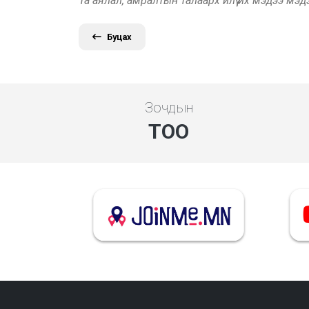
Та аялал, амралтын талаарх илүү их мэдээ мэ
Буцах
Зочдын
ТОО