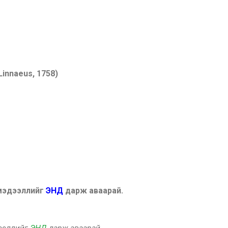
Linnaeus, 1758)
 мэдээллийг
ЭНД
дарж аваарай.