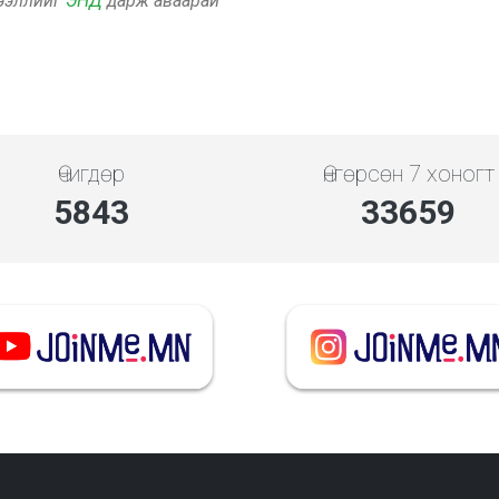
дээллийг
ЭНД
дарж аваарай
Өчигдөр
Өнгөрсөн 7 хоногт
5843
33659