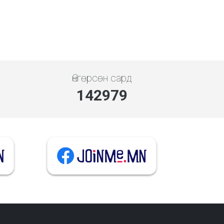
Өнгөрсөн сард
142979