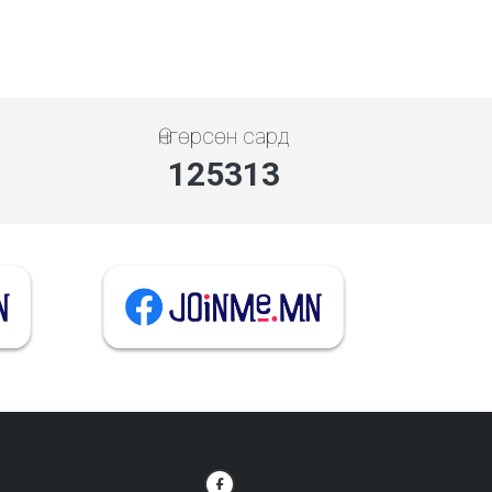
Өнгөрсөн сард
144592