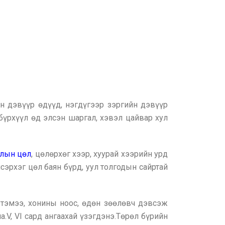
йн дэвүүр өдүүд, нэгдүгээр зэргийн дэвүүр
 бүрхүүл өд элсэн шаргал, хэвэл цайвар хул
лын цөл
, цөлөрхөг хээр, хуурай хээрийн урд
лсэрхэг цөл баян бүрд, уул толгодын сайртай
тэмээ, хонины ноос, өдөн зөөлөвч дэвсэж
.V, VI сард ангаахай үзэгдэнэ.Төрөл бүрийн