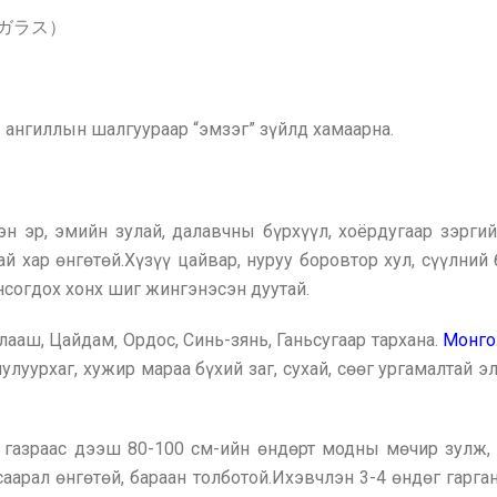
サバクガラス）
 ангиллын шалгуураар “эмзэг” зүйлд хамаарна.
эн эр, эмийн зулай, далавчны бүрхүүл, хоёрдугаар зэрги
тай хар өнгөтөй.Хүзүү цайвар, нуруу боровтор хул, сүүлний
онсогдох хонх шиг жингэнэсэн дуутай.
Алааш, Цайдам‚ Ордос, Синь-зянь, Ганьсугаар тархана.
Монго
луурхаг, хужир мараа бүхий заг, сухай, сөөг ургамалтай э
 газраас дээш 80-100 см-ийн өндөрт модны мөчир зулж, 
аарал өнгөтөй, бараан толботой.Ихэвчлэн 3-4 өндөг гаргана