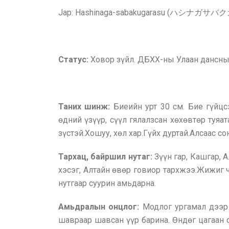
Jap: Hashinaga-sabakugarasu (ハシナガ
Статус:
Ховор зүйл. ДБХХ-ны Улаан дансны
Таних шинж:
Биеийн урт 30 см. Бие гүйцс
өдний үзүүр, сүүл гялалзсан хөхөвтөр туяа
зүстэй.Хошуу, хөл хар.Гүйх дуртай.Алсаас с
Тархац, байршил нутаг:
Зүүн гар, Кашгар, 
хэсэг, Алтайн өвөр говиор тархжээ.Жижиг чу
нутгаар суурин амьдарна.
Амьдралын онцлог:
Модлог ургамал дээр
шавраар шавсан үүр барина. Өндөг цагаан с