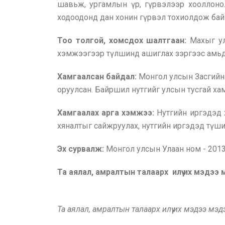
шав
ь
ж, ургамлын үр, гүрвэлээр хооллоно
ходоодонд дан хонин гүрвэл тохиолдож бай
Тоо толгой, хомсдох шалтгаан:
Махыг ул
хэмжээгээр түлшинд ашиглах зэргээс амьдр
Хамгаалсан байдал:
Монгол улсын Засгийн 
оруулсан. Байршил нутгийг улсын тусгай ха
Хамгаалах арга хэмжээ:
Нутгийн иргэдэд 
хяналтыг сайжруулах, нутгийн иргэдэд түш
Эх сурвалж:
Монгол улсын Улаан ном - 201
Та аялал, амралтын талаарх илүү их мэдээ
Та аялал, амралтын талаарх илүү их мэдээ мэ