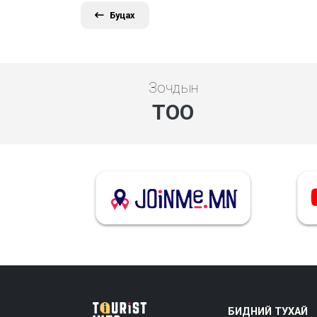
Буцах
Зочдын
ТОО
БИДНИЙ ТУХАЙ