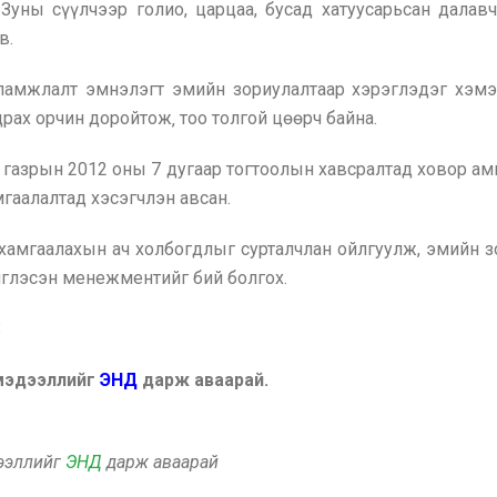
.Зуны сүүлчээр голио, царцаа, бусад хатуусарьсан далав
в.
амжлалт эмнэлэгт эмийн зориулалтаар хэрэглэдэг хэмээ
ах орчин доройтож‚ тоо толгой цөөрч байна.
газрын 2012 оны 7 дугаар тогтоолын хавсралтад ховор ам
мгаалалтад хэсэгчлэн авсан.
хамгаалахын ач холбогдлыг сурталчлан ойлгуулж, эмийн з
иглэсэн менежментийг бий болгох.
3
 мэдээллийг
ЭНД
дарж аваарай.
дээллийг
ЭНД
дарж аваарай