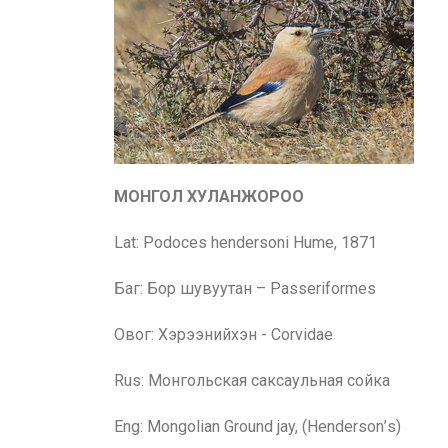
МОНГОЛ ХУЛАНЖОРОО
Lat: Podoces hendersoni Hume, 1871
Баг: Бор шувуутан – Passeriformes
Овог: Хэрээнийхэн - Corvidae
Rus:
Монгольская саксаульная сойка
Eng:
Mongolian Ground jay, (
H
enderson
’
s)