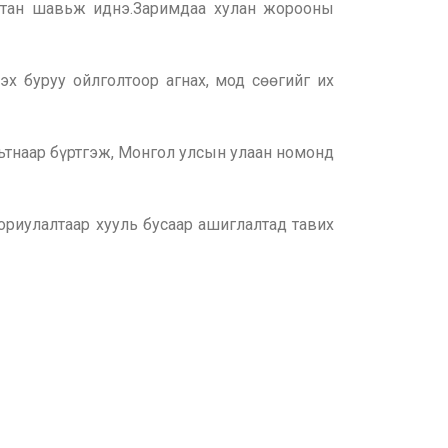
чтан шав
ь
ж иднэ.Заримдаа хулан жорооны
х буруу ойлголтоор агнах, мод сөөгийг их
ьтнаар бүртгэж, Монгол улсын улаан номонд
ориулалтаар хууль бусаар ашиглалтад тавих