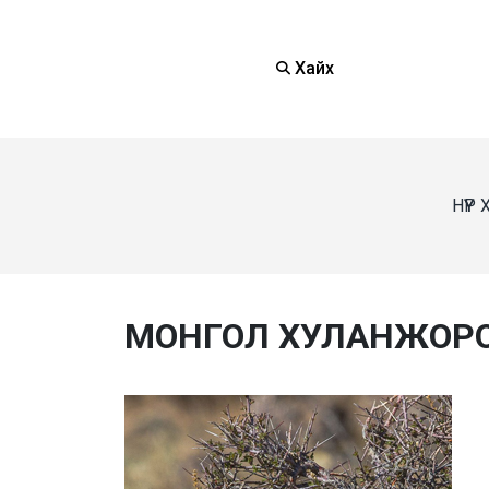
Хайх
НҮҮР
МОНГОЛ ХУЛАНЖОР