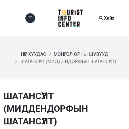
Хайх
НҮҮР ХУУДАС
МОНГОЛ ОРНЫ ШУВУУД
ШАТАНСҮҮЛТ (МИДДЕНДОРФЫН ШАТАНСҮҮЛТ)
ШАТАНСҮҮЛТ
(МИДДЕНДОРФЫН
ШАТАНСҮҮЛТ)