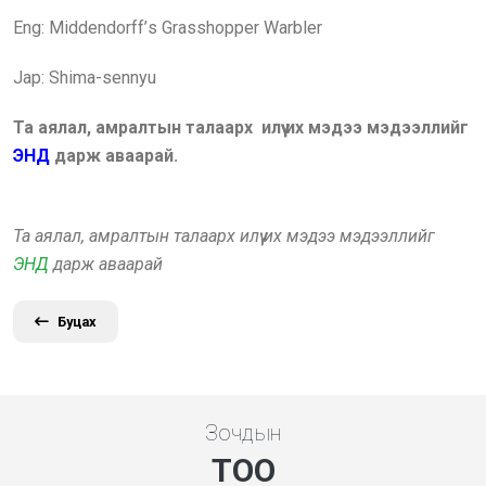
Eng:
Middendorff’
s Grasshopper Warbler
Jap: Shima-sennyu
Та аялал, амралтын талаарх илүү их мэдээ мэдээллийг
ЭНД
дарж аваарай.
Та аялал, амралтын талаарх илүү их мэдээ мэдээллийг
ЭНД
дарж аваарай
Буцах
Зочдын
ТОО