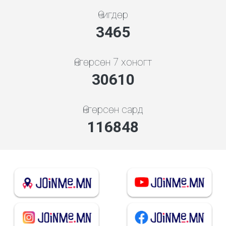
Өчигдөр
3731
Өнгөрсөн 7 хоногт
32964
Өнгөрсөн сард
125837