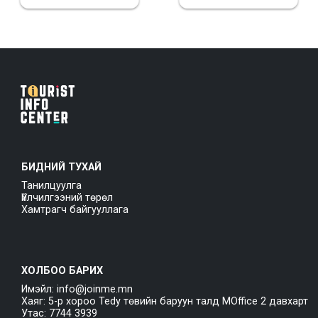
БИДНИЙ ТУХАЙ
Танилцуулга
Үйлчилгээний төрөл
Хамтрагч байгууллага
ХОЛБОО БАРИХ
Имэйл: info@joinme.mn
Хаяг: 5-р хороо Tedy төвийн баруун талд MOffice 2 давхарт
Утас: 7744 3939