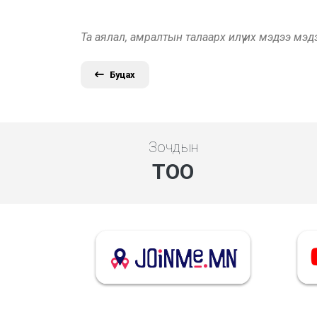
Та аялал, амралтын талаарх илүү их мэдээ мэ
Буцах
Зочдын
ТОО