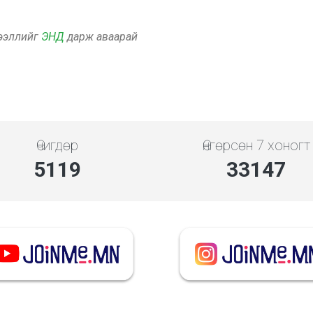
дээллийг
ЭНД
дарж аваарай
Өчигдөр
Өнгөрсөн 7 хоногт
5119
33147