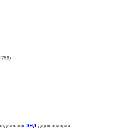
1758)
 мэдээллийг
ЭНД
дарж аваарай.