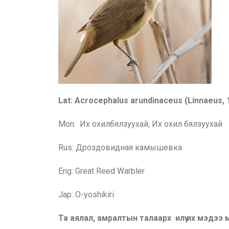
Lat: Acrocephalus arundinaceus (Linnaeus, 
Mon: Их охилбялзуухай, Их охил бялзууха
й
Rus:
Дроздовидная камышевка
Eng:
Great Reed Warbler
Jap: O-yoshikiri
Та аялал, амралтын талаарх илүү их мэдээ