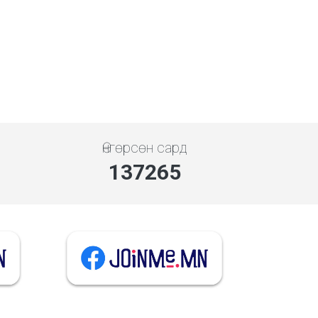
Өнгөрсөн сард
137265