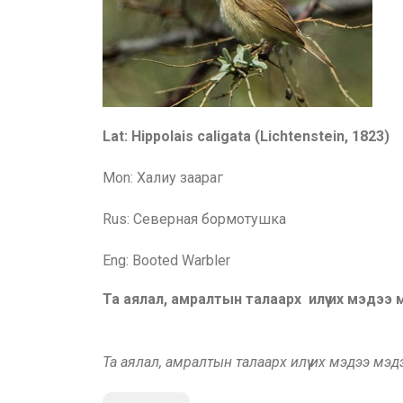
Lat: Hippolais caligata (Lichtenstein, 1823)
Mon: Халиу заараг
Rus:
Северная бормотушка
Eng: Booted Warbler
Та аялал, амралтын талаарх илүү их мэдээ
Та аялал, амралтын талаарх илүү их мэдээ мэ