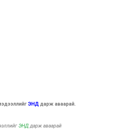
 мэдээллийг
ЭНД
дарж аваарай.
дээллийг
ЭНД
дарж аваарай