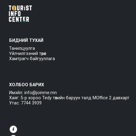
БИДНИЙ ТУХАЙ
Танилцуулга
Үйлчилгээний төрөл
Хамтрагч байгууллага
ХОЛБОО БАРИХ
Имэйл: info@joinme.mn
Хаяг: 5-р хороо Tedy төвийн баруун талд MOffice 2 давхарт
Утас: 7744 3939