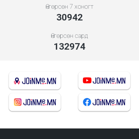
Өнгөрсөн 7 хоногт
33152
Өнгөрсөн сард
142472