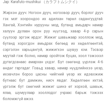
Jap: Karafuto-mushikui （カラフトムシクイ）
Жирхэн дууч: Ногоон дууч, ногоовор дууч, борлог дууч
гэх мэт хоорондоо их адилхан төрөл садангуудтай.
Хангай, Хэнтийн нурууны мод, бутанд амьдарч намар
халуун дулаан орон руу нүүгээд, хавар 4-р сарын
сүүлээр эргэж ирдэг. Жижиг шавьжаар хооллож мод,
бутанд хорогдон амьдрах бөгөөд их хөдөлгөөнтэй,
сэргэлэн харьцангуй, жижигхэн шувуу юм. Тэсвэр
муутай гэж болно, намар оройтож буцах, хоол тэжэээл
дутагдсанаас амархан үхдэг. Бут сөөгөнд үүрлэж 4-6
өндөг гаргадаг. Говьд хавар, намар нүүдлийнхээ үеэр,
ихэвчлэн бороо цасны чийгний үеэр их идэвхжиж
бутнаас бут дамжин, нисч явдаг. Хөдөлгөөн ихтэй,
үргэлж бут сөөгний жижиг шинэ өт хорхой, шавьж,
ялаа, шумуулаар хооллодог учраас барьж тэжээх
боломжгүй ажээ.