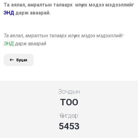
Та аялал, амралтын талаарх илүү их мэдээ мэдээллийг
ЭНД
дарж аваарай.
Та аялал, амралтын талаарх илүү их мэдээ мэдээллийг
ЭНД
дарж аваарай
Буцах
Зочдын
ТОО
Өчигдөр
5843