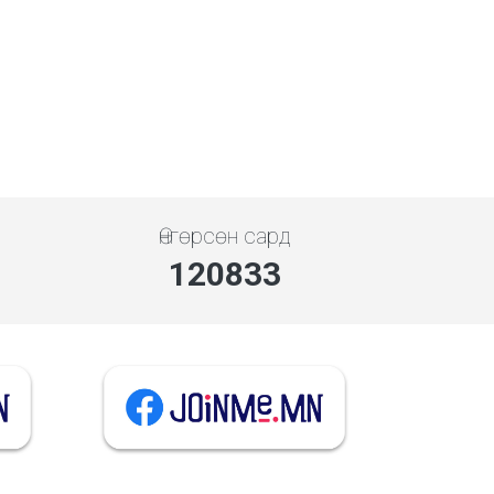
Өнгөрсөн сард
139423