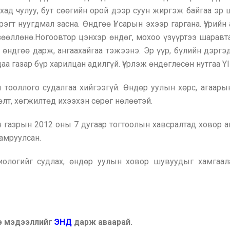
 хад чулуу, бут сөөгийн орой дээр суун жиргэж байгаа эр 
эгт нуугдмал засна. Өндгөө ҮI сарын эхээр гаргана. Үүрийн
өөллөнө.Ногоовтор цэнхэр өндөг, мохоо үзүүртээ шаравта
м өндгөө дарж, ангаахайгаа тэжээнэ. Эр үүр, бүлийн дэрг
 газар бүр харилцан адилгүй. Үүрлэж өндөглөсөн нутгаа YI
 тооллого судалгаа хийгээгүй. Өндөр уулын хөрс, агаар
сөлт, хөгжилтөд ихээхэн сөрөг нөлөөтэй.
 газрын 2012 оны 7 дугаар тогтоолын хавсралтад ховор ам
хамруулсан.
биологийг судлах, өндөр уулын ховор шувуудыг хамгаа
ээ мэдээллийг
ЭНД
дарж аваарай.