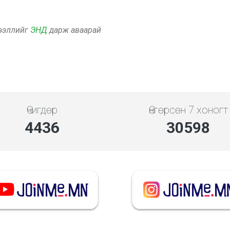
дээллийг
ЭНД
дарж аваарай
Өчигдөр
Өнгөрсөн 7 хоногт
5119
35305