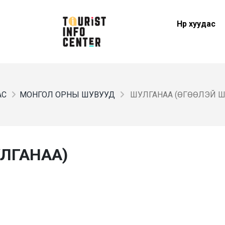
Нүүр хуудас
АС
МОНГОЛ ОРНЫ ШУВУУД
ШУЛГАНАА (ӨГӨӨЛЭЙ Ш
УЛГАНАА)