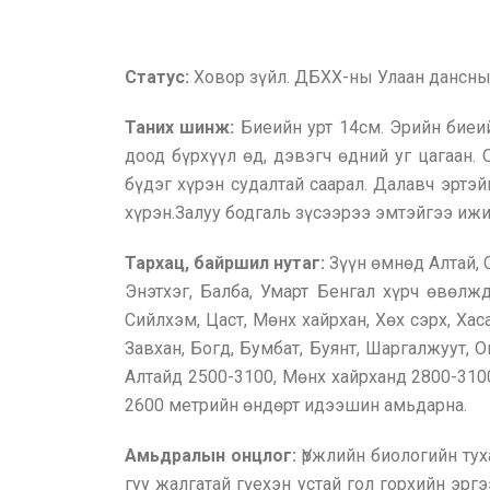
Статус:
Ховор зүйл. ДБХХ-ны Улаан дансны
Таних шинж:
Биеийн урт 14см. Эрийн биеий
доод бүрхүүл өд, дэвэгч өдний уг цагаан.
бүдэг хүрэн судалтай саарал. Далавч эртэй
хүрэн.Залуу бодгаль зүсээрээ эмтэйгээ ижи
Тархац, байршил нутаг:
Зүүн өмнөд Алтай, 
Энэтхэг, Балба, Умарт Бенгал хүрч өвөлж
Сийлхэм, Цаст, Мөнх хайрхан, Хөх сэрх, Хас
Завхан, Богд, Бумбат, Буянт, Шаргалжуут, 
Алтайд 2500-3100, Мөнх хайрханд 2800-3100
2600 метрийн өндөрт идээшин амьдарна.
Амьдралын онцлог:
Үржлийн биологийн туха
гуу жалгатай гүехэн устай гол горхийн эрг