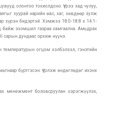
шувууд олонтоо тохиолдоно. Үүрээ хад чулуу,
 аягыг хуурай нарийн өвс, хаг, хөвдөөр зулж
р хүрэн бидэртэй. Хэмжээ 18.0-18.8 х 14.1-
эд байж эзэмшил газраа хамгаална. Амьдрах
II сарын дундаас орхиж нүүнэ.
ын температурын огцом хэлбэлзэл, гэнэтийн
ьтнаар бүртгэсэн. Үүрлэж өндөглөдөг ихэнх
лах менежмент боловсруулан хэрэгжүүлэх,