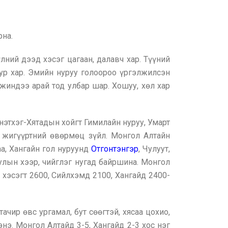
на.
лний дээд хэсэг цагаан, далавч хар. Түүний
уур хар. Эмийн нуруу голоороо үргэлжилсэн
эжиндээ арай тод улбар шар. Хошуу, хөл хар
нэтхэг-Хятадын хойгт Гимилайн нуруу, Умарт
н жигүүртний өвөрмөц зүйл. Монгол Алтайн
аа, Хангайн гол нуруунд
Отгонтэнгэр
, Чулуут,
уулын хээр, чийглэг нугад байршина. Монгол
 хэсэгт 2600, Сийлхэмд 2100, Хангайд 2400-
ачир өвс ургамал, бут сөөгтэй, хясаа цохио,
нэ. Монгол Алтайд 3-5, Хангайд 2-3 хос нэг