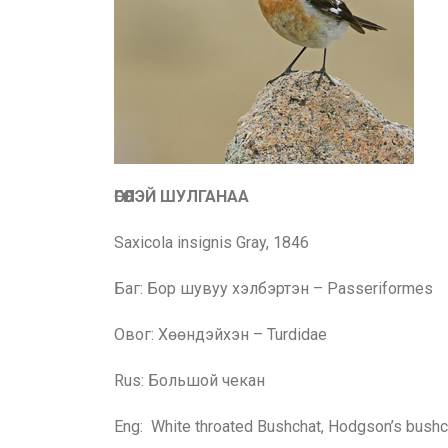
ӨГӨӨЛЭЙ ШУЛГАНАА
Saxicola insignis Gray, 1846
Бaг: Бор шувуу хэлбэртэн – Passeriformes
Овог: Хөөндэйхэн – Turdidae
Rus:
Большой чекан
Eng:
White throated Bushchat, Hodgson’s bushc