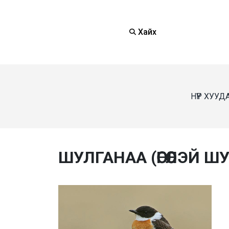
Хайх
НҮҮР ХУУД
ШУЛГАНАА (ӨГӨӨЛЭЙ Ш