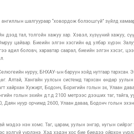
 ангиллын шалгуураар “ховордож болзошгүй” зүйлд хамаар
н дээд тал, толгойн хажуу хар. Хэвэл, хүзүүний хажуу, сүү
 Омруу цайвар. Биеийн элгэн хэсгийн өд улбар хүрэн. Зал
гээ адил боловч, харавтар саарал, биеийн элгэн хэсэг, цэ
л.
Селюгеийн нуруу, БНХАУ-ын баруун хойд нутгаар тархсан. Э
дөг. Алтай, Хангайн уулсын системд тархсан өндөр уулы
агт хайрхан Хужирт, Бодонч, Боригийн голын эх, Улаан дав
Онгийн голын эхийн д.т.д 2100 метрээс дээших таг, тайга, 
, Даян нуур орчимд 2600, Улаан даваа, Бодонч голын эхэн
й мэдээ нэн хомс. Таг, царам, уулын энгэр, нугын сийрэг т
ээс холгүй үүрлэнэ. Хэд хэдэн хос бие биедээ ойрхон үүрлэ