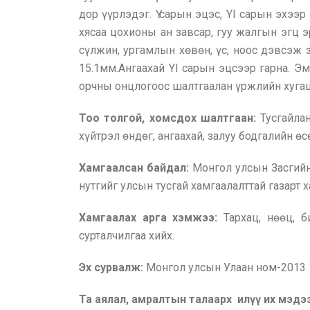
дор үүрлэдэг. Ү сарын эцэс, YI сарын эхээр
хясаа цохионы ан завсар, гуу жалгын эгц эр
сүлжин, ургамлын хөвөн, үс, ноос дэвсэж з
15.1мм.Ангаахай YI сарын эцсээр гарна. Э
орчны онцлогоос шалтгаалан үржлийн хугацаа
Тоо толгой, хомсдох шалтгаан:
Тусгайлан
хүйтрэл өндөг, ангаахай, залуу бодгалийн ө
Хамгаалсан байдал:
Монгол улсын Засгийн
нутгийг улсын тусгай хамгаалалттай газарт 
Хамгаалах арга хэмжээ:
Тархац, нөөц, 
сурталчилгаа хийх.
Эх сурвалж:
Монгол улсын Улаан ном-2013
Та аялал, амралтын талаарх илүү их мэд