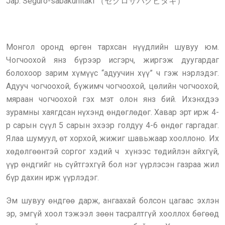
Jap: Seguro-sabakuhitaki （セグロサバクビタキ）
Монгол оронд өргөн тархсан нүүдлийн шувуу юм.
Чогчоохой янз бүрээр исгэрч, жиргэж дуугардаг
болохоор зарим хүмүүс “адуучин хүү” ч гэж нэрлэдэг.
Адууч чогчоохой, бүжимч чогчоохой, цөлийн чогчоохой,
мяраан чогчоохой гэх мэт олон янз бий. Ихэнхдээ
зурамны хаягдсан нүхэнд өндөглөдөг. Хавар эрт ирж 4-
р сарын сүүл 5 сарын эхээр голдуу 4-6 өндөг гаргадаг.
Ялаа шумуул, өт хорхой, жижиг шавьжаар хооллоно. Их
хөдөлгөөнтэй соргог хэдий ч хүнээс төдийлэн айхгүй,
үүр өндгийг нь сүйтгэхгүй бол нэг үүрлэсэн газраа жил
бүр дахин ирж үүрлэдэг.
Эм шувуу өндгөө дарж, ангаахай болсон цагаас эхлэн
эр, эмгүй хоол тэжээл зөөн тасралтгүй хооллох бөгөөд