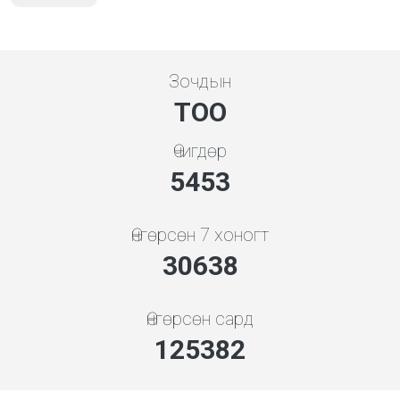
Зочдын
ТОО
Өчигдөр
5843
Өнгөрсөн 7 хоногт
34174
Өнгөрсөн сард
139850