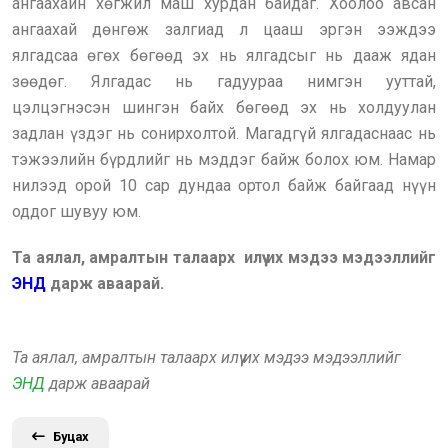
ангаахайн хөгжил маш хурдан байдаг. Хоолоо авсан
ангаахай дөнгөж залгиад л цааш эргэн ээждээ
ялгадсаа өгөх бөгөөд эх нь ялгадсыг нь дааж ядан
зөөдөг. Ялгадас нь гадуураа нимгэн ууттай,
цэлцэгнэсэн шингэн байх бөгөөд эх нь холдуулан
задлан үздэг нь сонирхолтой. Магадгүй ялгадаснаас нь
тэжээлийн бүрдлийг нь мэддэг байж болох юм. Намар
нилээд орой 10 сар дундаа ортол байж байгаад нүүн
оддог шувуу юм.
Та аялал, амралтын талаарх илүү их мэдээ мэдээллийг
ЭНД
дарж аваарай.
Та аялал, амралтын талаарх илүү их мэдээ мэдээллийг
ЭНД
дарж аваарай
Буцах