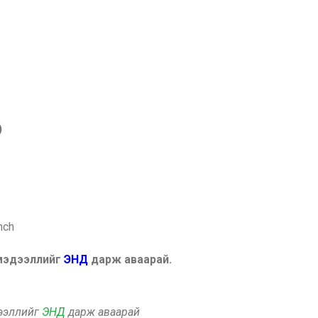
)
nch
 мэдээллийг
ЭНД
дарж аваарай.
дээллийг
ЭНД
дарж аваарай