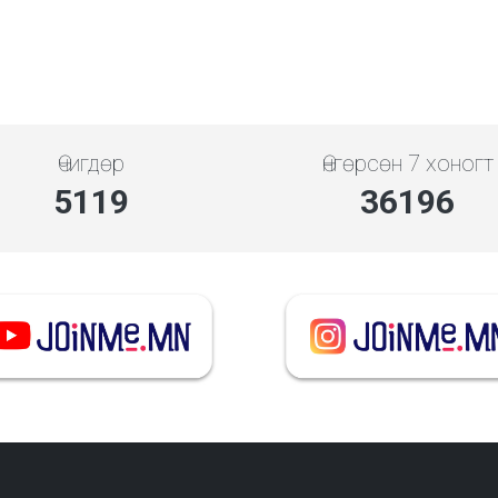
Өчигдөр
Өнгөрсөн 7 хоногт
5119
36196