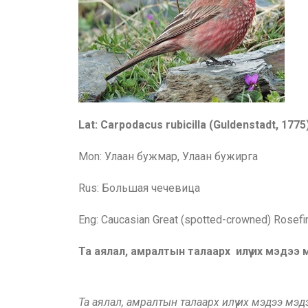
Lat: Carpodacus rubicilla (Guldenstadt, 1775
Mon: Улаан бужмар
, Улаан бужирга
Rus:
Большая чечевица
Eng:
Caucasian Great (spotted
-
crowned)
Rosefi
Та аялал, амралтын талаарх илүү их мэдээ
Та аялал, амралтын талаарх илүү их мэдээ мэ