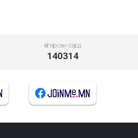
Өнгөрсөн сард
140314