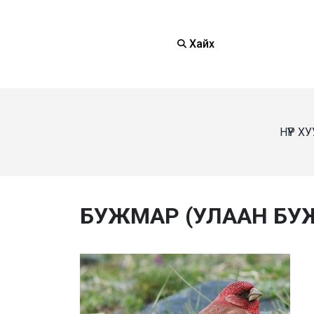
Хайх
НҮҮР Х
БУЖМАР (УЛААН БУ