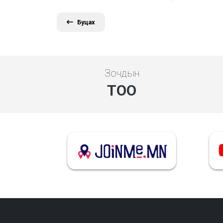
Буцах
Зочдын
ТОО