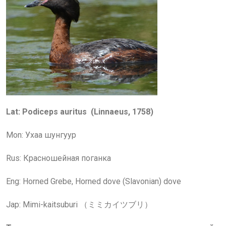
Lat: Podiceps auritus (Linnaeus, 1758)
Mon: Ухаа шунгуур
Rus: Красношейная поганка
Eng: Horned Grebe, Horned dove (Slavonian) dove
Jap: Mimi-kaitsuburi （ミミカイツブリ）