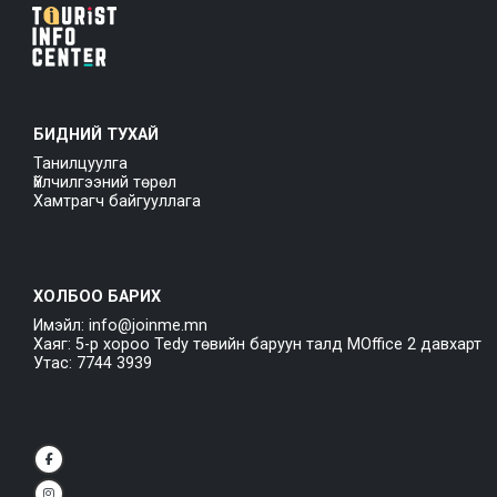
БИДНИЙ ТУХАЙ
Танилцуулга
Үйлчилгээний төрөл
Хамтрагч байгууллага
ХОЛБОО БАРИХ
Имэйл: info@joinme.mn
Хаяг: 5-р хороо Tedy төвийн баруун талд MOffice 2 давхарт
Утас: 7744 3939