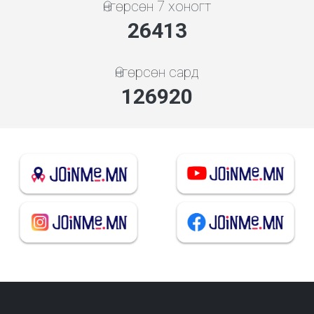
Өнгөрсөн 7 хоногт
28445
Өнгөрсөн сард
136683