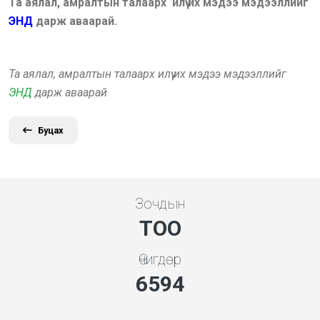
Та аялал, амралтын талаарх илүү их мэдээ мэдээллийг
ЭНД
дарж аваарай.
Та аялал, амралтын талаарх илүү их мэдээ мэдээллийг
ЭНД
дарж аваарай
Буцах
Зочдын
ТОО
Өчигдөр
7101