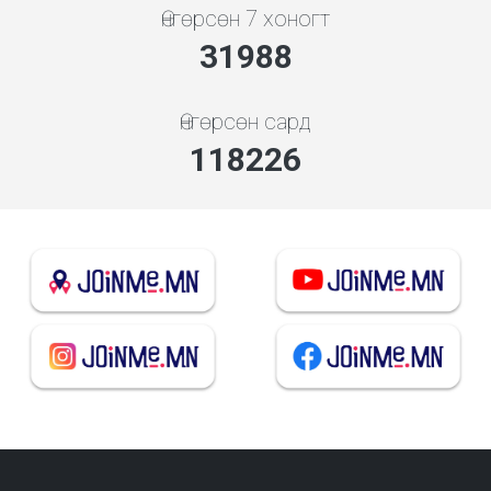
Өнгөрсөн 7 хоногт
34448
Өнгөрсөн сард
127321