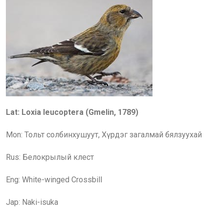
Lat: Loxia leucoptera (Gmelin, 1789)
Mon: Тол
ьт солбинхушуут, Хүрдэг загалмай бялзуухай
Rus:
Белокрылый клест
Eng:
White-winged Crossbill
Jap: Naki-isuka