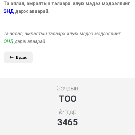
Та аялал, амралтын талаарх илүү их мэдээ мэдээллийг
ЭНД
дарж аваарай.
Та аялал, амралтын талаарх илүү их мэдээ мэдээллийг
ЭНД
дарж аваарай
Буцах
Зочдын
ТОО
Өчигдөр
3731