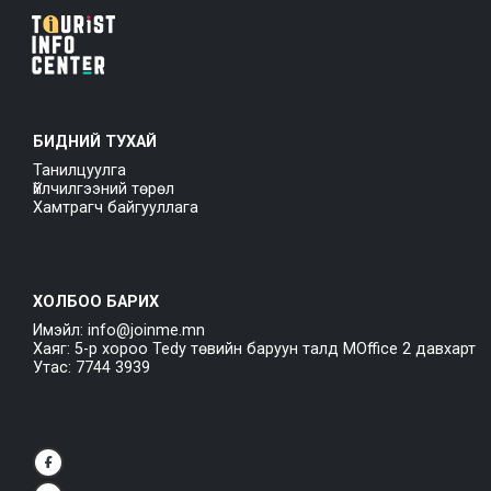
БИДНИЙ ТУХАЙ
Танилцуулга
Үйлчилгээний төрөл
Хамтрагч байгууллага
ХОЛБОО БАРИХ
Имэйл: info@joinme.mn
Хаяг: 5-р хороо Tedy төвийн баруун талд MOffice 2 давхарт
Утас: 7744 3939