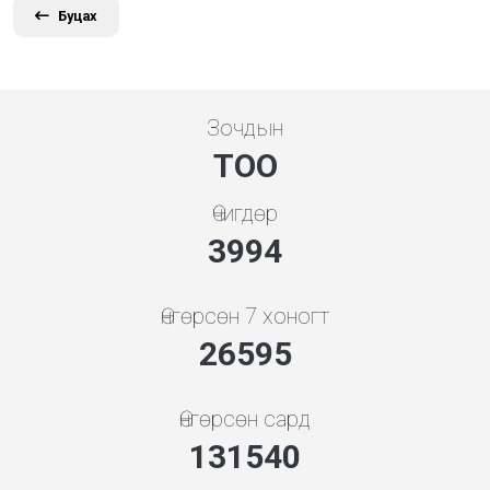
Буцах
Зочдын
ТОО
Өчигдөр
4279
Өнгөрсөн 7 хоногт
28495
Өнгөрсөн сард
140936