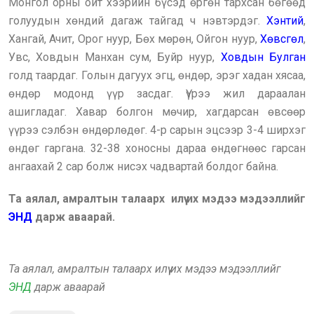
Монгол орны ойт хээрийн бүсэд өргөн тархсан бөгөөд
голуудын хөндий дагаж тайгад ч нэвтэрдэг.
Хэнтий
,
Хангай, Ачит, Орог нуур, Бөх мөрөн, Ойгон нуур,
Хөвсгөл
,
Увс, Ховдын Манхан сум, Буйр нуур,
Ховдын Булган
голд таардаг. Голын дагуух эгц, өндөр, эрэг хадан хясаа,
өндөр модонд үүр засдаг. Үүрээ жил дараалан
ашигладаг. Хавар болгон мөчир, хагдарсан өвсөөр
үүрээ сэлбэн өндөрлөдөг. 4-р сарын эцсээр 3-4 ширхэг
өндөг гаргана. 32-38 хоносны дараа өндөгнөөс гарсан
ангаахай 2 сар болж нисэх чадвартай болдог байна.
Та аялал, амралтын талаарх илүү их мэдээ мэдээллийг
ЭНД
дарж аваарай.
Та аялал, амралтын талаарх илүү их мэдээ мэдээллийг
ЭНД
дарж аваарай