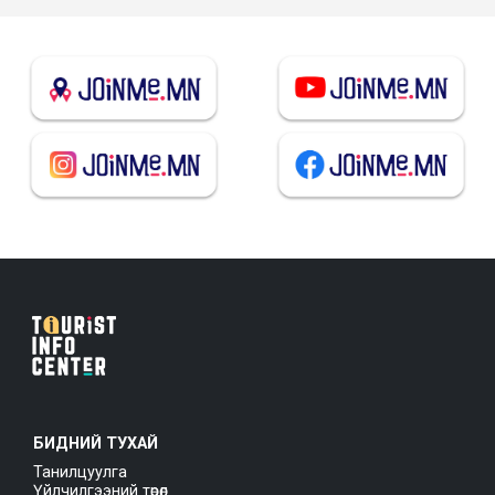
БИДНИЙ ТУХАЙ
Танилцуулга
Үйлчилгээний төрөл