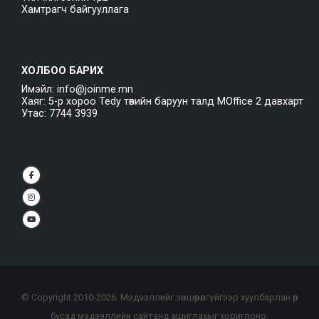
Хамтрагч байгууллага
ХОЛБОО БАРИХ
Имэйл: info@joinme.mn
Хаяг: 5-р хороо Tedy төвийн баруун талд MOffice 2 давхарт
Утас: 7744 3939
© Copyright 2010-
2026
. Мэдээллийг зөвшөөрөлгүйгээр хуулбарлан өөр
бусад мэдээллийн сайтанд ашиглахыг хориглоно.