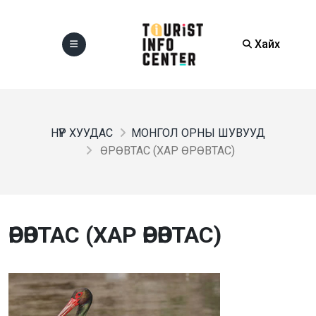
Хайх
НҮҮР ХУУДАС
МОНГОЛ ОРНЫ ШУВУУД
ӨРӨВТАС (ХАР ӨРӨВТАС)
ӨРӨВТАС (ХАР ӨРӨВТАС)