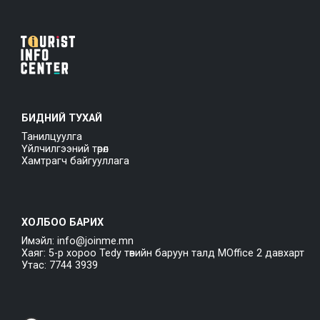
БИДНИЙ ТУХАЙ
Танилцуулга
Үйлчилгээний төрөл
Хамтрагч байгууллага
ХОЛБОО БАРИХ
Имэйл: info@joinme.mn
Хаяг: 5-р хороо Tedy төвийн баруун талд MOffice 2 давхарт
Утас: 7744 3939