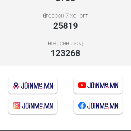
Өнгөрсөн 7 хоногт
27805
Өнгөрсөн сард
132750