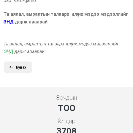
Jap: Karu-gamo
Та аялал, амралтын талаарх илүү их мэдээ мэдээллийг
ЭНД
дарж аваарай.
Та аялал, амралтын талаарх илүү их мэдээ мэдээллийг
ЭНД
дарж аваарай
Буцах
Зочдын
ТОО
Өчигдөр
3994