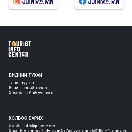
БИДНИЙ ТУХАЙ
Танилцуулга
Үйлчилгээний төрөл
Хамтрагч байгууллага
ХОЛБОО БАРИХ
Имэйл: info@joinme.mn
Хаяг: 5-р хороо Tedy төвийн баруун талд MOffice 2 давхарт