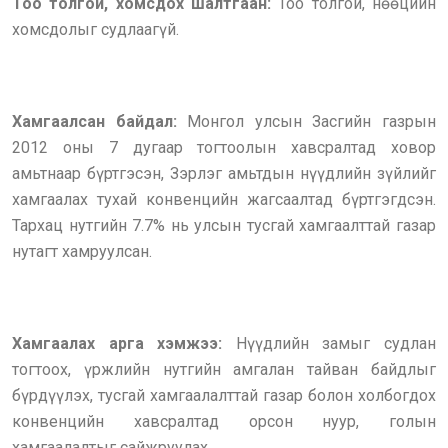
Тоо толгой, хомсдох шалтгаан:
Тоо толгой, нөөцийн
хомсдолыг судлаагүй.
Хамгаалсан байдал:
Монгол улсын Засгийн газрын
2012 оны 7 дугаар тогтоолын хавсралтад ховор
амьтнаар бүртгэсэн, Зэрлэг амьтдын нүүдлийн зүйлийг
хамгаалах тухай конвенцийн жагсаалтад бүртгэгдсэ
н
.
Тархац нутгийн 7.7% нь улсын тусгай хамгаалттай газар
нутагт хамруулсан.
Хамгаалах арга хэмжээ:
Нүүдлийн замыг судлан
тогтоох, үржлийн нутгийн амгалан тайван байдлыг
бүрдүүлэх, тусгай хамгаалалттай газар болон холбогдох
конвенцийн хавсралтад орсон нуур, голын
хамгаалалтыг сайжруулах.