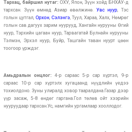
Тархац, байршил нутаг:
ОХУ, Япон, Зүүн хойд БНХАУ-д
тархсан. Зүүн өмнөд Азиар өвөлжинө.
Увс нуур
, Тэс
голын цутгал,
Орхон
,
Сэлэнгэ
, Туул, Хараа, Халх, Нөмрөг
голын сав дагуух зарим нуурууд, Хангайн нурууны Өгий
нуур, Тэрхийн цагаан нуур, Тарвагатай Булнайн нурууны
Тэлмэн, Эрх
э
л нуур, Буйр, Ташгайн таван нуурт цөөн
тоогоор үрждэг.
Амьдралын онцлог:
4-р сараас 5-р сар хүртэл, 9-р
сараас 10-р сар хүртэлх хугацаанд нүүдлийн үедээ
тохиолдоно. Зуны улиралд ховор тааралдана.Газар дээр
үүр засаж, 5-8 өндөг гаргана.Гол төлөв ойт хээрийн
нууруудаар тархсан.Ус, намгийн ургамлаар хооллодог.