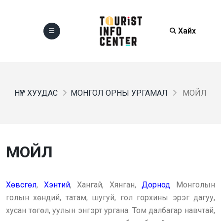
Хайх
НҮҮР ХУУДАС
МОНГОЛ ОРНЫ УРГАМАЛ
МОЙЛ
МОЙЛ
Хөвсгөл
,
Хэнтий
, Хангай, Хянган,
Дорнод
Монголын
голын хөндий, татам, шугуй, гол горхины эрэг дагуу,
хусан төгөл, уулын энгэрт ургана. Том далбагар навчтай,