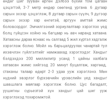
өндөг шиг зууван өргөн дэлбээ бүхий том цагаан
цэцэгтэй, 3-7 метр өндөр сөөгөнд ургана. 6 дугаар
сарын эхээр цэцэглэж, 8 дугаар сарын сүүлч, 9 дүгээр
сарын эхээр хар өнгөтэй, аргуун амттай жимс
боловсордог. Эмчилгээний зориулалтаар хэрэглэх үед
болц гүйцсэн хойно нь багцаар нь авч наранд хатаана.
Хатаасны дараа яснаас нь салгаад 5 жил хүртэл хадгалж
хэрэглэж болно. Мойл нь барьцалдуулах чанартай тул
ихэвчлэн гүйлгэлтийг намжаахад хэрэглэдэг. Хандыг
бэлдэхдээ 200 миллилитр усанд 1 цайны халбага
хатаасан жимс хийгээд 20 минут буцалгаж, хөргөөд,
стаканы талаар өдөрт 2-3 удаа ууж хэрэглэнэ. Мөн
нүдний эвэрлэг бүрхэвчийн үрэвслийн үед хандыг
шавшлага маягаар хэрэглэж болно. Цус багадалт,
уушигны сүрьеэтэй хүн хандыг цай шиг ууж
хэрэглэхэд тохиромжтой.