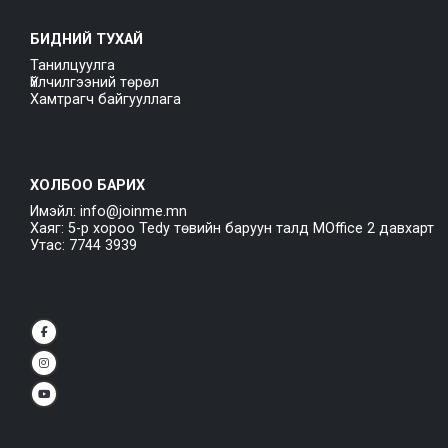
БИДНИЙ ТУХАЙ
Танилцуулга
Үйлчилгээний төрөл
Хамтрагч байгууллага
ХОЛБОО БАРИХ
Имэйл: info@joinme.mn
Хаяг: 5-р хороо Tedy төвийн баруун талд MOffice 2 давхарт
Утас: 7744 3939