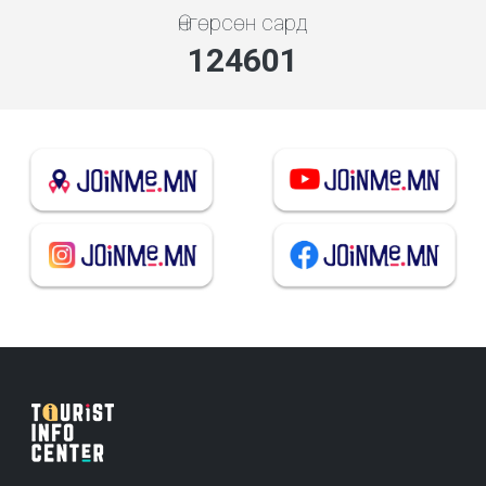
Өнгөрсөн сард
134185