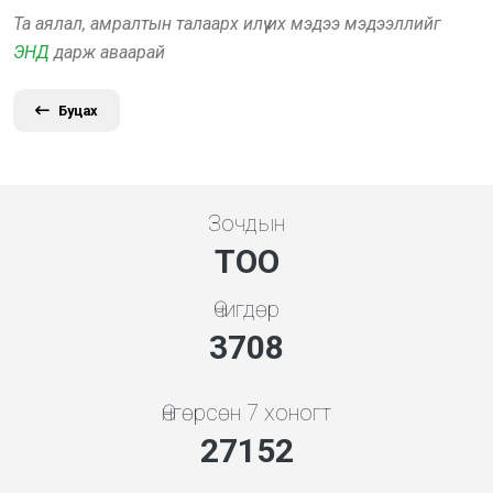
Та аялал, амралтын талаарх илүү их мэдээ мэдээллийг
ЭНД
дарж аваарай
Буцах
Зочдын
ТОО
Өчигдөр
3994
Өнгөрсөн 7 хоногт
29240