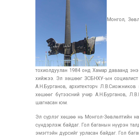
Монгол, Зөв
тохиолдуулан 1984 онд Хамар даваанд энэ 
хийжээ. Эл хөшөөг ЗСБНХУ-ын социалист 
А.Н.Бурганов, архитекторч Л.В.Сиожнико
хөшөөг бүтээсний учир А.Н.Бурганов, Л
шагнасан юм.
Эл сүрлэг хөшөө нь Монгол-Зөвлөлтийн нам
сүндэрлэж байдаг. Гол баганын нүүрэн тал
эмэгтэйн дүрсийг урласан байдаг. Гол баг