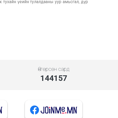
ж тухайн үеийн тулалдааны уур амьсгал, дүр
Өнгөрсөн сард
144157