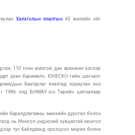
риулан
Халхголын ялалтын
45 жилийн ойг
ргөн, 110 тонн жинтэй, дан аранжин зэсээр
дарт уран барималч, ЮНЕСКО-гийн шагналт
армиудын баатарлаг ялалтад зориулан энэ
рыг 1986 онд БНМАУ-ын Төрийн шагналаар
үгийн барилдлагааны мөнхийн дурсгал болон
 талд нь Монгол үндэсний хувцастай монгол
н дээр тус байлдаанд оролцсон морин болон