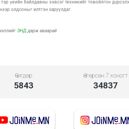
х, тэр үеийн байлдааны зэвсэг техникийг товойлгон дүрсэл
үнээр олдсоныг илтгэн харуулдаг.
дээллийг
ЭНД
дарж аваарай
Өчигдөр
Өнгөрсөн 7 хоногт
5843
34837