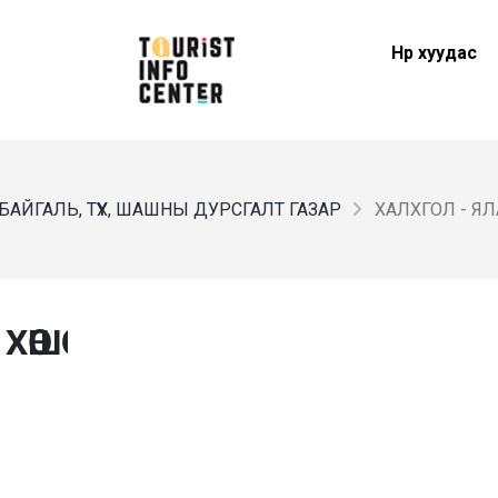
Нүүр хуудас
БАЙГАЛЬ, ТҮҮХ, ШАШНЫ ДУРСГАЛТ ГАЗАР
ХАЛХГОЛ - Я
ӨШӨӨ