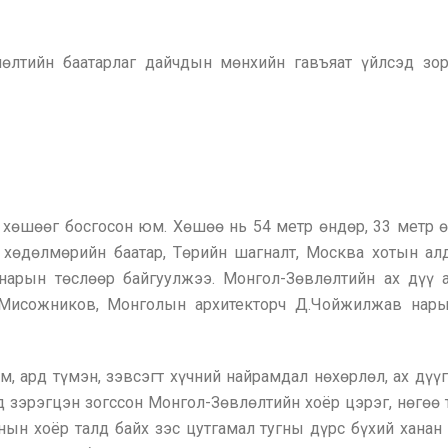
лөлтийн баатарлаг дайчдын мөнхийн гавъяат үйлсэд зо
хөшөөг босгосон юм. Хөшөө нь 54 метр өндөр, 33 метр ө
хөдөлмөрийн баатар, Төрийн шагналт, Москва хотын ал
в нарын төслөөр байгуулжээ. Монгол-Зөвлөлтийн ах дүү 
.В.Мисожников, Монголын архитекторч Д.Чойжилжав на
, ард түмэн, зэвсэгт хүчний найрамдал нөхөрлөл, ах дү
д зэрэгцэн зогссон Монгол-Зөвлөлтийн хоёр цэрэг, нөгөө
анын хоёр талд байх зэс цутгамал тугны дүрс бүхий хана