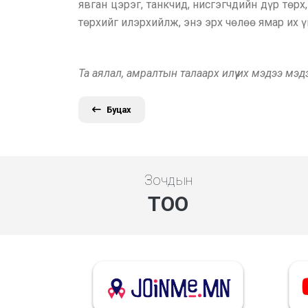
явган цэрэг, танкчид, нисгэгчдийн дүр төр
төрхийг илэрхийлж, энэ эрх чөлөө ямар их 
Та аялал, амралтын талаарх илүү их мэдээ мэ
Буцах
Зочдын
ТОО