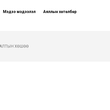
Мэдээ мэдээлэл
Аяллын хөтөлбөр
ЛАЛТЫН ХӨШӨӨ