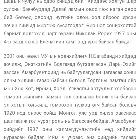
шавын чулуу нь одоо хийдэд бий. Хийдээс холгүй Шар
хулсны баянбүрдэд Далай ламын овоо гэж нэгэн овоо
бий бөгөөд овоонд нутгийн олон, хол ойроос ирсэн
зочин гийчид мөргөж сүсэглэдэг. Өөр нэг сонирхолтой
баримт дэлгэхэд нэрт зураач Николай Рерих 1927 оны
4-р сард эхнэр Еленагийн хамт энд ирж байсан байдаг.
2001 оны өвөл МУ-ын ерөнхийлөгч Н.Багабанди хийдэд
зочилж, Энэтхэгийн Бодгаяад бүтээлгэсэн Дарь-Эхийг
залсан. Амарбуянт хийд нь байгуулагдсан цагаасаа хойш
олны хөлийн газар байсан бөгөөд Торгоны замтай ойр
мөн Хөх Хот, Өрөмч, Ховд, Улиастай хотуудыг холбосон
тэмээн жингийн замын гол зангилаа болж өгч байсан
эл хотын хөгжилд томоохон түлхэц өгч байсан боловч
1920-иод оноос хойш Монгол улс урд хилээ хааснаас
шалгаалж гол үүрэг роль нь багассан байдаг. Амарбуянт
хийдийг 1937 оны хэлмэгдүүлэлтийн үед хийдийг
нураасан байдаг. Ийм ч учраас энэ хийдийн талаар