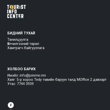
БИДНИЙ ТУХАЙ
Танилцуулга
Үйлчилгээний төрөл
Хамтрагч байгууллага
ХОЛБОО БАРИХ
Имэйл: info@joinme.mn
Хаяг: 5-р хороо Tedy төвийн баруун талд MOffice 2 давхарт
Утас: 7744 3939