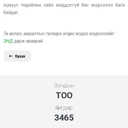
хүмүүс төдийлөн сайн мэддэггүй бас мэдээлэл бага
байдаг.
Та аялал, амралтын талаарх илүү их мэдээ мэдээллийг
ЭНД
дарж аваарай
Буцах
Зочдын
ТОО
Өчигдөр
3865