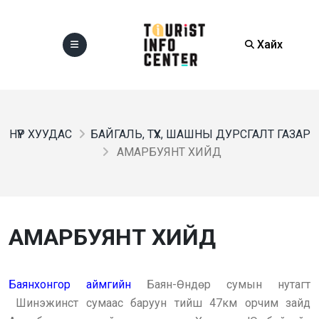
Хайх
НҮҮР ХУУДАС
БАЙГАЛЬ, ТҮҮХ, ШАШНЫ ДУРСГАЛТ ГАЗАР
АМАРБУЯНТ ХИЙД
АМАРБУЯНТ ХИЙД
Баянхонгор аймгийн
Баян-Өндөр сумын нутагт
Шинэжинст сумаас баруун тийш 47км орчим зайд