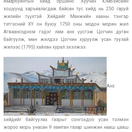
Амарбуянтын хийд оршино. Хуучин Юмбэйсийн
хошуунд харъяалагдаж байсан тус хийд нь 250 гаруй
жилийн түүхтэй. Хийдийг Манжийн хааны тэнгэр
тэтгэсний XY он буюу 1750 оны модон морин жил
Агваансодном гэдэг лам анх үүсгэж Цогчин дуган
байгуулж, мөн жилдээ Цогчин хуруулж усан туулай
жилээс (1795) хайлан хурал эхэлжээ.
Анх
хийдийг байгуулах газрыг сонгохдоо усан тэлмэн
жороо морь унасан 9 ламтан газар шинжин нааш цааш