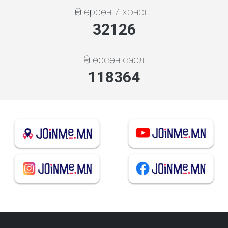
Өнгөрсөн 7 хоногт
35832
Өнгөрсөн сард
132022