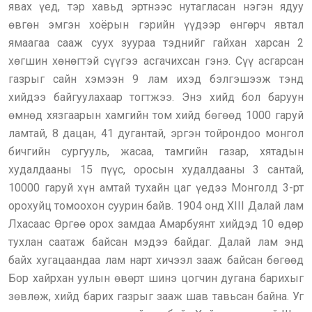
явах үед, тэр хавьд эртнээс нутагласан нэгэн ядуу
өвгөн эмгэн хоёрын гэрийн үүдээр өнгөрч явтал
ямаагаа сааж суух зуураа тэднийг гайхан харсан 2
хөгшин хөнөгтэй сүүгээ асгачихсан гэнэ. Сүү асгарсан
газрыг сайн хэмээн 9 лам ихэд бэлгэшээж тэнд
хийдээ байгуулахаар тогтжээ. Энэ хийд бол баруун
өмнөд хязгаарын хамгийн том хийд бөгөөд 1000 гаруй
ламтай, 8 дацан, 41 дугантай, эргэн тойрондоо монгол
бичгийн сургууль, жасаа, тамгийн газар, хятадын
худалдааны 15 пүүс, оросын худалдааны 3 сантай,
10000 гаруй хүн амтай тухайн цаг үедээ Монголд 3-рт
орохуйц томоохон суурин байв. 1904 онд XIII Далай лам
Лхасаас Өргөө орох замдаа Амарбуянт хийдэд 10 өдөр
тухлан саатаж байсан мэдээ байдаг. Далай лам энд
байх хугацаандаа лам нарт хичээл зааж байсан бөгөөд
Бор хайрхан уулын өвөрт шинэ цогчин дугана барихыг
зөвлөж, хийд барих газрыг зааж шав тавьсан байна. Уг