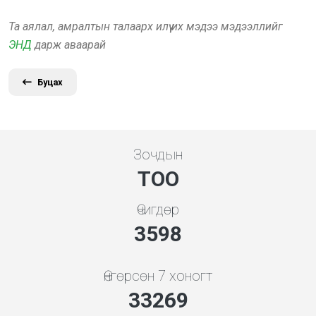
Та аялал, амралтын талаарх илүү их мэдээ мэдээллийг
ЭНД
дарж аваарай
Буцах
Зочдын
ТОО
Өчигдөр
3998
Өнгөрсөн 7 хоногт
36965