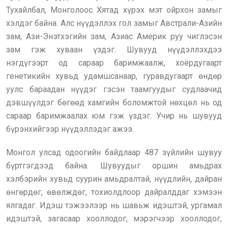
Тухайлбал, Монголоос Хятад хүрэх мэт ойрхон замыг
хэлдэг байна. Алс нүүдэллэх гол замыг Австрали-Азийн
зам, Ази-Энэтхэгийн зам, Азиас Америк руу чиглэсэн
зам гэж хуваан үздэг. Шувууд нүүдэллэхдээ
нэгдүгээрт од сараар баримжаалж, хоёрдугаарт
генетикийн хувьд удамшсанаар, гуравдугаарт өндөр
уулс бараадан нүүдэг гэсэн таамгуудыг судлаачид
дэвшүүлдэг бөгөөд хамгийн боломжтой нөхцөл нь од
сараар баримжаалах юм гэж үздэг. Учир нь шувууд
бүрэнхийгээр нүүдэллэдэг ажээ.
Монгол улсад одоогийн байдлаар 487 зүйлийн шувуу
бүртгэгдээд байна. Шувуудыг оршин амьдрах
хэлбэрийн хувьд суурин амьдралтай, нүүдлийн, дайран
өнгөрдөг, өвөлждөг, тохиолдлоор дайралддаг хэмээн
ялгадаг. Идэш тэжээлээр нь шавьж идэштэй, ургамал
идэштэй, загасаар хооллодог, мэрэгчээр хооллодог,