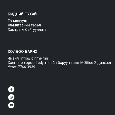
БИДНИЙ ТУХАЙ
Танилцуулга
Үйлчилгээний төрөл
Хамтрагч байгууллага
ХОЛБОО БАРИХ
Имэйл: info@joinme.mn
Хаяг: 5-р хороо Tedy төвийн баруун талд MOffice 2 давхарт
Утас: 7744 3939