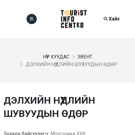
Хайх
НҮҮР ХУУДАС
ЭВЕНТ
ДЭЛХИЙН НҮҮДЛИЙН ШУВУУДЫН ӨДӨР
ДЭЛХИЙН НҮҮДЛИЙН
ШУВУУДЫН ӨДӨР
Зохион байгуулагч:
Монголика ХХК