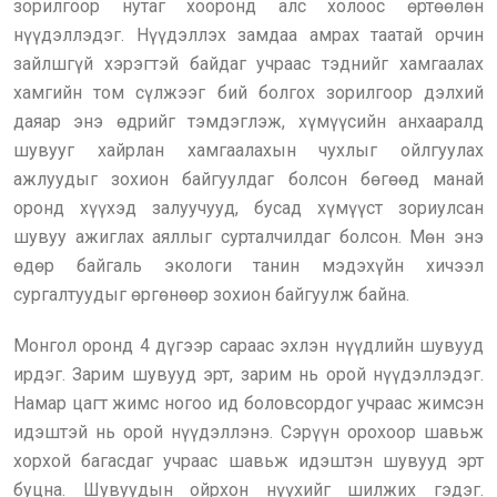
зорилгоор нутаг хооронд алс холоос өртөөлөн
нүүдэллэдэг. Нүүдэллэх замдаа амрах таатай орчин
зайлшгүй хэрэгтэй байдаг учраас тэднийг хамгаалах
хамгийн том сүлжээг бий болгох зорилгоор дэлхий
даяар энэ өдрийг тэмдэглэж, хүмүүсийн анхааралд
шувууг хайрлан хамгаалахын чухлыг ойлгуулах
ажлуудыг зохион байгуулдаг болсон бөгөөд манай
оронд хүүхэд залуучууд, бусад хүмүүст зориулсан
шувуу ажиглах аяллыг сурталчилдаг болсон. Мөн энэ
өдөр байгаль экологи танин мэдэхүйн хичээл
сургалтуудыг өргөнөөр зохион байгуулж байна.
Монгол оронд 4 дүгээр сараас эхлэн нүүдлийн шувууд
ирдэг. Зарим шувууд эрт, зарим нь орой нүүдэллэдэг.
Намар цагт жимс ногоо ид боловсордог учраас жимсэн
идэштэй нь орой нүүдэллэнэ. Сэрүүн орохоор шавьж
хорхой багасдаг учраас шавьж идэштэн шувууд эрт
буцна. Шувуудын ойрхон нүүхийг шилжих гэдэг.