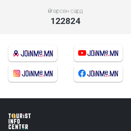
Өнгөрсөн сард
136471