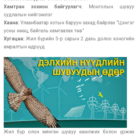
Хамтран зохион байгуулагч:
Монголын шувуу
судлалын нийгэмлэг
Хаана:
Улаанбаатар хотын баруун захад байрлах “Цэнгэг
усны нөөц, байгаль хамгаалах төв”
Хугацаа:
Жил бүрийн 5-р сарын 2 дахь долоо хоногийн
амралтын өдрүүд
Жил бүр олон мянган шувуу өвөлжих болон үржих