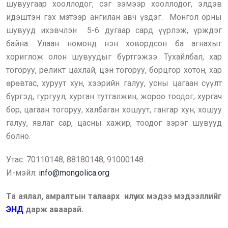
шувуугаар хооллодог, сэг зэмээр хооллодог, элдэв
идэштэн гэх мэтээр ангилан авч үздэг. Монгол орны
шувууд ихэвчлэн 5-6 дугаар сард үүрлэж, үрждэг
байна. Улаан номонд нэн ховордсон ба агнахыг
хориглож олон шувуудыг бүртгэжээ. Тухайлбал, хар
тогоруу, реликт цахлай, цэн тогоруу, борцгор хотон, хар
өрөвтас, хуруут хун, хээрийн галуу, усны цагаан сүүлт
бүргэд, гургуул, хурган тутгалжин, жороо тоодог, хургач
бор, цагаан тогоруу, халбаган хошуут, гангар хун, хошуу
галуу, явлаг сар, цасны хажир, тоодог зэрэг шувууд
болно.
Утас: 70110148, 88180148, 91000148.
И-мэйл:
info@mongolica.org
Та аялал, амралтын талаарх илүү их мэдээ мэдээллийг
ЭНД
дарж аваарай.