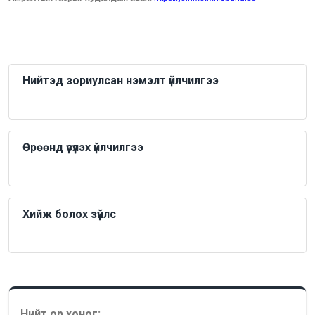
Нийтэд зориулсан нэмэлт үйлчилгээ
Өрөөнд үзүүлэх үйлчилгээ
Хийж болох зүйлс
Нийт ор хоног: