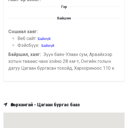
Гэр
Байшин
Сошиал хаяг:
Веб сайт:
Байхгүй
Фэйсбүүк:
Байхгүй
Байршил, хаяг:
Зүүн баян-Улаан сум, Арвайхээр
хотын төвөөс чанх хойно 28 км-т, Онгийн голын
дагуу Цагаан бургасан тохойд, Хархориноос 110 к
Өвөрхангай - Цагаан бургас бааз