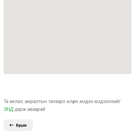
Та аялал, амралтын талаарх илүү их мэдээ мэдээллийг
ЭНД
дарж аваарай
Буцах