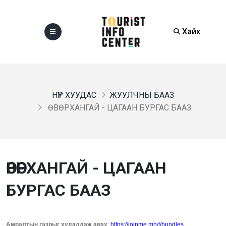
Хайх
НҮҮР ХУУДАС
ЖУУЛЧНЫ БААЗ
ӨВӨРХАНГАЙ - ЦАГААН БУРГАС БААЗ
ӨВӨРХАНГАЙ - ЦАГААН
БУРГАС БААЗ
Амралтын газрыг худалдаж авах
:
https://joinme.mn/t/bundles