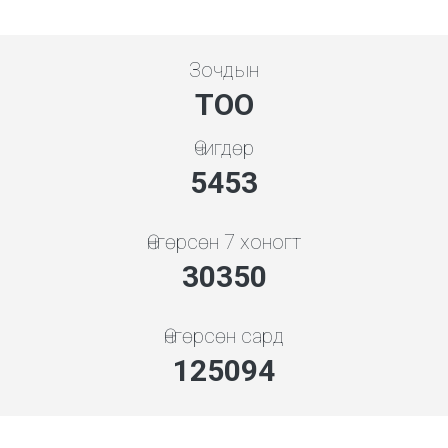
Зочдын
ТОО
Өчигдөр
5843
Өнгөрсөн 7 хоногт
32684
Өнгөрсөн сард
134716