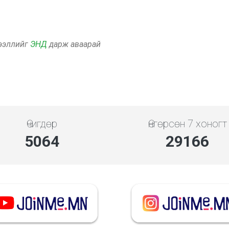
дээллийг
ЭНД
дарж аваарай
Өчигдөр
Өнгөрсөн 7 хоногт
5843
33653