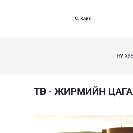
Хайх
НҮҮР Х
ТӨВ - ЖИРМИЙН ЦАГ