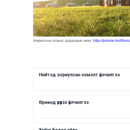
Амралтын газрыг худалдаж авах
:
https://joinme.mn/t/bun
Нийтэд зориулсан нэмэлт үйлчилгээ
Өрөөнд үзүүлэх үйлчилгээ
Хийж болох зүйлс