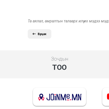
Та аялал, амралтын талаарх илүү их мэдээ мэ
Буцах
Зочдын
ТОО