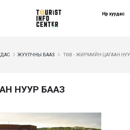
Нүүр хуудас
УУДАС
ЖУУЛЧНЫ БААЗ
ТӨВ - ЖИРМИЙН ЦАГААН НУУ
ААН НУУР БААЗ