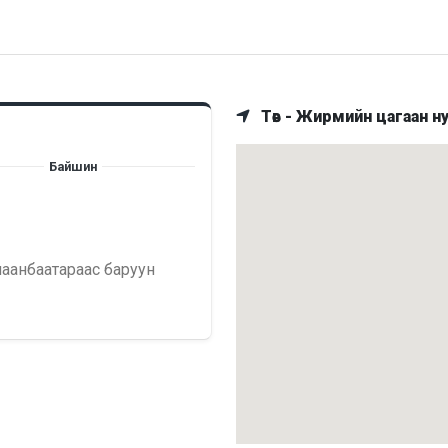
Төв - Жирмийн цагаан н
Байшин
лаанбаатараас баруун