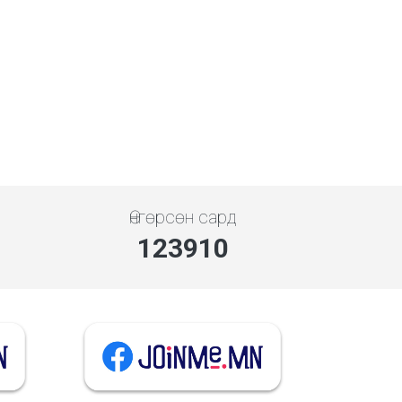
Өнгөрсөн сард
142973