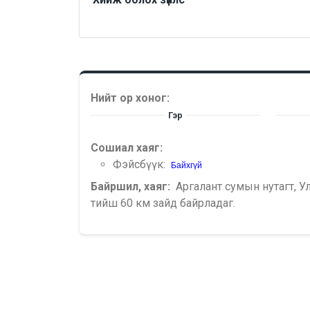
Нийт ор хоног:
Гэр
Сошиал хаяг:
Фэйсбүүк:
Байхгүй
Байршил, хаяг:
Аргалант сумын нутагт, У
тийш 60 км зайд байрладаг.