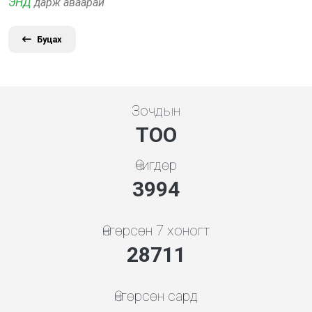
ЭНД
дарж аваарай
Буцах
Зочдын
ТОО
Өчигдөр
4279
Өнгөрсөн 7 хоногт
30762
Өнгөрсөн сард