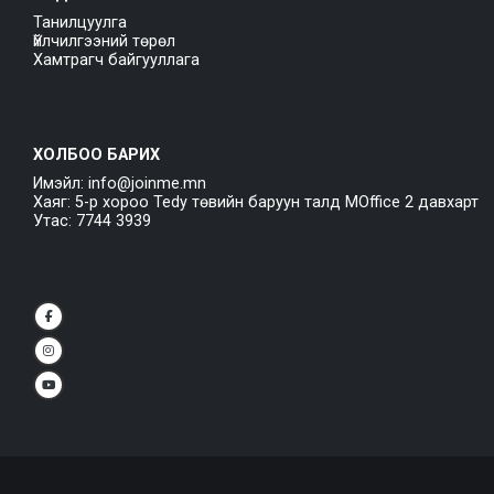
Танилцуулга
Үйлчилгээний төрөл
Хамтрагч байгууллага
ХОЛБОО БАРИХ
Имэйл: info@joinme.mn
Хаяг: 5-р хороо Tedy төвийн баруун талд MOffice 2 давхарт
Утас: 7744 3939