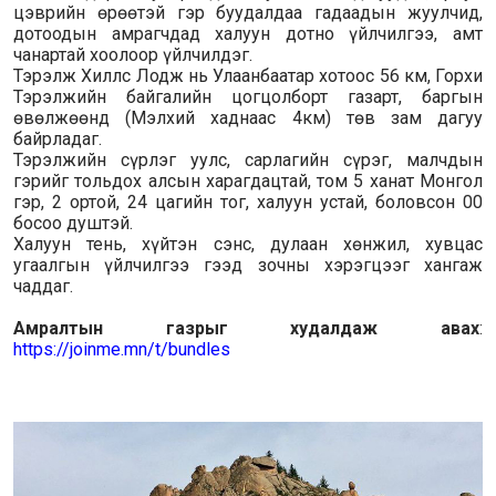
цэврийн өрөөтэй гэр буудалдаа гадаадын жуулчид,
дотоодын амрагчдад халуун дотно үйлчилгээ, амт
чанартай хоолоор үйлчилдэг.
Тэрэлж Хиллс Лодж нь Улаанбаатар хотоос 56 км, Горхи
Тэрэлжийн байгалийн цогцолборт газарт, баргын
өвөлжөөнд (Мэлхий хаднаас 4км) төв зам дагуу
байрладаг.
Тэрэлжийн сүрлэг уулс, сарлагийн сүрэг, малчдын
гэрийг тольдох алсын харагдацтай, том 5 ханат Монгол
гэр, 2 ортой, 24 цагийн тог, халуун устай, боловсон 00
босоо душтэй.
Халуун тень, хүйтэн сэнс, дулаан хөнжил, хувцас
угаалгын үйлчилгээ гээд зочны хэрэгцээг хангаж
чаддаг.
Амралтын газрыг худалдаж авах
:
https://joinme.mn/t/bundles