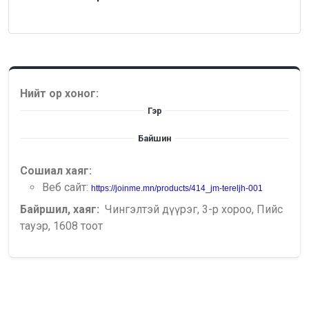
Нийт ор хоног:
Гэр
Байшин
Сошиал хаяг:
Веб сайт:
https://joinme.mn/products/414_jm-tereljh-001
Байршил, хаяг:
Чингэлтэй дүүрэг, 3-р хороо, Пийс
тауэр, 1608 тоот