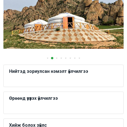
Нийтэд зориулсан нэмэлт үйлчилгээ
Өрөөнд үзүүлэх үйлчилгээ
Хийж болох зүйлс