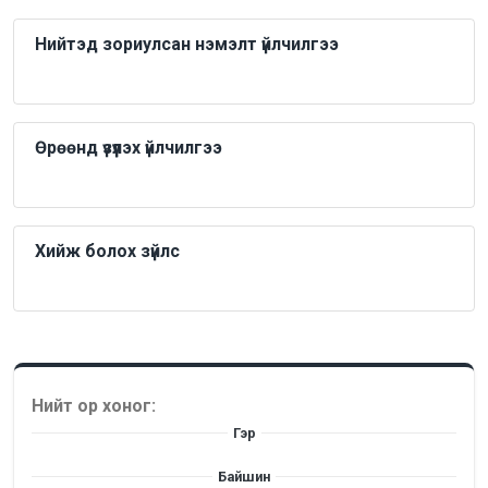
Нийтэд зориулсан нэмэлт үйлчилгээ
Өрөөнд үзүүлэх үйлчилгээ
Хийж болох зүйлс
Нийт ор хоног:
Гэр
Байшин