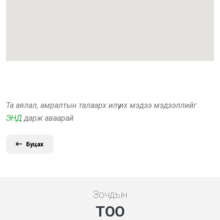
Та аялал, амралтын талаарх илүү их мэдээ мэдээллийг
ЭНД
дарж аваарай
Буцах
Зочдын
ТОО