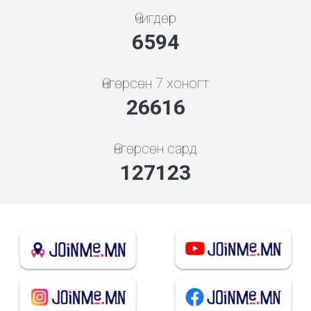
Өчигдөр
7354
Өнгөрсөн 7 хоногт
29687
Өнгөрсөн сард
141791