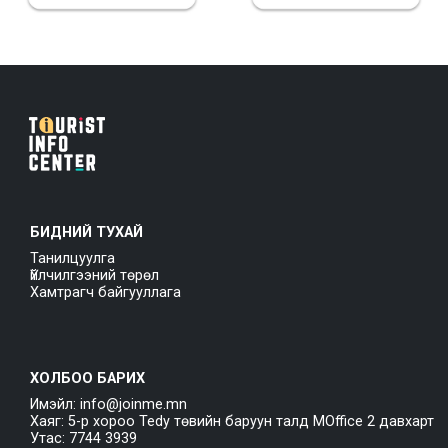
БИДНИЙ ТУХАЙ
Танилцуулга
Үйлчилгээний төрөл
Хамтрагч байгууллага
ХОЛБОО БАРИХ
Имэйл: info@joinme.mn
Хаяг: 5-р хороо Tedy төвийн баруун талд MOffice 2 давхарт
Утас: 7744 3939