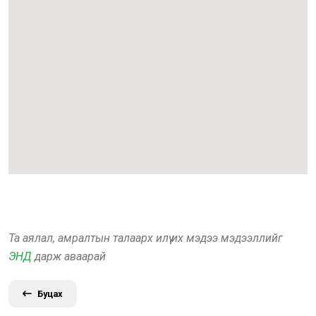
Та аялал, амралтын талаарх илүү их мэдээ мэдээллийг
ЭНД
дарж аваарай
Буцах