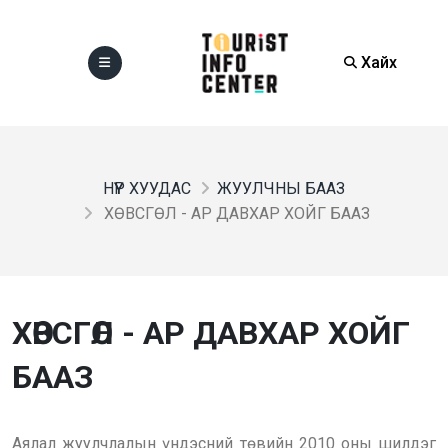
Хайх
НҮҮР ХУУДАС
ЖУУЛЧНЫ БААЗ
ХӨВСГӨЛ - АР ДАВХАР ХОЙГ БААЗ
ХӨВСГӨЛ - АР ДАВХАР ХОЙГ
БААЗ
Аялал жуулчлалын үндэсний төвийн 2010 оны шилдэг