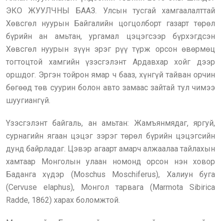
ЭКО ЖУУЛЧНЫ БААЗ. Улсын тусгай хамгаалалттай
Хөвсгөл нуурын Байгалийн цогцолборт газарт төрөл
бүрийн ан амьтан, ургамал цэцэгсээр бүрхэгдсэн
Хөвсгөл нуурын зүүн эрэг рүү түрж орсон өвөрмөц
тогтоцтой хамгийн үзэсгэлэнт Ардавхар хойг дээр
оршдог. Эргэн тойрон ямар ч бааз, хүнгүй тайван орчин
бөгөөд төв суурин болон авто замаас зайтай тул чимээ
шуугиангүй.
Yзэсгэлэнт байгаль, ан амьтан: Жамъянмядаг, яргуй,
сурнагийн ягаан цэцэг зэрэг төрөл бүрийн цэцэгсийн
дунд байрладаг. Цэвэр агаарт амарч алжаалаа тайлахын
хамтаар Монголын улаан номонд орсон нэн ховор
Баданга хүдэр (Moschus Moschiferus), Халиун буга
(Cervuse elaphus), Монгол тарвага (Marmota Sibirica
Radde, 1862) харах боломжтой.