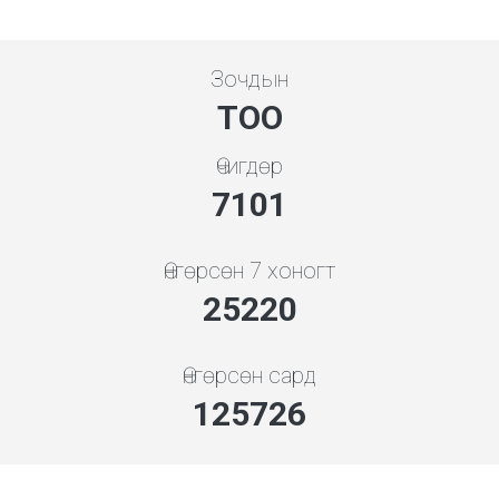
Зочдын
ТОО
Өчигдөр
7608
Өнгөрсөн 7 хоногт
28130
Өнгөрсөн сард
140233