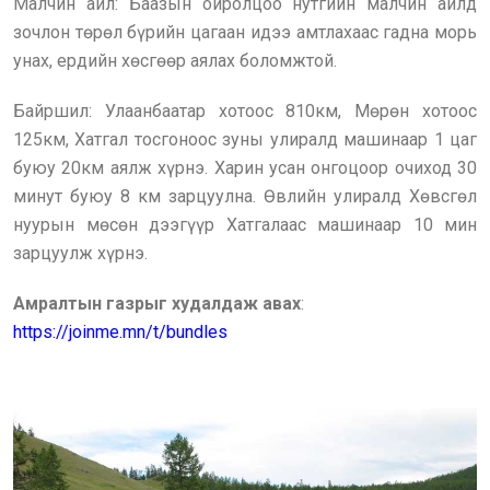
Малчин айл: Баазын ойролцоо нутгийн малчин айлд
зочлон төрөл бүрийн цагаан идээ амтлахаас гадна морь
унах, ердийн хөсгөөр аялах боломжтой.
Байршил: Улаанбаатар хотоос 810км, Мөрөн хотоос
125км, Хатгал тосгоноос зуны улиралд машинаар 1 цаг
буюу 20км аялж хүрнэ. Харин усан онгоцоор очиход 30
минут буюу 8 км зарцуулна. Өвлийн улиралд Хөвсгөл
нуурын мөсөн дээгүүр Хатгалаас машинаар 10 мин
зарцуулж хүрнэ.
Амралтын газрыг худалдаж авах
:
https://joinme.mn/t/bundles