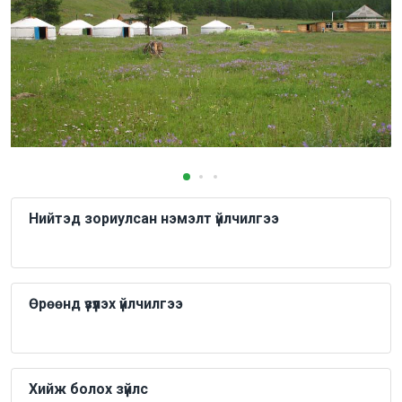
Нийтэд зориулсан нэмэлт үйлчилгээ
Өрөөнд үзүүлэх үйлчилгээ
Хийж болох зүйлс