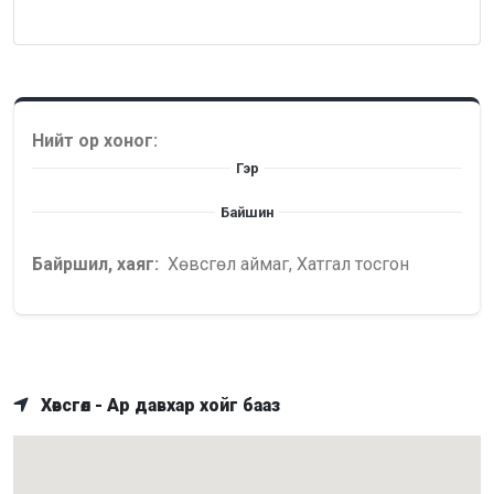
Нийт ор хоног:
Гэр
Байшин
Байршил, хаяг:
Хөвсгөл аймаг, Хатгал тосгон
Хөвсгөл - Ар давхар хойг бааз