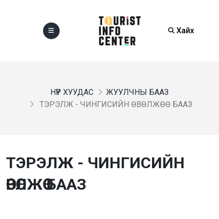
Хайх
НҮҮР ХУУДАС
ЖУУЛЧНЫ БААЗ
ТЭРЭЛЖ - ЧИНГИСИЙН ӨВӨЛЖӨӨ БААЗ
ТЭРЭЛЖ - ЧИНГИСИЙН
ӨВӨЛЖӨӨ БААЗ