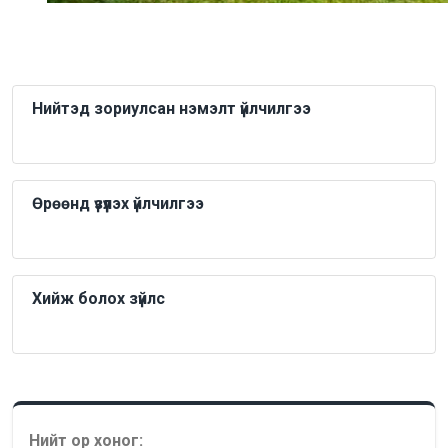
Нийтэд зориулсан нэмэлт үйлчилгээ
Өрөөнд үзүүлэх үйлчилгээ
Хийж болох зүйлс
Нийт ор хоног: