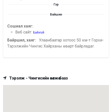
Гэр
Байшин
Сошиал хаяг:
Веб сайт:
Байхгүй
Байршил, хаяг:
Улаанбаатар хотоос 50 км-т Горхи-
Тэрэлжийн Чингис Хайрханы өвөрт байрладаг.
Тэрэлж - Чингисийн өвөлжөө бааз