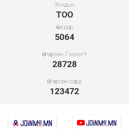
Зочдын
ТОО
Өчигдөр
5648
Өнгөрсөн 7 хоногт
32043
Өнгөрсөн сард
137719