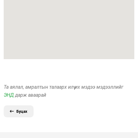
Та аялал, амралтын талаарх илүү их мэдээ мэдээллийг
ЭНД
дарж аваарай
Буцах