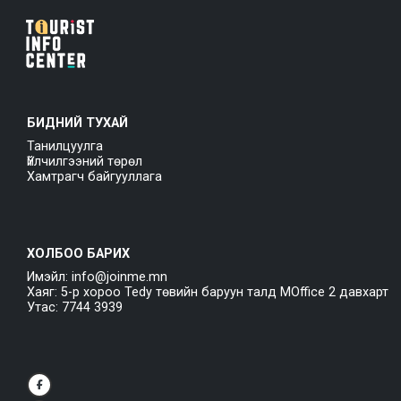
БИДНИЙ ТУХАЙ
Танилцуулга
Үйлчилгээний төрөл
Хамтрагч байгууллага
ХОЛБОО БАРИХ
Имэйл: info@joinme.mn
Хаяг: 5-р хороо Tedy төвийн баруун талд MOffice 2 давхарт
Утас: 7744 3939