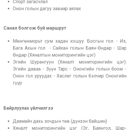
Спорт загасчлал
Онон голын дагуу завиар аялах
Санал болгож буй маршрут
Мөнгөнморьт сум хадан хошуу: Босгын гол - Их,
Бага Ахын гол - Сайхан голын Баян-Өндөр - Шар
Өндөр (Хяналтын мониторингийн цэг)
Эгийн Шурангуун (Хяналт мониторингийн цэг):
Эгийн даваа - Зүүн Тарс - Ононгийн голын боом -
Онон гол уруудах - Хаслиг голын бэлчир Ононгийн
гүүр
Байрлуулах үйлчилгээ
Даамайч дахь зочдын төв (дүнзэн байшин)
Хяналт мониторингийн цэг (Эг, Баянгол, Шар-