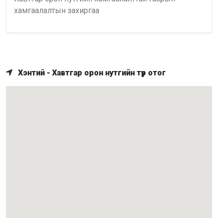
хамгаалалтын захиргаа
Хэнтий - Хавтгар орон нутгийн түр отог