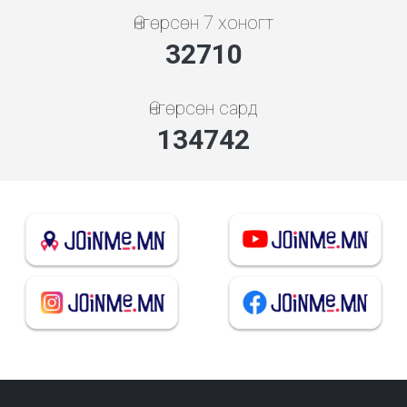
Өнгөрсөн 7 хоногт
35046
Өнгөрсөн сард
144366