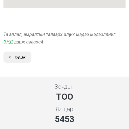
Та аялал, амралтын талаарх илүү их мэдээ мэдээллийг
ЭНД
дарж аваарай
Буцах
Зочдын
ТОО
Өчигдөр
5843