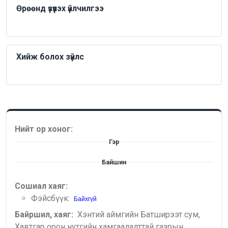
Өрөөнд үзүүлэх үйлчилгээ
Хийж болох зүйлс
Нийт ор хоног:
Гэр
Байшин
Сошиал хаяг:
Фэйсбүүк:
Байхгүй
Байршил, хаяг:
Хэнтий аймгийн Батширээт сум,
Хавтгар орон нутгийн хамгаалалттай газрын