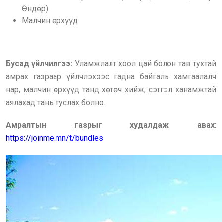
Өндөр)
Малчин өрхүүд
Бусад үйлчилгээ:
Уламжлалт хоол цай болон тав тухтай
амрах газраар үйлчлэхээс гадна байгаль хамгаалалч
нар, малчин өрхүүд танд хөтөч хийж, сэтгэл ханамжтай
аялахад тань туслах болно.
Амралтын газрыг худалдаж авах
:
https://joinme.mn/t/bundles