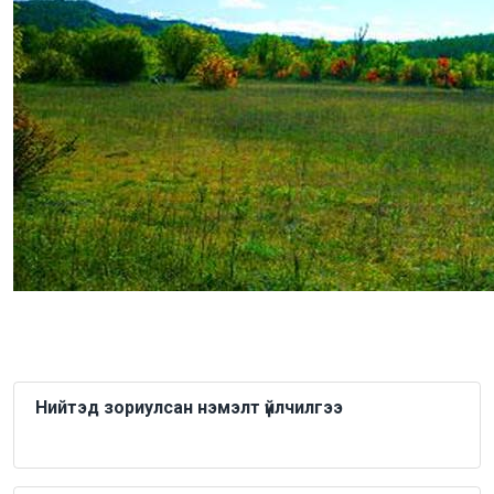
Нийтэд зориулсан нэмэлт үйлчилгээ