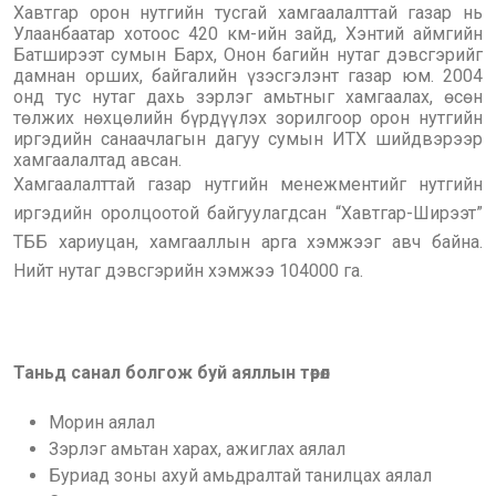
Хавтгар орон нутгийн тусгай хамгаалалттай газар нь
Улаанбаатар хотоос 420 км-ийн зайд, Хэнтий аймгийн
Батширээт сумын Барх, Онон багийн нутаг дэвсгэрийг
дамнан орших, байгалийн үзэсгэлэнт газар юм. 2004
онд тус нутаг дахь зэрлэг амьтныг хамгаалах, өсөн
төлжих нөхцөлийн бүрдүүлэх зорилгоор орон нутгийн
иргэдийн санаачлагын дагуу сумын ИТХ шийдвэрээр
хамгаалалтад авсан.
Хамгаалалттай газар нутгийн менежментийг нутгийн
иргэдийн оролцоотой байгуулагдсан “Хавтгар-Ширээт”
ТББ хариуцан, хамгааллын арга хэмжээг авч байна.
Нийт нутаг дэвсгэрийн хэмжээ 104000 га.
Таньд санал болгож буй аяллын төрөл
Морин аялал
Зэрлэг амьтан харах, ажиглах аялал
Буриад зоны ахуй амьдралтай танилцах аялал