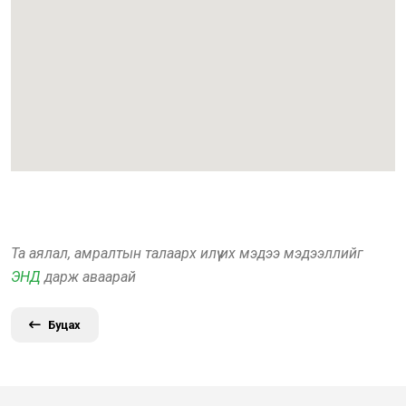
Та аялал, амралтын талаарх илүү их мэдээ мэдээллийг
ЭНД
дарж аваарай
Буцах