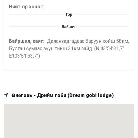
Нийт ор хоног:
Гэр
Байшин
Байршил, хаяг:
Даланзадгадаас баруун хойш 58км,
Булган сумаас зүүн тийш 31км зайд. (N 43’54’31,7”
E103’51’53,7”)
Өмнөговь - Дрийм гоби (Dream gobi lodge)