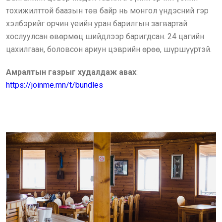
тохижилттой баазын төв байр нь монгол үндэсний гэр
хэлбэрийг орчин үеийн уран барилгын загвартай
хослуулсан өвөрмөц шийдлээр баригдсан. 24 цагийн
цахилгаан, боловсон ариун цэврийн өрөө, шүршүүртэй.
Амралтын газрыг худалдаж авах
:
https://joinme.mn/t/bundles