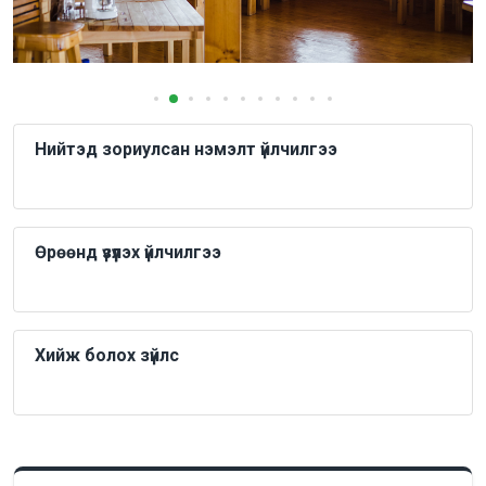
Нийтэд зориулсан нэмэлт үйлчилгээ
Өрөөнд үзүүлэх үйлчилгээ
Хийж болох зүйлс