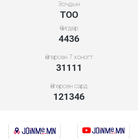
Зочдын
ТОО
Өчигдөр
4948
Өнгөрсөн 7 хоногт
34700
Өнгөрсөн сард
135348