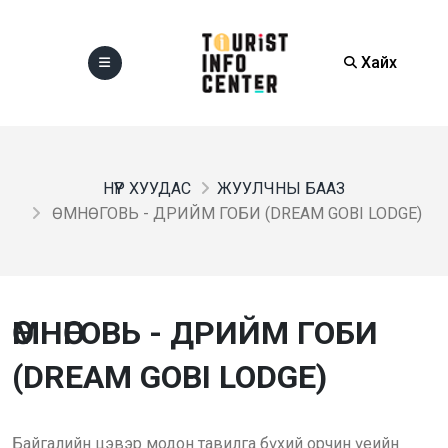
Хайх
НҮҮР ХУУДАС
ЖУУЛЧНЫ БААЗ
ӨМНӨГОВЬ - ДРИЙМ ГОБИ (DREAM GOBI LODGE)
ӨМНӨГОВЬ - ДРИЙМ ГОБИ
(DREAM GOBI LODGE)
Байгалийн цэвэр модон тавилга бүхий орчин үеийн