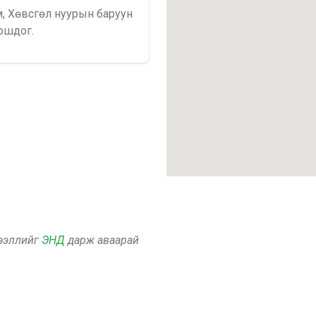
м, Хөвсгөл нуурын баруун
оршдог.
дээллийг
ЭНД
дарж аваарай