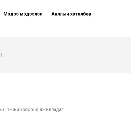
Мэдээ мэдээлэл
Аяллын хөтөлбөр
Н
арын 1-ний хооронд ажилладаг.