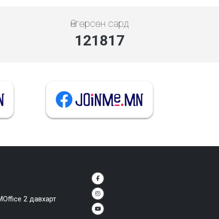
Өнгөрсөн сард
140558
MOffice 2 давхарт