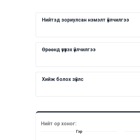
Нийтэд зориулсан нэмэлт үйлчилгээ
Өрөөнд үзүүлэх үйлчилгээ
Хийж болох зүйлс
Нийт ор хоног:
Гэр