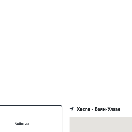
Хөвсгөл - Баян-Улаан
Байшин