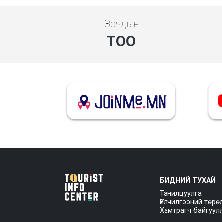
Зочдын
ТОО
БИДНИЙ ТУХАЙ
Танилцуулга
Үйлчилгээний төрө
Хамтрагч байгуул