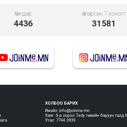
Өчигдөр
Өнгөрсөн 7 хоногт
5119
36440
ХОЛБОО БАРИХ
Имэйл: info@joinme.mn
л
Хаяг: 5-р хороо Tedy төвийн баруун талд 
лага
Утас: 7744 3939