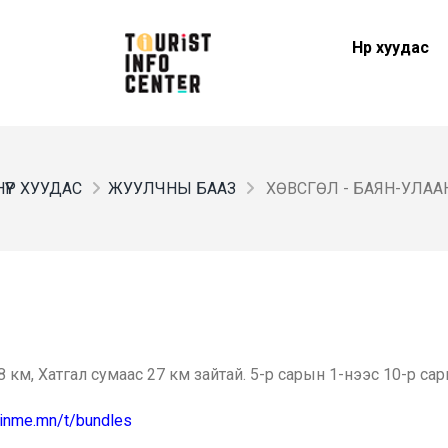
Нүүр хуудас
НҮҮР ХУУДАС
ЖУУЛЧНЫ БААЗ
ХӨВСГӨЛ - БАЯН-УЛАА
 км, Хатгал сумаас 27 км зайтай. 5-р сарын 1-нээс 10-р с
joinme.mn/t/bundles