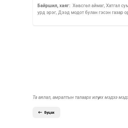
Байршил, хаяг:
Хөвсгөл аймаг, Хатгал су
урд эрэг, Дээд модот булан гэсэн газар 
Та аялал, амралтын талаарх илүү их мэдээ мэ
Буцах