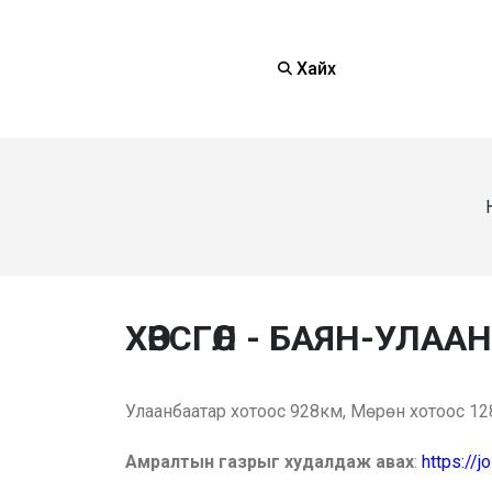
Хайх
ХӨВСГӨЛ - БАЯН-УЛААН
Улаанбаатар хотоос 928км, Мөрөн хотоос 128
Амралтын газрыг худалдаж авах
:
https://