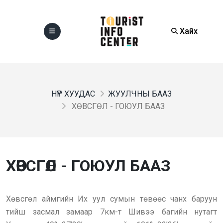
Хайх
НҮҮР ХУУДАС
ЖУУЛЧНЫ БААЗ
ХӨВСГӨЛ - ГОЮУЛ БААЗ
ХӨВСГӨЛ - ГОЮУЛ БААЗ
Хөвсгөл аймгийн Их уул сумын төвөөс чанх баруун
тийш засмал замаар 7км-т Шивээ багийн нутагт