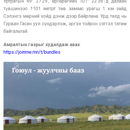
Уртрагын 49° 27’29’, өргөрөгийн 101° 22’36’-д далайн
түвшинээс 1101 метрт төв замаас урагш 1 км зайд
Сэлэнгэ мөрний хойд дэнж дээр байрлана. Урд талд нь
Гурван Гасан уул сүндэрлэж, эргэн тойрон сэтгэл татам
байгальтай.
Амралтын газрыг худалдаж авах
:
https://joinme.mn/t/bundles