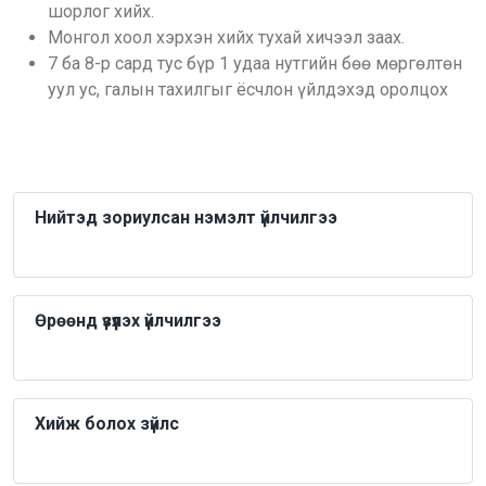
шорлог хийх.
Монгол хоол хэрхэн хийх тухай хичээл заах.
7 ба 8-р сард тус бүр 1 удаа нутгийн бөө мөргөлтөн
уул ус, галын тахилгыг ёсчлон үйлдэхэд оролцох
Нийтэд зориулсан нэмэлт үйлчилгээ
Өрөөнд үзүүлэх үйлчилгээ
Хийж болох зүйлс