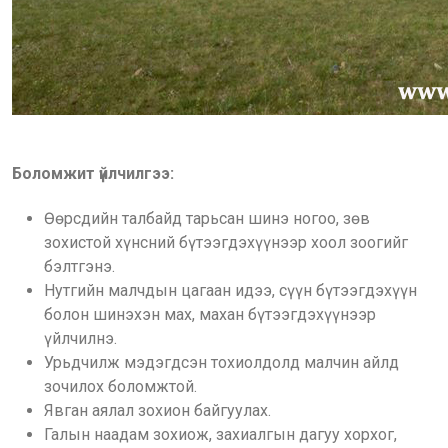
Боломжит үйлчилгээ:
Өөрсдийн талбайд тарьсан шинэ ногоо, зөв
зохистой хүнсний бүтээгдэхүүнээр хоол зоогийг
бэлтгэнэ.
Нутгийн малчдын цагаан идээ, сүүн бүтээгдэхүүн
болон шинэхэн мах, махан бүтээгдэхүүнээр
үйлчилнэ.
Урьдчилж мэдэгдсэн тохиолдолд малчин айлд
зочилох боломжтой.
Явган аялал зохион байгуулах.
Галын наадам зохиож, захиалгын дагуу хорхог,