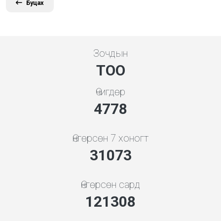
Буцах
Зочдын
ТОО
Өчигдөр
5119
Өнгөрсөн 7 хоногт
35853
Өнгөрсөн сард
139971