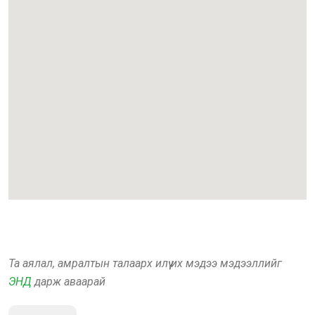
Та аялал, амралтын талаарх илүү их мэдээ мэдээллийг
ЭНД
дарж аваарай