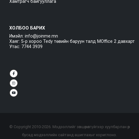
Хамтрагч байгууллага
ХОЛБОО БАРИХ
Имэйл: info@joinme.mn
Хаяг: 5-р хороо Tedy төвийн баруун талд MOffice 2 давхарт
Утас: 7744 3939
© Copyright 2010-
2026
. Мэдээллийг зөвшөөрөлгүйгээр хуулбарлан өөр
бусад мэдээллийн сайтанд ашиглахыг хориглоно.