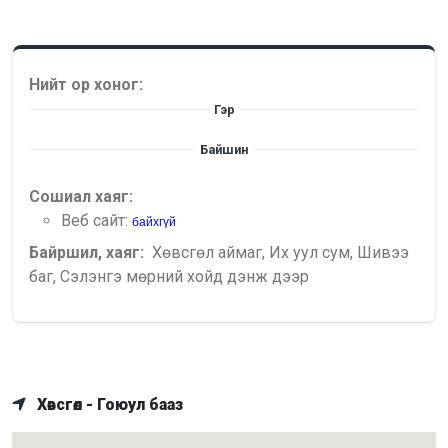
Нийт ор хоног:
Гэр
Байшин
Сошиал хаяг:
Веб сайт:
байхгүй
Байршил, хаяг:
Хөвсгөл аймаг, Их уул сум, Шивээ
баг, Сэлэнгэ мөрний хойд дэнж дээр
Хөвсгөл - Гоюул бааз