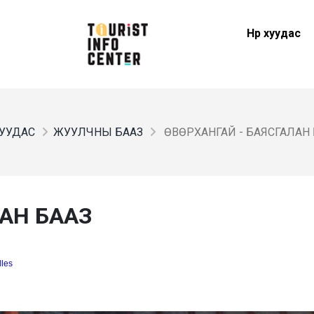
Нүүр хуудас
 ХУУДАС
ЖУУЛЧНЫ БААЗ
ӨВӨРХАНГАЙ - БАЯСГАЛАН
ЛАН БААЗ
dles