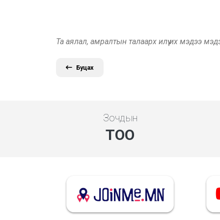
Та аялал, амралтын талаарх илүү их мэдээ мэ
Буцах
Зочдын
ТОО