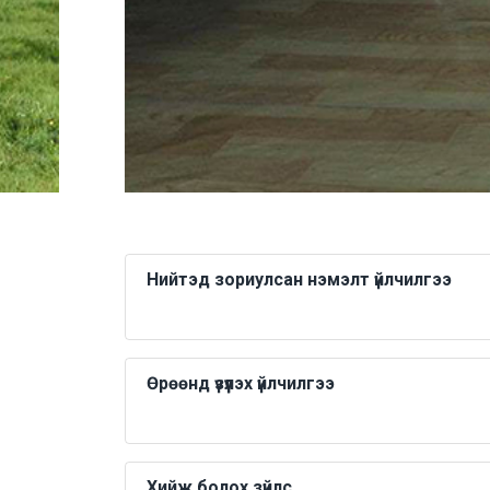
Нийтэд зориулсан нэмэлт үйлчилгээ
Өрөөнд үзүүлэх үйлчилгээ
Хийж болох зүйлс