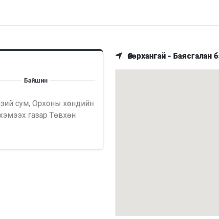
Өвөрхангай - Баясгалан б
Байшин
лзий сум, Орхоны хөндийн
 хэмээх газар Төвхөн