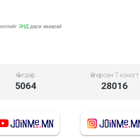
дээллийг
ЭНД
дарж аваарай
Өчигдөр
Өнгөрсөн 7 хоногт
5843
32326