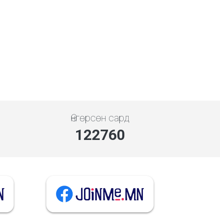
Өнгөрсөн сард
141646