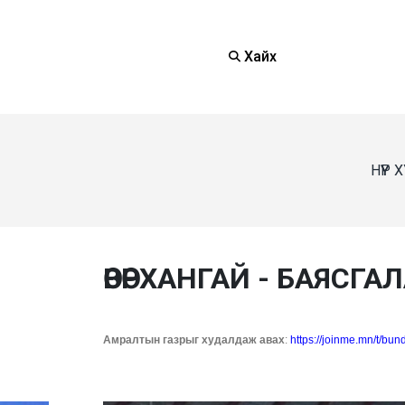
Хайх
НҮҮР
ӨВӨРХАНГАЙ - БАЯСГА
Амралтын газрыг худалдаж авах
:
https://joinme.mn/t/bun