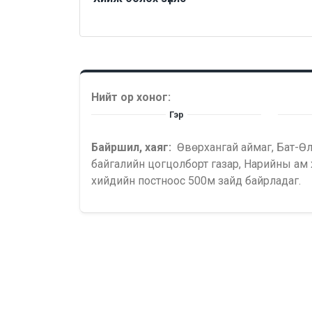
Нийт ор хоног:
Гэр
Байршил, хаяг:
Өвөрхангай аймаг, Бат-Ө
байгалийн цогцолборт газар, Нарийны ам
хийдийн постноос 500м зайд байрладаг.