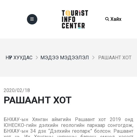
Хайх
НҮҮР ХУУДАС
МЭДЭЭ МЭДЭЭЛЭЛ
РАШААНТ ХОТ
2020/02/18
РАШААНТ ХОТ
БНХАУ-ын Хянган аймгийн Рашаант хот 2019 онд
ЮНЕСКО-гийн дэлхийн геологийн паркаар сонгогдож,
БНХАУ-ын 34 дэх “Дэлхийн геопарк” болсон. Рашаант
хот нь Их Хянганы нурууны баруун өмнөд хэсэгт