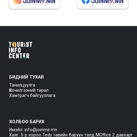
БИДНИЙ ТУХАЙ
Танилцуулга
Үйлчилгээний төрөл
Хамтрагч байгууллага
ХОЛБОО БАРИХ
Имэйл: info@joinme.mn
Хаяг: 5-р хороо Tedy төвийн баруун талд MOffice 2 давхарт