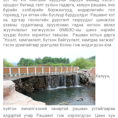
оршдог бөгөөд галт уулын гадарга, халуун рашаан, янз
бүрийн хэлбэрийн боржингууд, өндөрлөгийн гол
горхиуд, гүн өтгөн ойн бүслүүр бүрдүүлдэг. Рашаант хот
нь эдгээр геологийн дурсгалт газруудыг шинжлэх
ухааны судалгаанд оруулснаас гадна ногоон аялал
жуулчлалыг хөгжүүлсэн ӨМӨЗО-ны шинэ нэрийн
хуудас болох зорилтыг тавьсан. Рашаан хотын дарга
“Нээлт, хамгаалалт, бүтээн байгуулалт, хамтдаа хөгжих”
гэсэн уриатайгаар урагшлах болно гэж мэдэгдсэн юм.
Халуун,
хүйтэн эмчилгээний чанартай рашаан устайгаараа
алдартай учир Рашаант гэж нэрлэгдсэн. Цөөн хүн