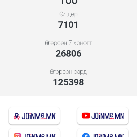
ТОО
Өчигдөр
7608
Өнгөрсөн 7 хоногт
28721
Өнгөрсөн сард
139867