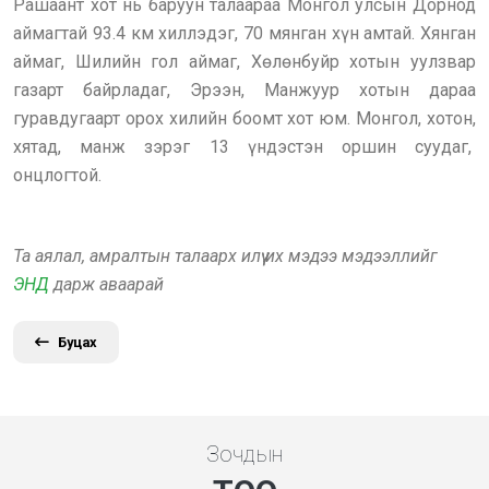
Рашаант хот нь баруун талаараа Монгол улсын Дорнод
аймагтай 93.4 км хиллэдэг, 70 мянган хүн амтай. Хянган
аймаг, Шилийн гол аймаг, Хөлөнбуйр хотын уулзвар
газарт байрладаг, Эрээн, Манжуур хотын дараа
гуравдугаарт орох хилийн боомт хот юм. Монгол, хотон,
хятад, манж зэрэг 13 үндэстэн оршин суудаг,
онцлогтой.
Та аялал, амралтын талаарх илүү их мэдээ мэдээллийг
ЭНД
дарж аваарай
Буцах
Зочдын