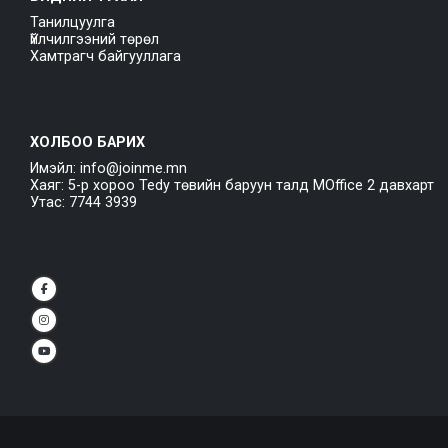
Танилцуулга
Үйлчилгээний төрөл
Хамтрагч байгууллага
ХОЛБОО БАРИХ
Имэйл: info@joinme.mn
Хаяг: 5-р хороо Tedy төвийн баруун талд MOffice 2 давхарт
Утас: 7744 3939