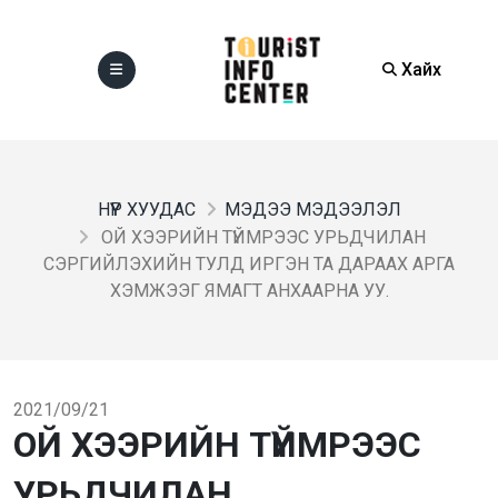
Хайх
НҮҮР ХУУДАС
МЭДЭЭ МЭДЭЭЛЭЛ
ОЙ ХЭЭРИЙН ТҮЙМРЭЭС УРЬДЧИЛАН
СЭРГИЙЛЭХИЙН ТУЛД ИРГЭН ТА ДАРААХ АРГА
ХЭМЖЭЭГ ЯМАГТ АНХААРНА УУ.
2021/09/21
ОЙ ХЭЭРИЙН ТҮЙМРЭЭС
УРЬДЧИЛАН