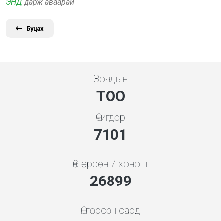
ЭНД
дарж аваарай
Буцах
Зочдын
ТОО
Өчигдөр
7354
Өнгөрсөн 7 хоногт
28820
Өнгөрсөн сард