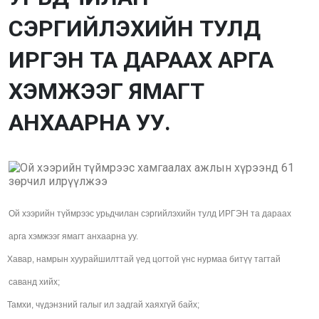
СЭРГИЙЛЭХИЙН ТУЛД
ИРГЭН ТА ДАРААХ АРГА
ХЭМЖЭЭГ ЯМАГТ
АНХААРНА УУ.
Ой хээрийн түймрээс урьдчилан сэргийлэхийн тулд ИРГЭН та дараах
арга хэмжээг ямагт анхаарна уу.
Хавар, намрын хуурайшилттай үед цогтой үнс нурмаа битүү тагтай
саванд хийх;
Тамхи, чүдэнзний галыг ил задгай хаяхгүй байх;