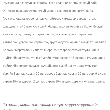
Дууссан гал асаагуур /зажигалки/ хээр хөдөө ил задгай хаяхгүй байх
Ой, хээрт явахдаа оч баригчгүй машин техникээр зорчихгүй байх;
Гэр сууц, хашаа хорооны гадуур түймрээс хамгаалах зурвас татах;
Шаардлагатай багаж хэрэгслийг бэлдэх зэрэг нь өөрийгөө болон бусдын
амь нас, эрүүл мэнд, эд хөрөнгийг ой, хээрийн түймэрт өртөхөөс
хамгаалах, урьдчилан сэргийлэх, эрүүл аюулгүй орчинд амьдрах баталгаа
болохыг Мэргэжлийн хяналтын ерөнхий газраас сэрэмжлүүлж байна.
“Түймрийн аюултай үе” гэж тухайн нутаг дэвгэрт ой хээрийн түймэр гарах
байгалийн нөхцөл бүрдсэн хуурайшилт бүхий цаг хугацаа буюу жил
бүрийн 3 дугаар сарын 20-ны өдрөөс 6 дугаар сарын 10-ны өдөр, 9 дүгээр
сарын 20-ны өдрөөс 11 дүгээр сарын 10-ны өдөр хүртэлх хугацааг хэлнэ.
Та аялал, амралтын талаарх илүү их мэдээ мэдээллийг