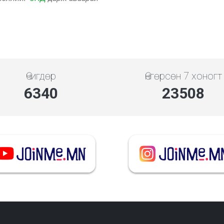
Өчигдөр
Өнгөрсөн 7 хоногт
7101
26329