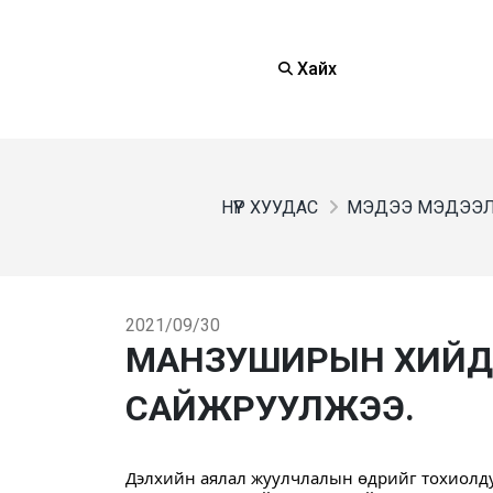
Хайх
НҮҮР ХУУДАС
МЭДЭЭ МЭДЭЭ
2021/09/30
МАНЗУШИРЫН ХИЙД 
САЙЖРУУЛЖЭЭ.
Дэлхийн аялал жуулчлалын өдрийг тохиолду