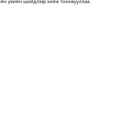
лийн үеийн шийдлээр хийж тохижууллаа.