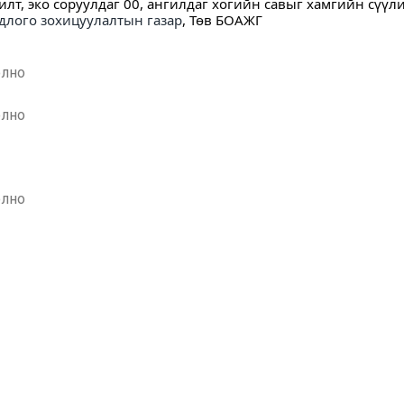
лт, эко соруулдаг 00, ангилдаг хогийн савыг хамгийн сүү
лого зохицуулалтын газар
, Төв БОАЖГ