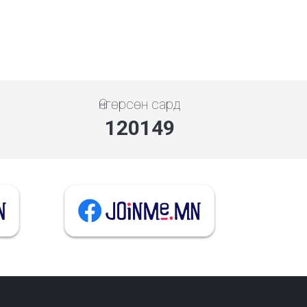
Өнгөрсөн сард
134567