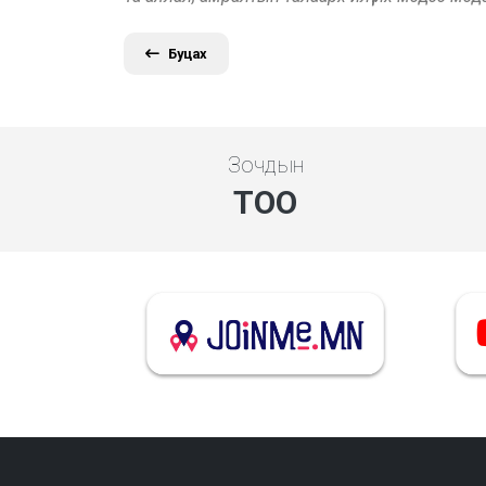
Буцах
Зочдын
ТОО