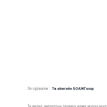
Эх сурвалж :
Төв аймгийн БОАЖГазар
Та аялал, амралтын талаарх илүү их мэдээ мэ