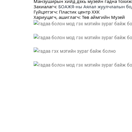
Манзуширын хийд дэхь музейн гадна тохижи
Захиалагч: 
БОАЖЯ-ны Аялал жуулчлалын бод
Гүйцэтгэгч: Пластик центр ХХК
Хариуцагч, ашиглагч: Төв аймгийн Музей