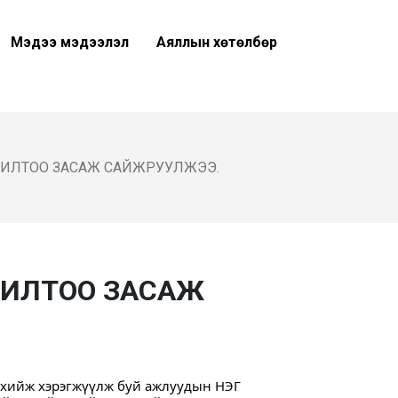
Мэдээ мэдээлэл
Аяллын хөтөлбөр
ИЛТОО ЗАСАЖ САЙЖРУУЛЖЭЭ.
ЖИЛТОО ЗАСАЖ
хийж хэрэгжүүлж буй ажлуудын НЭГ 