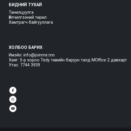
БИДНИЙ ТУХАЙ
Танилцуулга
Үйлчилгээний төрөл
Хамтрагч байгууллага
ХОЛБОО БАРИХ
Имэйл: info@joinme.mn
Хаяг: 5-р хороо Tedy төвийн баруун талд MOffice 2 давхарт
Утас: 7744 3939