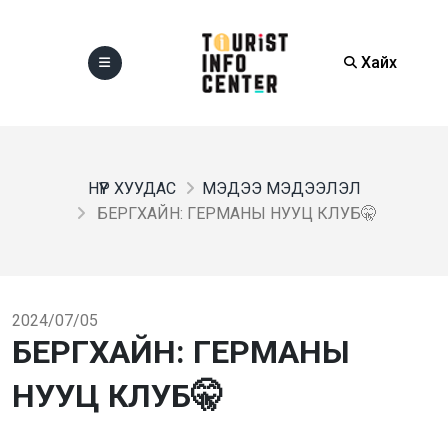
Хайх
НҮҮР ХУУДАС
МЭДЭЭ МЭДЭЭЛЭЛ
БЕРГХАЙН: ГЕРМАНЫ НУУЦ КЛУБ🤫
2024/07/05
БЕРГХАЙН: ГЕРМАНЫ
НУУЦ КЛУБ🤫