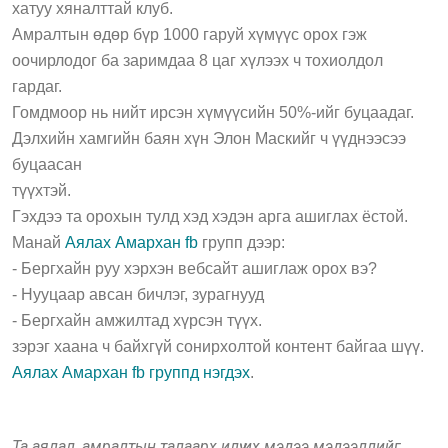
хатуу хяналттай клуб.
Амралтын өдөр бүр 1000 гаруй хүмүүс орох гэж
оочирлодог ба заримдаа 8 цаг хүлээх ч тохиолдол
гардаг.
Гомдмоор нь нийт ирсэн хүмүүсийн 50%-ийг буцаадаг.
Дэлхийн хамгийн баян хүн Элон Маскийг ч үүднээсээ
буцаасан
түүхтэй.
Гэхдээ та орохын тулд хэд хэдэн арга ашиглах ёстой.
Манай
Аялах Амархан fb
групп дээр:
- Бергхайн руу хэрхэн вебсайт ашиглаж орох вэ?
- Нууцаар авсан бичлэг, зурагнууд
- Бергхайн амжилтад хүрсэн түүх.
зэрэг хаана ч байхгүй сонирхолтой контент байгаа шүү.
Аялах Амархан fb группд нэгдэх
.
Та аялал, амралтын талаарх илүү их мэдээ мэдээллийг