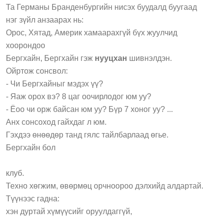
Та Германы Бранденбургийн нисэх буудалд буугаад
нэг зүйл анзаарах нь:
Орос, Хятад, Америк хамаарахгүй бүх жуулчид
хоорондоо
Бергхайн, Бергхайн гэж
нууцхан
шивнэлдэн.
Ойртож сонсвол:
- Чи Бергхайныг мэдэх үү?
- Яаж орох вэ? 8 цаг оочирлодог юм уу?
- Ёоо чи орж байсан юм уу? Бүр 7 хоног уу? ...
Анх сонсоход гайхдаг л юм.
Гэхдээ өнөөдөр танд гялс тайлбарлаад өгье.
Бергхайн бол
клуб.
Техно хөгжим, өвөрмөц орчноороо дэлхийд алдартай.
Түүнээс гадна:
хэн дуртай хүмүүсийг оруулдаггүй,