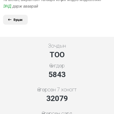
ЭНД
дарж аваарай
Буцах
Зочдын
ТОО
Өчигдөр
5843
Өнгөрсөн 7 хоногт
32079
Өнгөрсөн сард