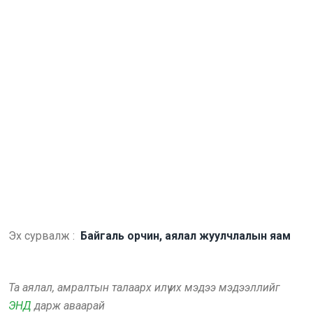
Эх сурвалж :
Байгаль орчин, аялал жуулчлалын яам
Та аялал, амралтын талаарх илүү их мэдээ мэдээллийг
ЭНД
дарж аваарай