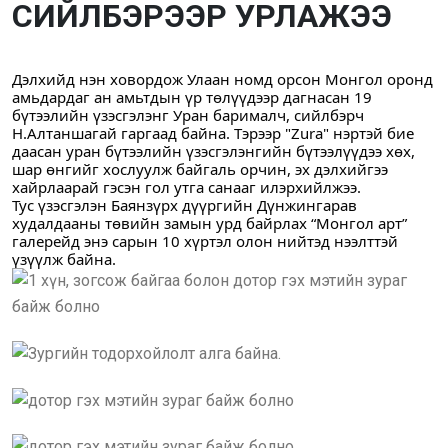
СИЙЛБЭРЭЭР УРЛАЖЭЭ
Дэлхийд нэн ховордож Улаан номд орсон Монгол оронд 
амьдардаг ан амьтдын үр төлүүдээр дагнасан 19 
бүтээлийн үзэсгэлэнг Уран барималч, сийлбэрч 
Н.Алтаншагай гаргаад байна. Тэрээр "Zura" нэртэй бие 
даасан уран бүтээлийн үзэсгэлэнгийн бүтээлүүдээ хөх, 
шар өнгийг хослуулж байгаль орчин, эх дэлхийгээ 
хайрлаарай гэсэн гол утга санааг илэрхийлжээ.
Тус үзэсгэлэн Баянзүрх дүүргийн Дүнжингарав 
худалдааны төвийн замын урд байрлах “Монгол арт” 
галерейд энэ сарын 10 хүртэл олон нийтэд нээлттэй 
үзүүлж байна.