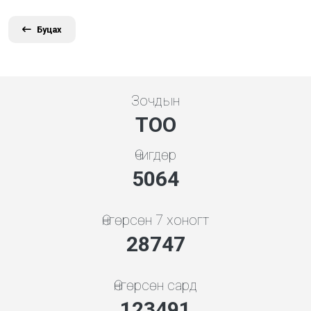
Буцах
Зочдын
ТОО
Өчигдөр
5453
Өнгөрсөн 7 хоногт
30959
Өнгөрсөн сард
132991