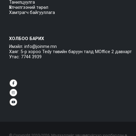
Танилцуулга
Үйлчилгээний төрөл
Хамтрагч байгууллага
ХОЛБОО БАРИХ
Имэйл: info@joinme.mn
Хаяг: 5-р хороо Tedy төвийн баруун талд MOffice 2 давхарт
Утас: 7744 3939
© Copyright 2010-
2026
. Мэдээллийг зөвшөөрөлгүйгээр хуулбарлан өөр