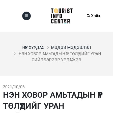
Хайх
НҮҮР ХУУДАС
МЭДЭЭ МЭДЭЭЛЭЛ
НЭН ХОВОР АМЬТАДЫН ҮР ТӨЛҮҮДИЙГ УРАН
СИЙЛБЭРЭЭР УРЛАЖЭЭ
2021/10/06
НЭН ХОВОР АМЬТАДЫН ҮР
ТӨЛҮҮДИЙГ УРАН