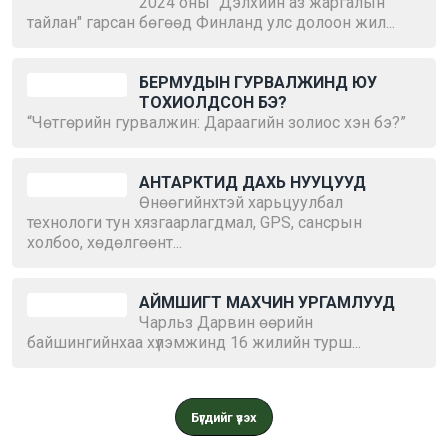
2024 оны "Дэлхийн аз жаргалын
тайлан" гарсан бөгөөд Финланд улс долоон жил...
БЕРМУДЫН ГУРВАЛЖИНД ЮУ
ТОХИОЛДСОН БЭ?
“Чөтгөрийн гурвалжин: Дараагийн золиос хэн бэ?”
АНТАРКТИД ДАХЬ НУУЦУУД
Өнөөгийнхтэй харьцуулбал
технологи тун хязгаарлагдмал, GPS, сансрын
холбоо, хөдөлгөөнт...
АЙМШИГТ МАХЧИН УРГАМЛУУД
Чарльз Дарвин өөрийн
байшингийнхаа хүлэмжинд 16 жилийн турш...
Бүгдийг үзэх