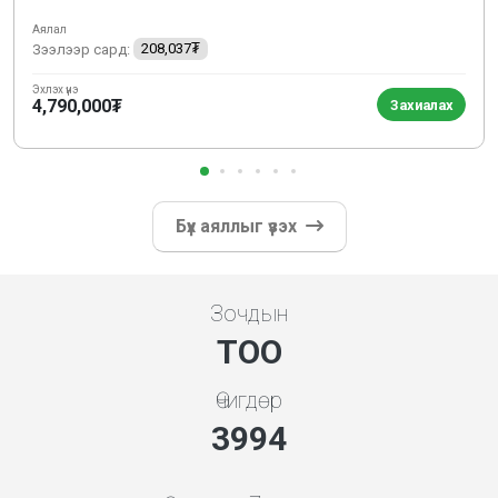
Аялал
Зээлээр сард:
208,037₮
Эхлэх үнэ
4,790,000₮
Захиалах
Бүх аяллыг үзэх
Зочдын
ТОО
Өчигдөр
4279