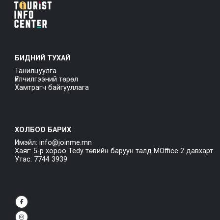
БИДНИЙ ТУХАЙ
Танилцуулга
Үйлчилгээний төрөл
Хамтрагч байгууллага
ХОЛБОО БАРИХ
Имэйл: info@joinme.mn
Хаяг: 5-р хороо Tedy төвийн баруун талд MOffice 2 давхарт
Утас: 7744 3939