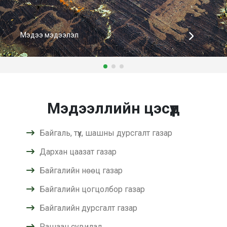
Мэдээ мэдээлэл
Мэдээллийн цэсүүд
Байгаль, түүх, шашны дурсгалт газар
Дархан цаазат газар
Байгалийн нөөц газар
Байгалийн цогцолбор газар
Байгалийн дурсгалт газар
Рашаан сувилал