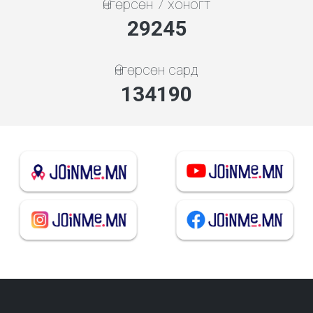
Өнгөрсөн 7 хоногт
31334
Өнгөрсөн сард
143775