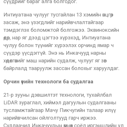
сүүдрийг бараг алга болгодог.
Интиуатана чулууг тусгайлан 13 хэмийн өнцгөөр
засаж, энэ үзэгдлийг нарийвчлалтайгаар
тэмдэглэх боломжтой болгожээ. Эквиноксийн
өдөр, нар яг дээд цэгтээ хүрэхэд, Интиуатана
чулуу болон түүнийг хүрээлэх орчинд ямар ч
сүүдэр үүсдэггүй. Энэ нь Инкачууд нарны
хөдөлгөөнийг маш нарийн судалж, чулууг яг зөв
байрлалд тааруулж зассан болохыг харуулдаг.
Орчин үеийн технологи ба судалгаа
21-р зууны дэвшилтэт технологи, тухайлбал
LiDAR зураглал, хиймэл дагуулын судалгааны
тусламжтайгаар Мачу Пикчугийн талаар илүү
нарийвчилсан ойлголтууд гарч иржээ.
Судлаачид Инкачуудын өмнөх соёл иргэншлийн ул