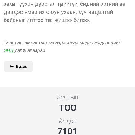
зөвхөн түүхэн дурсгал төдийгүй, бидний эртний өвөг
дээдэс ямар их оюун ухаан, хүч чадалтай
байсныг илтгэх төгс жишээ билээ.
Та аялал, амралтын талаарх илүү их мэдээ мэдээллийг
ЭНД
дарж аваарай
Буцах
Зочдын
ТОО
Өчигдөр
7608