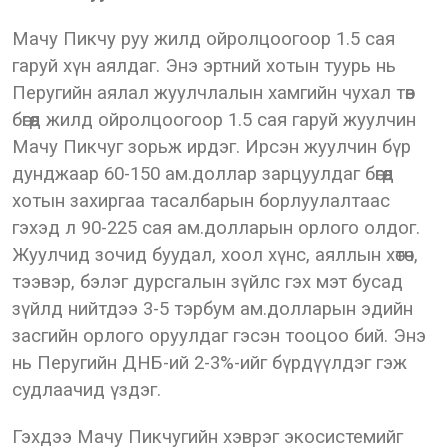
Мачу Пикчу руу жилд ойролцоогоор 1.5 сая
гаруй хүн аялдаг. Энэ эртний хотын туурь нь
Перугийн аялал жуулчлалын хамгийн чухал төв
бөгөөд жилд ойролцоогоор 1.5 сая гаруй жуулчин
Мачу Пикчуг зорьж ирдэг. Ирсэн жуулчин бүр
дунджаар 60-150 ам.доллар зарцуулдаг бөгөөд
хотын захиргаа тасалбарын борлуулалтаас
гэхэд л 90-225 сая ам.долларын орлого олдог.
Жуулчид зочид буудал, хоол хүнс, аяллын хөтөч,
тээвэр, бэлэг дурсгалын зүйлс гэх мэт бусад
зүйлд нийтдээ 3-5 тэрбум ам.долларын эдийн
засгийн орлого оруулдаг гэсэн тооцоо бий. Энэ
нь Перугийн ДНБ-ий 2-3%-ийг бүрдүүлдэг гэж
судлаачид үздэг.
Гэхдээ Мачу Пикчугийн хэврэг экосистемийг