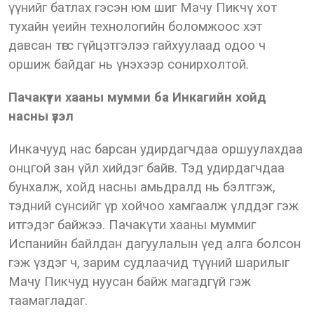
үүнийг батлах гэсэн юм шиг Мачу Пикчү хот
тухайн үеийн технологийн боломжоос хэт
давсан төгс гүйцэтгэлээ гайхуулаад одоо ч
оршиж байдаг нь үнэхээр сонирхолтой.
Пачакүти хааны мумми ба Инкагийн хойд
насны үзэл
Инкачууд нас барсан удирдагчдаа оршуулахдаа
онцгой зан үйл хийдэг байв. Тэд удирдагчдаа
бунхалж, хойд насны амьдралд нь бэлтгэж,
тэдний сүнсийг үр хойчоо хамгаалж үлддэг гэж
итгэдэг байжээ. Пачакүти хааны муммиг
Испанийн байлдан дагуулалын үед алга болсон
гэж үздэг ч, зарим судлаачид түүний шарилыг
Мачу Пикчуд нуусан байж магадгүй гэж
таамагладаг.