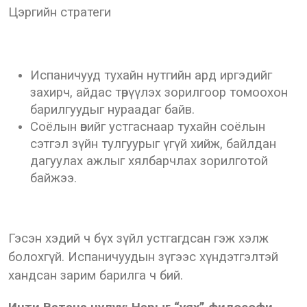
Цэргийн стратеги
Испаничууд тухайн нутгийн ард иргэдийг
захирч, айдас төрүүлэх зорилгоор томоохон
барилгуудыг нураадаг байв.
Соёлын өвийг устгаснаар тухайн соёлын
сэтгэл зүйн тулгуурыг үгүй хийж, байлдан
дагуулах ажлыг хялбарчлах зорилготой
байжээ.
Гэсэн хэдий ч бүх зүйл устгагдсан гэж хэлж
болохгүй. Испаничуудын зүгээс хүндэтгэлтэй
хандсан зарим барилга ч бий.