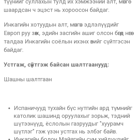
түүнийг суллахын тулд их хэмжээний алт, мөнгө
шаардсан ч эцэст нь хороосон байдаг.
Инкагийн хотуудын алт, мөнгөн эдлэлүүдийг
Европ руу зөөж, эдийн засгийн ашиг олсон бөгөөд нөгөө
талдаа Инкагийн соёлын ихэнх өвийг сүйтгэсэн
байдаг.
Устгаж, сүйтгэж байсан шалтгаанууд:
Шашны шалтгаан
Испаничууд тухайн бүс нутгийн ард түмнийг
католик шашинд оруулахыг зорьж, тэдний
шүтээнүүд, ёслолын газруудыг "хуурамч
шүтлэг" гэж үзэн устгах нь элбэг байв.
Инкагийн болон Майягийн сүм хийдүүдийг