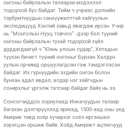
онгоны байрлалын талаархи мэдээлэл
тодорхой бус байдаг. Тийм ч учраас дэлхийн
тэрбумтнуудын санхүүжилттэй хайгуулын
экспедицүүд Хэнтий хавьд явагдаж ирсэн. Учир
нь “Монголын Нууц товчоо" -дээр бол түүний
онгоны байрлалын тухай тодорхой зүйл
дурдагдаагүй ч "Юань улсын судар", Хятадын
түүхэн бичигт түүний онгоныг Бурхан Халдун
уулын орчимд оршуулагдсан гэж тэмдэглэсэн
байдаг. Их гүрнүүдийн эздийн онгон болон
бунхан адал явдал, алдар нэг хайгчдын
сонирхлыг үргэлж татсаар байдаг байх нь ээ.
Сонсогчиддоо зориулаад Инкачуудын талаар
багахан дэлгэрүүлээд ярихад, 1500-аад оны үед
Америк тивд хоёр хүчирхэг соёл иргэншил
зэрэгцэн оршиж байв. Хойд Америкт ацтекчууд