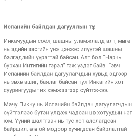
Испанийн байлдан дагууллын түүх
Инкачуудын соёл, шашны уламжлалд алт, мөнгө
нь эдийн засгийн үнэ цэнээс илүүтэй шашны
бэлгэдлийн үүрэгтэй байсан. Алт бол “Нарны
бурхан Интигийн гэрэл” гэж үздэг байв. Гэвч
Испанийн байлдан дагуулагчдын хувьд эдгээр
нь зөвхөн ашиг, баялаг байсан тул Инкагийн хот
суурингуудыг их хэмжээгээр сүйтгэжээ.
Мачу Пикчу нь Испанийн байлдан дагуулагчдын
сүйтгэлээс бүтэн үлдэж чадсан цөөн хотуудын нэг
юм. Үүний шалтгаан нь тус хот алслагдсан
байршил, өтгөн ой модоор хучигдсан байрлалтай