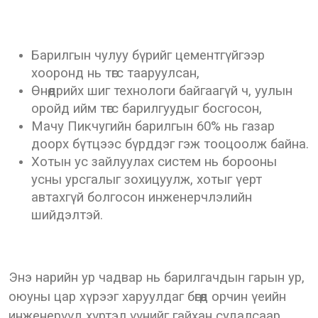
Барилгын чулуу бүрийг цементгүйгээр
хооронд нь төгс тааруулсан,
Өнөөдрийх шиг технологи байгаагүй ч, уулын
оройд ийм төгс барилгуудыг босгосон,
Мачу Пикчугийн барилгын 60% нь газар
доорх бүтцээс бүрддэг гэж тооцоолж байна.
Хотын ус зайлуулах систем нь борооны
усны урсгалыг зохицуулж, хотыг үерт
автахгүй болгосон инженерчлэлийн
шийдэлтэй.
Энэ нарийн ур чадвар нь барилгачдын гарын ур,
оюуны цар хүрээг харуулдаг бөгөөд орчин үеийн
инженерүүд хүртэл үүнийг гайхан судалсаар