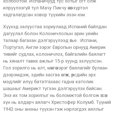
холбоотой. Испаничууд тус хотыг огт олж
илрүүлээгүй тул Мачу Пикчу өнөөг хүртэл
хадгалагдсан ховор түүхийн эзэн юм.
Хүүхэд залуустаа зориулаад Испаний байлдан
дагуулал болон Колоничлолын эрин үеийн
талаар багахан дэлгэрүүлээд өгье. Испани,
Португал, Англи зэрэг Европын орнууд Америк
тивийг судлах, колоничлох, байгалийн баялагт
нь хяналт тавих ажлыг 15-р зуунд эхлүүлсэн.
Гол зорилго нь алт, мөнгө зэрэг баялагийг булаан
дээрэмдэж, эдийн засгаа өсгөж, өөрсдийн эрх
мэдлийг илүү бататгахаас гадна католик
шашныг Америкт түгээн дэлгэрүүлэх байсан.
Энэ их том зорилгыг нь боломжтой болгож өгсөн
хүн нь алдарч аялагч Христофер Колумб. Түүний
1942 оны анхны түүхэн гэж нэрлэгдэх аяллыг