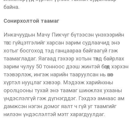
байна.
Сонирхолтой таамаг
Инкачуудын Мачу Пикчуг бүтээсэн үнэхээрийн
төгс гүйцэтгэлийг харсан зарим судлаачид энэ
хотыг босгоход тэд ганцаараа байгаагүй гэж
таамагладаг. Яагаад гэхээр хотын төвд байрлах
зарим чулуу 50 тонноос дээш жинтэй бөгөөд хэрхэн
тээвэрлэж, ингэж нарийн тааруулсан нь өнөөг
хүртэл нууцлаг хэвээр. Мэдээж харийнхны
оролцооны тухай энэ таамаг шинжлэх ухааны
үндэслэлгүй гэж дүгнэгддэг. Гэхдээ амнаас ам
дамжсэн нэгэн домог яалт ч гүй уг таамгийг
нилээн үндэслэлтэй мэтг харагдуулдаг.