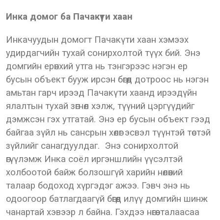
Инка домог ба Пачакүти хаан
Инкачуудын домогт Пачакүти хаан хэмээх
удирдагчийн тухай сонирхолтой түүх бий. Энэ
домгийн ерөнхий утга нь тэнгэрээс нэгэн ер
бусын объект бууж ирсэн бөгөөд дотроос нь нэгэн
амьтан гарч ирээд Пачакүти хаанд ирээдүйн
ялалтын тухай зөгнөл хэлж, түүний цэргүүдийг
дэмжсэн гэх утгатай. Энэ ер бусын объект гээд
байгаа зүйл нь сансрын хөлөг эсвэл түүнтэй төстэй
зүйлийг санагдуулдаг. Энэ сонирхолтой
өгүүлэмж Инка соёл иргэншлийн үүсэлтэй
холбоотой байж болзошгүй харийн нөлөөний
талаар бодоход хүргэдэг ажээ. Гэвч энэ нь
одоогоор батлагдаагүй бөгөөд илүү домгийн шинж
чанартай хэвээр л байна. Гэхдээ нөгөө талаасаа