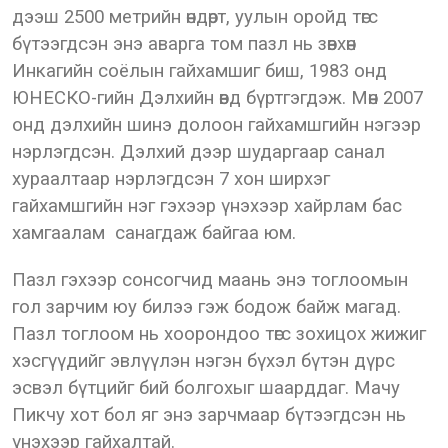
дээш 2500 метрийн өндөрт, уулын оройд төгс
бүтээгдсэн энэ аварга том пазл нь зөвхөн
Инкагийн соёлын гайхамшиг биш, 1983 онд
ЮНЕСКО-гийн Дэлхийн өвд бүртгэгдэж. Мөн 2007
онд дэлхийн шинэ долоон гайхамшгийн нэгээр
нэрлэгдсэн. Дэлхий дээр шударгаар санал
хураалтаар нэрлэгдсэн 7 хон ширхэг
гайхамшгийн нэг гэхээр үнэхээр хайрлам бас
хамгаалам санагдаж байгаа юм.
Пазл гэхээр сонсогчид маань энэ тоглоомын
гол зарчим юу билээ гэж бодож байж магад.
Пазл тоглоом нь хоорондоо төгс зохицох жижиг
хэсгүүдийг эвлүүлэн нэгэн бүхэл бүтэн дүрс
эсвэл бүтцийг бий болгохыг шаарддаг. Мачу
Пикчу хот бол яг энэ зарчмаар бүтээгдсэн нь
үнэхээр гайхалтай.