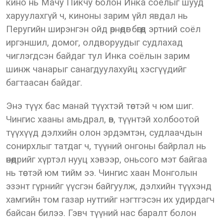
кино нь Мачу Пикчу болон Инка соёлыг шууд
харуулахгүй ч, киноны зарим үйл явдал нь
Перугийн ширэнгэн ойд өрнөдөг бөгөөд эртний соёл
иргэншил, домог, олдворуудыг судлахад
чиглэгдсэн байдаг тул Инка соёлын зарим
шинж чанарыг санагдуулахуйц хэсгүүдийг
багтаасан байдаг.
Энэ түүх бас манай түүхтэй төстэй ч юм шиг.
Чингис хааны амьдрал, өв, түүнтэй холбоотой
түүхүүд дэлхийн олон эрдэмтэн, судлаачдын
сонирхлыг татдаг ч, түүний онгоны байрлал нь
өнөөдрийг хүртэл нууц хэвээр, оньсого мэт байгаа
нь төстэй юм тийм ээ. Чингис хаан Монголын
эзэнт гүрнийг үүсгэн байгуулж, дэлхийн түүхэнд
хамгийн том газар нутгийг нэгтгэсэн их удирдагч
байсан билээ. Гэвч түүний нас баралт болон