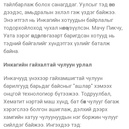
тайлбарлаж болох санагддаг. Уулсыг тэд өвөг
дээдэс, амьдралын эхлэл гэж үздэг байжээ.
Энэ итгэл нь Инкагийн хотуудын байрлалыг
тодорхойлоход чухал нөлөө үзүүлсэн. Мачу Пикчу,
Уата зэрэг өндөрлөг газарт баригдсан хотууд нь
тэдний байгалийг хүндэтгэх үзлийг баталж
байна.
Инкагийн гайхалтай чулуун урлал
Инкачууд үнэхээр гайхамшигтай чулуун
барилгууд барьдаг байсныг "ашлар" хэмээх
онцгой технологиор бүтээжээ. Тодруулбал,
Хематит нэртэй маш хүнд, бат бөх чулууг багаж
хэрэгслээ болгон ашиглаж, дэлхий дээрх
хамгийн хатуу чулуунуудын нэг боржин чулууг
сийлдэг байжээ. Ингэхдээ тэд: