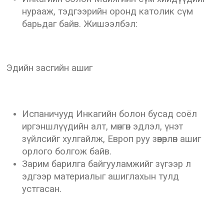
нурааж, тэдгээрийн оронд католик сүм
барьдаг байв. Жишээлбэл:
Эдийн засгийн ашиг
Испаничууд Инкагийн болон бусад соёл
иргэншлүүдийн алт, мөнгөн эдлэл, үнэт
зүйлсийг хулгайлж, Европ руу зөөвөрлөн ашиг
орлого болгож байв.
Зарим барилга байгууламжийг зүгээр л
эдгээр материалыг ашиглахын тулд
устгасан.