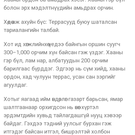
болон эрх мэдэлтнүүдийн амьдрах орчин.
Хөдөө аж ахуйн бүс: Террасууд буюу шаталсан
тариалангийн талбай.
Хот ид хөгжлийнхөө үедээ байнгын оршин суугч
300–1,000 орчим хүн байсан гэж үздэг. Хааны
гэр бүл, лам нар, албатуудын 200 орчим
барилгаас бүрддэг. Эдгээр нь сүм хийд, хааны
ордон, хад чулуун террас, усан сан зэргийг
агуулдаг.
Хотыг яагаад ийм өндөрлөг газарт барьсан, ямар
шалтгаанаар орхигдсон нь өнөөг хүртэл
эрдэмтдийн хувьд тайлагдашгүй нууц хэвээр
байдаг. Гэхдээ тэдний уулсыг бурхан гэж
итгэдэг байсан итгэл, бишрэлтэй холбон