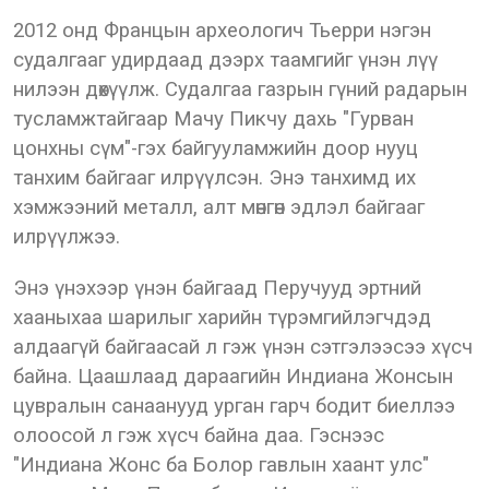
2012 онд Францын археологич Тьерри нэгэн
судалгааг удирдаад дээрх таамгийг үнэн лүү
нилээн дөхүүлж. Судалгаа газрын гүний радарын
тусламжтайгаар Мачу Пикчу дахь "Гурван
цонхны сүм"-гэх байгууламжийн доор нууц
танхим байгааг илрүүлсэн. Энэ танхимд их
хэмжээний металл, алт мөнгөн эдлэл байгааг
илрүүлжээ.
Энэ үнэхээр үнэн байгаад Перучууд эртний
хааныхаа шарилыг харийн түрэмгийлэгчдэд
алдаагүй байгаасай л гэж үнэн сэтгэлээсээ хүсч
байна. Цаашлаад дараагийн Индиана Жонсын
цувралын санаанууд урган гарч бодит биеллээ
олоосой л гэж хүсч байна даа. Гэснээс
"Индиана Жонс ба Болор гавлын хаант улс"