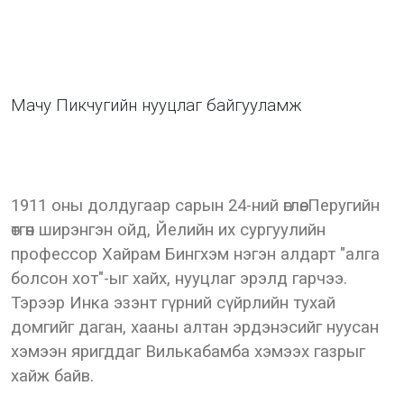
Мачу Пикчугийн нууцлаг байгууламж
1911 оны долдугаар сарын 24-ний өглөө. Перугийн
өтгөн ширэнгэн ойд, Йелийн их сургуулийн
профессор Хайрам Бингхэм нэгэн алдарт "алга
болсон хот"-ыг хайх, нууцлаг эрэлд гарчээ.
Тэрээр Инка эзэнт гүрний сүйрлийн тухай
домгийг даган, хааны алтан эрдэнэсийг нуусан
хэмээн яригддаг Вилькабамба хэмээх газрыг
хайж байв.