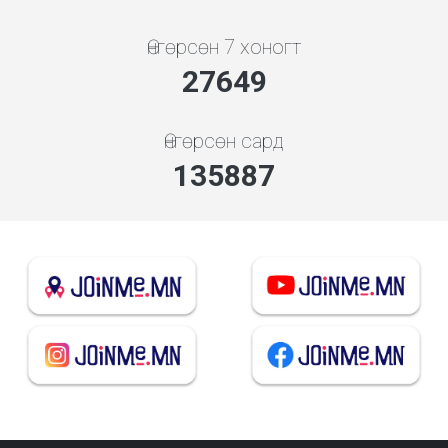
Өнгөрсөн 7 хоногт
29624
Өнгөрсөн сард
145593