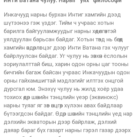
Инти Ватана чулуу: Нарыг “уях” философи
Инкачууд нарны бурхан Интиг хамгийн дээд
шүтээнээ гэж үздэг. Тийм ч учраас хотын
барилга байгууламжуудыг нарны хөдөлгөөнтэй
уялдуулан барьсан байдаг. Хотын төвд нь бөгөөд
хамгийн өндөрлөг цэг дээр Инти Ватана гэх чулууг
байрлуулсан байдаг. Уг чулуу нь зөвхөн ёслолын
зориулалттай биш, харин одон орны цаг тооны
бичгийн багаж байсан учраас Инкачуудын одон
орны гайхамшигтай мэдлэгийг илтгэх онцгой
дурсгал юм. Энэхүү чулуу нь жилд хоёр удаа
тохиох өдөр шөнийн тэнцлийн үеэр (эквинокс)
нарны туяаг яг зөв өнцгөөр хүлээн авах байдлаар
бүтээгдсэн байдаг. Өдөр шөнийн тэнцлийн үед нар
дэлхийн экваторын дээр байрлаж, дэлхий
даяар бараг бүх газарт нарны гэрэл газар дээрх