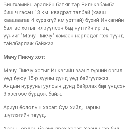
Бингхэмийн эрэлийн баг яг тэр Вилькабамба
биш ч гэсэн 13 км квадрат талбай (хааш
хаашаагаа 4 хүрэхгүй км урттай) бүхий Инкагийн
балгас хотыг илрүүлсэн бөгөөд нутгийн иргэд
үүнийг "Мачу Пикчу" хэмээн нэрлэдэг гэж түүнд
тайлбарлаж байжээ.
Мачу Пикчу хот:
Мачу Пикчу хотыг Инкагийн эзэнт гүрний оргил
үед буюу 15-р зууны дунд үед байгуулжээ.
Андын нурууны уулсын дунд байрлах бөгөөд үндсэн
3 хэсгээс бүрдэж байж:
Ариун ёслолын хэсэг: Сүм хийд, нарны
шүтлэгийн төвүүд.
Хааны ордон ба амьдрах хэсэг: Хааны гэр бүл