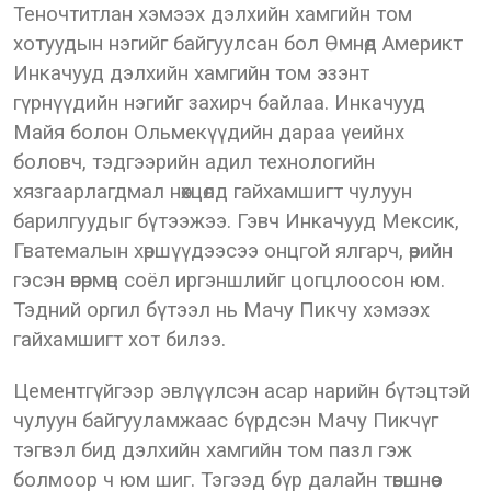
Теночтитлан хэмээх дэлхийн хамгийн том
хотуудын нэгийг байгуулсан бол Өмнөд Америкт
Инкачууд дэлхийн хамгийн том эзэнт
гүрнүүдийн нэгийг захирч байлаа. Инкачууд
Майя болон Ольмекүүдийн дараа үеийнх
боловч, тэдгээрийн адил технологийн
хязгаарлагдмал нөхцөлд гайхамшигт чулуун
барилгуудыг бүтээжээ. Гэвч Инкачууд Мексик,
Гватемалын хөршүүдээсээ онцгой ялгарч, өөрийн
гэсэн өвөрмөц соёл иргэншлийг цогцлоосон юм.
Тэдний оргил бүтээл нь Мачу Пикчу хэмээх
гайхамшигт хот билээ.
Цементгүйгээр эвлүүлсэн асар нарийн бүтэцтэй
чулуун байгууламжаас бүрдсэн Мачу Пикчүг
тэгвэл бид дэлхийн хамгийн том пазл гэж
болмоор ч юм шиг. Тэгээд бүр далайн төвшнөөс