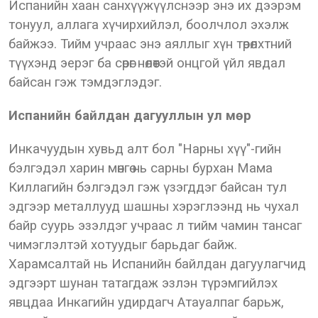
Испанийн хаан санхүүжүүлснээр энэ их дээрэм
тонуул, аллага хүчирхийлэл, боолчлол эхэлж
байжээ. Тийм учраас энэ аяллыг хүн төрөлхтний
түүхэнд эерэг ба сөрөг нөлөөтэй онцгой үйл явдал
байсан гэж тэмдэглэдэг.
Испанийн байлдан дагууллын ул мөр
Инкачуудын хувьд алт бол "Нарны хүү"-гийн
бэлгэдэл харин мөнгө нь сарны бурхан Мама
Киллагийн бэлгэдэл гэж үзэгддэг байсан тул
эдгээр металлууд шашны хэрэглээнд нь чухал
байр суурь эзэлдэг учраас л тийм чамин тансаг
чимэглэлтэй хотуудыг барьдаг байж.
Харамсалтай нь Испанийн байлдан дагуулагчид
эдгээрт шунан татагдаж эзлэн түрэмгийлэх
явцдаа Инкагийн удирдагч Атауалпаг барьж,