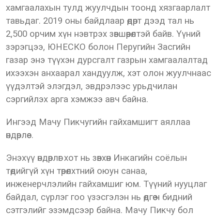
хамгаалахын тулд жуулчдын тоонд хязгаарлалт
тавьдаг. 2019 оны байдлаар өдөрт дээд тал нь
2,500 орчим хүн нэвтрэх зөвшөөрөлтэй байв. Үүний
зэрэгцээ, ЮНЕСКО болон Перугийн Засгийн
газар энэ түүхэн дурсгалт газрын хамгаалалтад
ихээхэн анхаарал хандуулж, хэт олон жуулчнаас
үүдэлтэй элэгдэл, эвдрэлээс урьдчилан
сэргийлэх арга хэмжээ авч байна.
Ингээд Мачу Пикчугийн гайхамшигт аяллаа
өндөрлөе.
Энэхүү өндөрлөг хот нь зөвхөн Инкагийн соёлын
төдийгүй хүн төрөлхтний оюун санаа,
инженерчлэлийн гайхамшиг юм. Түүний нууцлаг
байдал, сүрлэг гоо үзэсгэлэн нь өдгөө ч бидний
сэтгэлийг эзэмдсээр байна. Мачу Пикчу бол