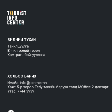
БИДНИЙ ТУХАЙ
Танилцуулга
Үйлчилгээний төрөл
Хамтрагч байгууллага
ХОЛБОО БАРИХ
Имэйл: info@joinme.mn
Хаяг: 5-р хороо Tedy төвийн баруун талд MOffice 2 давхарт
Утас: 7744 3939