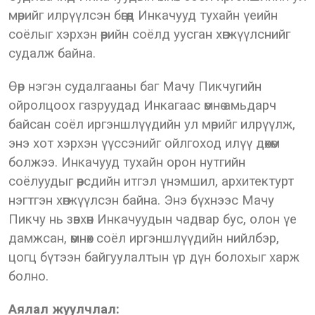
мөрийг илрүүлсэн бөгөөд Инкачууд тухайн үеийн
соёлыг хэрхэн өөрийн соёлд уусган хөгжүүлснийг
судалж байна.
Өөр нэгэн судалгааны баг Мачу Пикчугийн
ойролцоох газруудад Инкагаас өмнө амьдарч
байсан соёл иргэншлүүдийн ул мөрийг илрүүлж,
энэ хот хэрхэн үүссэнийг ойлгоход илүү дөхөм
болжээ. Инкачууд тухайн орон нутгийн
соёлуудыг өөрсдийн итгэл үнэмшил, архитектурт
нэгтгэн хөгжүүлсэн байна. Энэ бүхнээс Мачу
Пикчу нь зөвхөн Инкачуудын чадвар бус, олон үе
дамжсан, өмнөх соёл иргэншлүүдийн нийлбэр,
цогц бүтээн байгуулалтын үр дүн болохыг харж
болно.
Аялал жуулчлал: