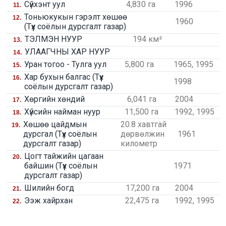
Сүйхэнт уул
4,830 га
1996
11.
Тоньюкукын гэрэлт хөшөө
12.
1960
(Түүх соёлын дурсгалт газар)
ТЭЛМЭН НУУР
194 км²
13.
УЛААГЧНЫ ХАР НУУР
14.
Уран тогоо - Тулга уул
5,800 га
1965, 1995
15.
Хар бухын балгас (Түүх
16.
1998
соёлын дурсгалт газар)
Хөргийн хөндий
6,041 га
2004
17.
Хүйсийн найман нуур
11,500 га
1992, 1995
18.
Хөшөө цайдмын
20.8 хавтгай
19.
дурсгал (Түүх соёлын
дөрвөлжин
1961
дурсгалт газар)
километр
Цогт тайжийн цагаан
20.
байшин (Түүх соёлын
1971
дурсгалт газар)
Шилийн богд
17,200 га
2004
21.
Ээж хайрхан
22,475 га
1992, 1995
22.