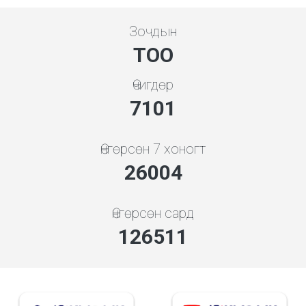
Зочдын
ТОО
Өчигдөр
7608
Өнгөрсөн 7 хоногт
30005
Өнгөрсөн сард
145974