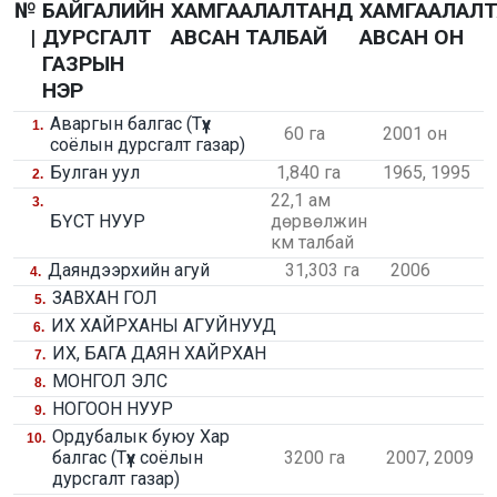
№
БАЙГАЛИЙН
ХАМГААЛАЛТАНД
ХАМГААЛАЛ
|
ДУРСГАЛТ
АВСАН ТАЛБАЙ
АВСАН ОН
ГАЗРЫН
НЭР
Аваргын балгас (Түүх
1.
60 га
2001 он
соёлын дурсгалт газар)
Булган уул
1,840 га
1965, 1995
2.
22,1 ам
3.
БҮСТ НУУР
дөрвөлжин
км талбай
Даяндээрхийн агуй
31,303 га
2006
4.
ЗАВХАН ГОЛ
5.
ИХ ХАЙРХАНЫ АГУЙНУУД
6.
ИХ, БАГА ДАЯН ХАЙРХАН
7.
МОНГОЛ ЭЛС
8.
НОГООН НУУР
9.
Ордубалык буюу Хар
10.
балгас (Түүх соёлын
3200 га
2007, 2009
дурсгалт газар)